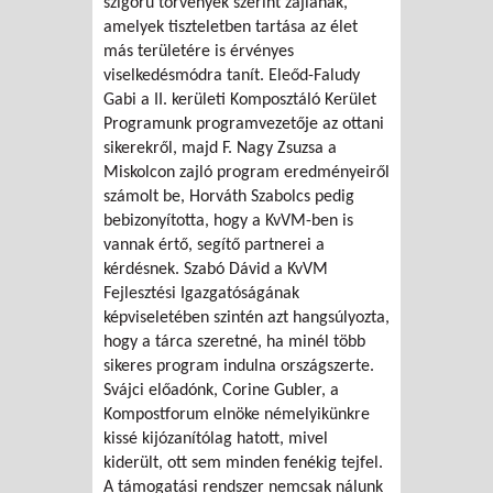
szigorú törvények szerint zajlanak,
amelyek tiszteletben tartása az élet
más területére is érvényes
viselkedésmódra tanít. Eleőd-Faludy
Gabi a II. kerületi Komposztáló Kerület
Programunk programvezetője az ottani
sikerekről, majd F. Nagy Zsuzsa a
Miskolcon zajló program eredményeiről
számolt be, Horváth Szabolcs pedig
bebizonyította, hogy a KvVM-ben is
vannak értő, segítő partnerei a
kérdésnek. Szabó Dávid a KvVM
Fejlesztési Igazgatóságának
képviseletében szintén azt hangsúlyozta,
hogy a tárca szeretné, ha minél több
sikeres program indulna országszerte.
Svájci előadónk, Corine Gubler, a
Kompostforum elnöke némelyikünkre
kissé kijózanítólag hatott, mivel
kiderült, ott sem minden fenékig tejfel.
A támogatási rendszer nemcsak nálunk