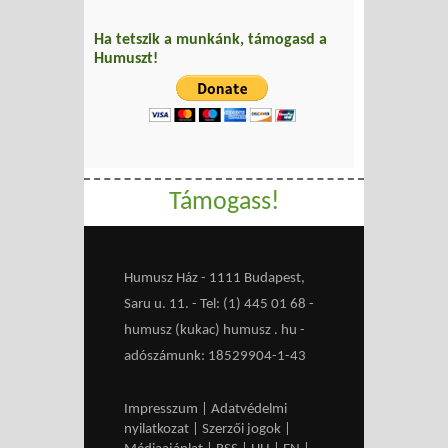
Ha tetszik a munkánk, támogasd a
Humuszt!
Támogass!
Humusz Ház - 1111 Budapest,
Saru u. 11. - Tel: (1) 445 01 68 -
humusz (kukac) humusz . hu -
adószámunk: 18529904-1-43
Impresszum
|
Adatvédelmi
nyilatkozat
|
Szerzői jogok
|