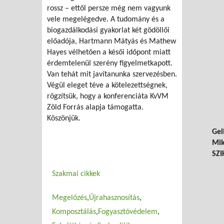
rossz – ettől persze még nem vagyunk
vele megelégedve. A tudomány és a
biogazdálkodási gyakorlat két gödöllői
előadója, Hartmann Mátyás és Mathew
Hayes vélhetően a késői időpont miatt
érdemtelenül szerény figyelmetkapott.
Van tehát mit javítanunka szervezésben.
Végül eleget téve a kötelezettségnek,
rögzítsük, hogy a konferenciáta KvVM
Zöld Forrás alapja támogatta.
Köszönjük.
Gel
Mik
SZI
Szakmai cikkek
Megelőzés
Újrahasznosítás
Komposztálás
Fogyasztóvédelem