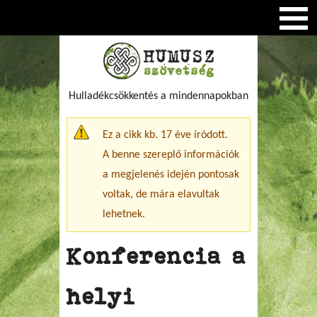
Hulladékcsökkentés a mindennapokban
Figyelmeztető üzenet
Ez a cikk kb. 17 éve íródott.
A benne szereplő információk
a megjelenés idején pontosak
voltak, de mára elavultak
lehetnek.
Konferencia a
helyi