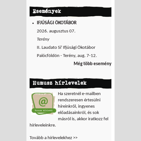
Események
IFJÚSÁGI ÖKOTÁBOR
2026. augusztus 07.
Terény
II. Laudato Si' Ifjúsági Ökotábor
Palócföldön - Terény, aug. 7-12.
Még több esemény
Humusz hírlevelek
Ha szeretnél e-mailben
rendszeresen értesülni
híreinkről, ingyenes
előadásainkról, és sok
másról is, akkor iratkozz fel
hírleveleinkre.
Tovább a hírlevelekhez >>