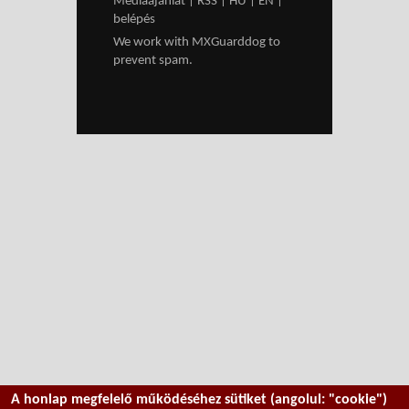
Médiaajánlat
|
RSS
|
HU
|
EN
|
belépés
We work with
MXGuarddog
to
prevent spam.
A honlap megfelelő működéséhez sütiket (angolul: "cookie")