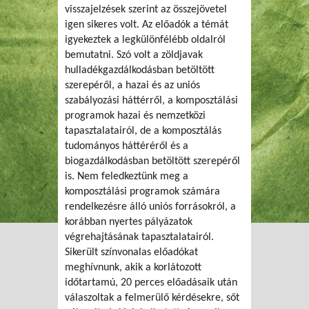
visszajelzések szerint az összejövetel
igen sikeres volt. Az előadók a témát
igyekeztek a legkülönfélébb oldalról
bemutatni. Szó volt a zöldjavak
hulladékgazdálkodásban betöltött
szerepéről, a hazai és az uniós
szabályozási háttérről, a komposztálási
programok hazai és nemzetközi
tapasztalatairól, de a komposztálás
tudományos háttéréről és a
biogazdálkodásban betöltött szerepéről
is. Nem feledkeztünk meg a
komposztálási programok számára
rendelkezésre álló uniós forrásokról, a
korábban nyertes pályázatok
végrehajtásának tapasztalatairól.
Sikerült színvonalas előadókat
meghívnunk, akik a korlátozott
időtartamú, 20 perces előadásaik után
válaszoltak a felmerülő kérdésekre, sőt