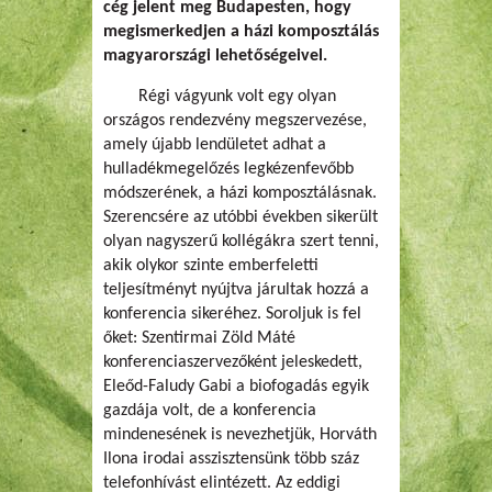
cég jelent meg Budapesten, hogy
megismerkedjen a házi komposztálás
magyarországi lehetőségeivel.
Régi vágyunk volt egy olyan
országos rendezvény megszervezése,
amely újabb lendületet adhat a
hulladékmegelőzés legkézenfevőbb
módszerének, a házi komposztálásnak.
Szerencsére az utóbbi években sikerült
olyan nagyszerű kollégákra szert tenni,
akik olykor szinte emberfeletti
teljesítményt nyújtva járultak hozzá a
konferencia sikeréhez. Soroljuk is fel
őket: Szentirmai Zöld Máté
konferenciaszervezőként jeleskedett,
Eleőd-Faludy Gabi a biofogadás egyik
gazdája volt, de a konferencia
mindenesének is nevezhetjük, Horváth
Ilona irodai asszisztensünk több száz
telefonhívást elintézett. Az eddigi