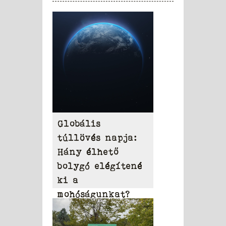
Globális
túllövés napja:
Hány élhető
bolygó elégítené
ki a
mohóságunkat?