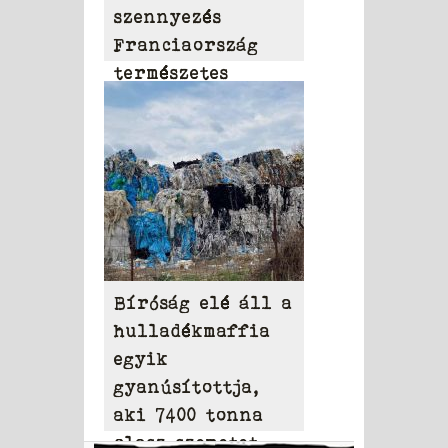
szennyezés
Franciaország
természetes
vizeiben
Bíróság elé áll a
hulladékmaffia
egyik
gyanúsítottja,
aki 7400 tonna
olasz szemetet