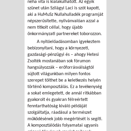
néha vita is kialakulhatott. Az egyik
szünet után Szilágyi Laci is szót kapott,
aki a HuMuSz Nullahulladék programját
népszerűsítette, nyilvánvalóan azzal a
nem titkolt céllal, hogy újabb
önkormányzati partnereket toborozzon.
A nyitóelőadásomban igyekeztem
bebizonyítani, hogy a környezeti,
gazdasági-pénzügyi és – ahogy Hetesi
Zsolték mostanában sok fórumon
hangsúlyozzák – erőforrásválságtól
sújtott világunkban milyen fontos
szerepet tölthet be a keletkezés helyén
történő komposztálás. Ez a tevékenység
a sokat emlegetett, de annál ritkábban
gyakorolt és gyakran félreértett
fenntarthatóság kiváló példáját
szolgáltatja, ráadásul a természet
működésének jobb megértését is segíti.
A komposztálódás folyamatai ugyanis