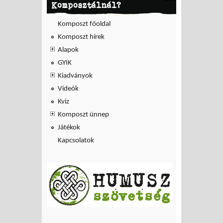
Komposztálnál?
hordott Tamásiba
Komposzt főoldal
Komposzt hírek
Alapok
GYIK
Kiadványok
Videók
Kviz
Komposzt ünnep
Játékok
Kapcsolatok