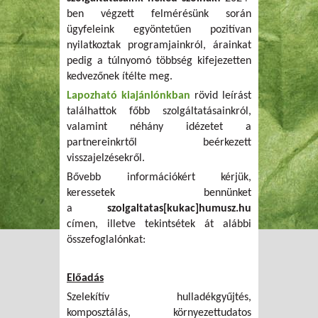
ben végzett felmérésünk során
ügyfeleink egyöntetűen pozitívan
nyilatkoztak programjainkról, árainkat
pedig a túlnyomó többség kifejezetten
kedvezőnek ítélte meg.
Lapozható kiajánlónkban
rövid leírást
találhattok főbb szolgáltatásainkról,
valamint néhány idézetet a
partnereinkrtől beérkezett
visszajelzésekről.
Bővebb információkért kérjük,
keressetek bennünket
a
szolgaltatas[kukac]humusz.hu
címen, illetve tekintsétek át alábbi
összefoglalónkat:
Előadás
Szelekítív hulladékgyűjtés,
komposztálás, környezettudatos