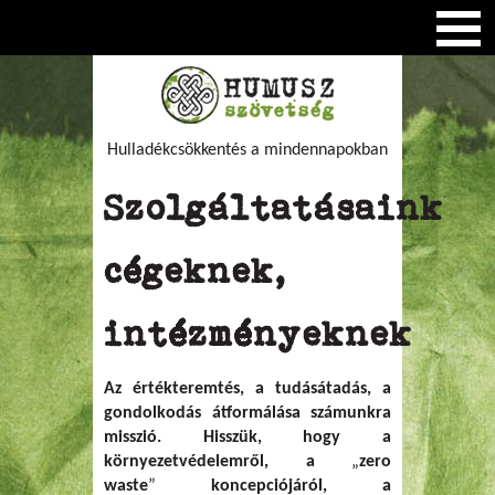
Hulladékcsökkentés a mindennapokban
Szolgáltatásaink
cégeknek,
intézményeknek
Az értékteremtés, a tudásátadás, a
gondolkodás átformálása számunkra
misszió. Hisszük, hogy a
környezetvédelemről, a
„
zero
waste
”
koncepciójáról, a