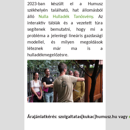
2023-ban készült el a Humusz
székhelyén található, hat állomásból
álló
Nulla Hulladék Tanösvény
. Az
interaktív táblák és a vezetett túra
segítenek bemutatni, hogy mi a
probléma a jelenlegi lineáris gazdasági
modellel, és milyen megoldások
léteznek már ma is a
hulladékmegelőzésre.
Árajánlatkérés: szolgaltatas[kukac]humusz.hu vagy