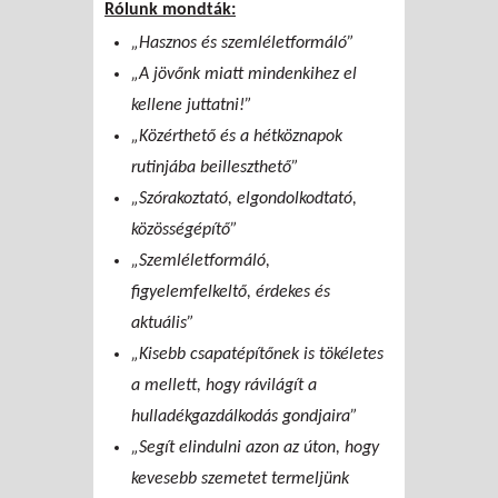
Rólunk mondták:
„Hasznos és szemléletformáló”
„A jövőnk miatt mindenkihez el
kellene juttatni!”
„Közérthető és a hétköznapok
rutinjába beilleszthető”
„S
zórakoztató, elgondolkodtató,
közösségépítő
”
„Szemléletformáló,
figyelemfelkeltő, érdekes és
aktuális”
„Kisebb csapatépítőnek is tökéletes
a mellett, hogy rávilágít a
hulladékgazdálkodás gondjaira”
„Segít elindulni azon az úton, hogy
kevesebb szemetet termeljünk