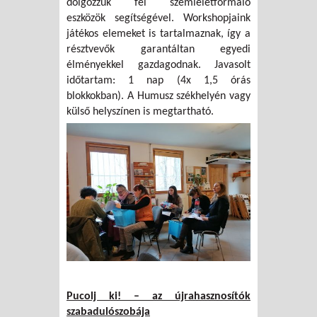
dolgozzuk fel szemléletformáló
eszközök segítségével. Workshopjaink
játékos elemeket is tartalmaznak, így a
résztvevők garantáltan egyedi
élményekkel gazdagodnak. Javasolt
időtartam: 1 nap (4x 1,5 órás
blokkokban). A Humusz székhelyén vagy
külső helyszínen is megtartható.
Pucolj ki! – az újrahasznosítók
szabadulószobája