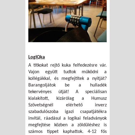
LogIQka
A titkokat rejtő kuka felfedezésre vár.
Vajon együtt tudtok működni a
kollégákkal, és megfejtitek a nyitját?
Barangoljátok be a hulladék
tekervényes útját! A speciálisan
kialakított, kizárólag a Humusz
Szövetségnél elérhető inverz
szabadulószoba igazi csapatjátékra
invitál, ráadásul a logikai feladványok
megfejtése közben a zöldüléshez is
számos tippet kaphattok. 4-12 fős