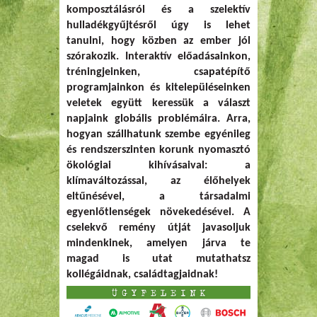
komposztálásról és a szelektív
hulladékgyűjtésről úgy is lehet
tanulni, hogy közben az ember jól
szórakozik. Interaktív előadásainkon,
tréningjeinken, csapatépítő
programjainkon és kitelepüléseinken
veletek együtt keressük a választ
napjaink globális problémáira. Arra,
hogyan szállhatunk szembe egyénileg
és rendszerszinten korunk nyomasztó
ökológiai kihívásaival: a
klímaváltozással, az élőhelyek
eltűnésével, a társadalmi
egyenlőtlenségek növekedésével. A
cselekvő remény útját javasoljuk
mindenkinek, amelyen járva te
magad is utat mutathatsz
kollégáidnak, családtagjaidnak!