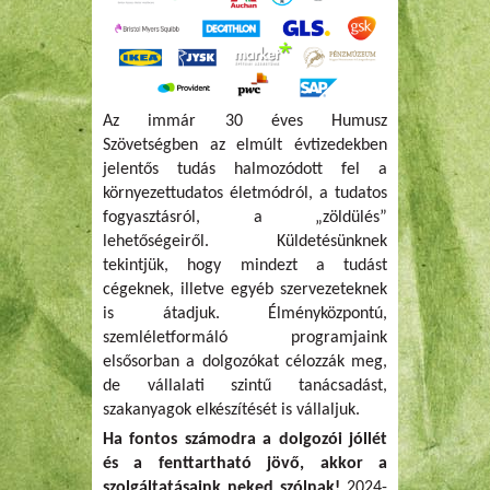
Az immár 30 éves Humusz
Szövetségben az elmúlt évtizedekben
jelentős tudás halmozódott fel a
környezettudatos életmódról, a tudatos
fogyasztásról, a „zöldülés”
lehetőségeiről. Küldetésünknek
tekintjük, hogy mindezt a tudást
cégeknek, illetve egyéb szervezeteknek
is átadjuk. Élményközpontú,
szemléletformáló programjaink
elsősorban a dolgozókat célozzák meg,
de vállalati szintű tanácsadást,
szakanyagok elkészítését is vállaljuk.
Ha fontos számodra a dolgozói jóllét
és a fenttartható jövő, akkor a
szolgáltatásaink neked szólnak!
2024-