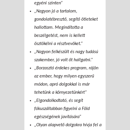
egyéni szinten”
„Nagyon jó a tartalom,
gondolatébresztő, segítő ötleteket
hallottam. Megindította a
beszélgetést, nem is kellett
ösztökélni a résztvevőket.”
„Nagyon felkészült és nagy tudású
szakember, jó volt őt hallgatni.”
„Borzasztó érdekes program, rájön
az ember, hogy milyen egyszerű
módon, apró dolgokkal is már
tehetünk a környezetünkért”
„Elgondolkodtató, és segít
fókuszáltabban figyelni a Föld
egészségének javítására”
„Olyan alapvető dolgokra hívja fel a