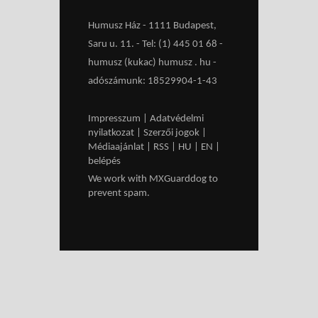
Humusz Ház - 1111 Budapest,
Saru u. 11. - Tel: (1) 445 01 68 -
humusz (kukac) humusz . hu -
adószámunk: 18529904-1-43
Impresszum
|
Adatvédelmi
nyilatkozat
|
Szerzői jogok
|
Médiaajánlat
|
RSS
|
HU
|
EN
|
belépés
We work with
MXGuarddog
to
prevent spam.