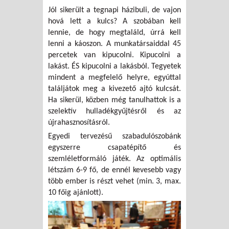
Jól sikerült a tegnapi házibuli, de vajon
hová lett a kulcs? A szobában kell
lennie, de hogy megtaláld, úrrá kell
lenni a káoszon. A munkatársaiddal 45
percetek van kipucolni. Kipucolni a
lakást. ÉS kipucolni a lakásból. Tegyetek
mindent a megfelelő helyre, egyúttal
találjátok meg a kivezető ajtó kulcsát.
Ha sikerül, közben még tanulhattok is a
szelektív hulladékgyűjtésről és az
újrahasznosításról.
Egyedi tervezésű szabadulószobánk
egyszerre csapatépítő és
szemléletformáló játék. Az optimális
létszám 6-9 fő, de ennél kevesebb vagy
több ember is részt vehet (min. 3, max.
10 főig ajánlott).