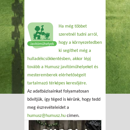
Ha még többet
szeretnél tudni arról,
hogy a környezetedben
ki segíthet még a
hulladékcsökkentésben, akkor lépj
tovább a Humusz javítóműhelyeket és
mesteremberek elérhetőségeit
tartalmazó térképes keresőjére.
Az adatbázisainkat folyamatosan
bővítjük, így téged is kérünk, hogy tedd
meg észrevételeidet a
humusz@humusz.hu
címen.