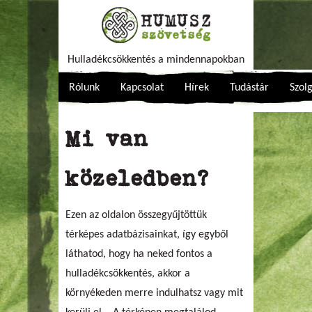
Hulladékcsökkentés a mindennapokban
Rólunk
Kapcsolat
Hírek
Tudástár
Szol
Mi van
közeledben?
Ezen az oldalon összegyűjtöttük
térképes adatbázisainkat, így egyből
láthatod, hogy ha neked fontos a
hulladékcsökkentés, akkor a
környékeden merre indulhatsz vagy mit