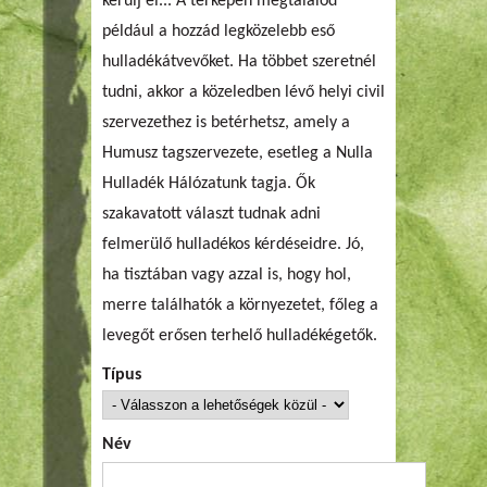
kerülj el... A térképen megtalálod
például a hozzád legközelebb eső
hulladékátvevőket. Ha többet szeretnél
tudni, akkor a közeledben lévő helyi civil
szervezethez is betérhetsz, amely a
Humusz tagszervezete, esetleg a Nulla
Hulladék Hálózatunk tagja. Ők
szakavatott választ tudnak adni
felmerülő hulladékos kérdéseidre. Jó,
ha tisztában vagy azzal is, hogy hol,
merre találhatók a környezetet, főleg a
levegőt erősen terhelő hulladékégetők.
Típus
Név