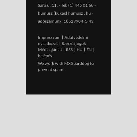
Saru u. 11. - Tel: (1) 445 01 68 -
humusz (kukac) humusz . hu -
adószámunk: 18529904-1-43
Impresszum
|
Adatvédelmi
nyilatkozat
|
Szerzői jogok
|
Médiaajánlat
|
RSS
|
HU
|
EN
|
belépés
We work with
MXGuarddog
to
prevent spam.