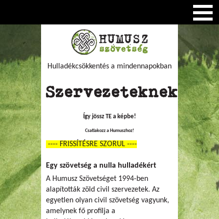
Hulladékcsökkentés a mindennapokban
Szervezeteknek
Így jössz TE a képbe!
Csatlakozz a Humuszhoz!
---- FRISSÍTÉSRE SZORUL ----
Egy szövetség a nulla hulladékért
A Humusz Szövetséget 1994-ben
alapították zöld civil szervezetek. Az
egyetlen olyan civil szövetség vagyunk,
amelynek fő profilja a