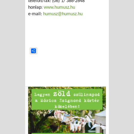
telefon/fax: (06) 1/ 386-2648
honlap:
www.humusz.hu
e-mail:
humusz@humusz.hu
Share