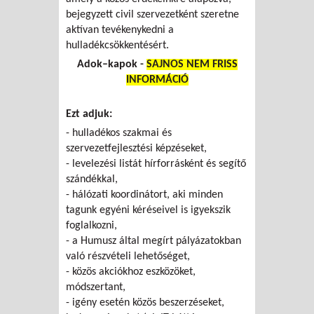
bejegyzett civil szervezetként szeretne
aktívan tevékenykedni a
hulladékcsökkentésért.
Adok–kapok -
SAJNOS NEM FRISS
INFORMÁCIÓ
Ezt adjuk:
- hulladékos szakmai és
szervezetfejlesztési képzéseket,
- levelezési listát hírforrásként és segítő
szándékkal,
- hálózati koordinátort, aki minden
tagunk egyéni kéréseivel is igyekszik
foglalkozni,
- a Humusz által megírt pályázatokban
való részvételi lehetőséget,
- közös akciókhoz eszközöket,
módszertant,
- igény esetén közös beszerzéseket,