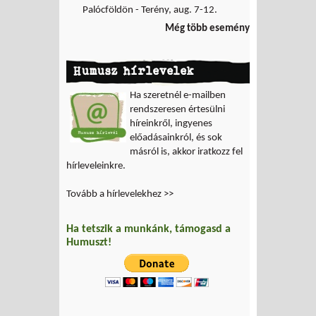
Palócföldön - Terény, aug. 7-12.
Még több esemény
Humusz hírlevelek
Ha szeretnél e-mailben
rendszeresen értesülni
híreinkről, ingyenes
előadásainkról, és sok
másról is, akkor iratkozz fel
hírleveleinkre.
Tovább a hírlevelekhez >>
Ha tetszik a munkánk, támogasd a
Humuszt!