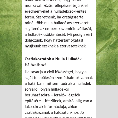
hálózatba szervezzük, hogy közös
munkával, közös fellépéssel érjünk el
eredményeket a hulladékcsökkentés
terén. Szeretnénk, ha országszerte
minél több nulla hulladékos szervezet
segítené az emberek szemléletváltását,
a hulladék csökkentését. Mi pedig azért
dolgozunk, hogy háttértámogatást
nyújtsunk ezeknek a szervezeteknek.
Csatlakozzatok a Nulla Hulladék
Hálózathoz!
Ha zavarja a civil közösséget, hogy a
saját településén szeméthalmok vannak
a határban, mit sem tudnak a hulladék
sorsáról, olyan hulladékos
beruházásokra – lerakók, égetők
építésére – készülnek, amiről alig van a
lakosoknak információja, akkor
csatlakozzanak a hálózatunkhoz. Jó