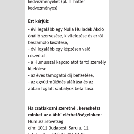
kedvezményeket (pl. IT háttér
kedvezményes).
Ezt kérjük:
- évi legalább egy Nulla Hulladék Akció
önálló szervezése, kivitelezése és erről
beszámoló készítése,
- évi legalább egy képzésen való
részvétel,
- a Humusszal kapcsolatot tartó személy
kijelölése,
- az éves támogatói díj befizetése,
- az együttműködés aláírása és az
abban foglalt szabályok betartása.
Ha csatlakozni szeretnél, kereshetsz
minket az alábbi elérhetőségeinken:
Humusz Szövetség
cím: 1011 Budapest, Saru u. 11.