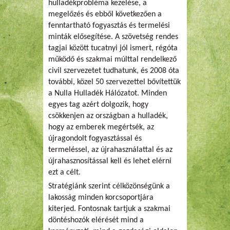
hulladékprobléma kezelése, a
megelőzés és ebből következően a
fenntartható fogyasztás és termelési
minták elősegítése. A szövetség rendes
tagjai között tucatnyi jól ismert, régóta
működő és szakmai múlttal rendelkező
civil szervezetet tudhatunk, és 2008 óta
további, közel 50 szervezettel bővítettük
a Nulla Hulladék Hálózatot. Minden
egyes tag azért dolgozik, hogy
csökkenjen az országban a hulladék,
hogy az emberek megértsék, az
újragondolt fogyasztással és
termeléssel, az újrahasználattal és az
újrahasznosítással kell és lehet elérni
ezt a célt.
Stratégiánk szerint célközönségünk a
lakosság minden korcsoportjára
kiterjed. Fontosnak tartjuk a szakmai
döntéshozók elérését mind a