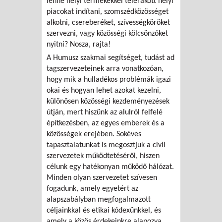
lenne helyi termékekkel telerakott helyi
piacokat indítani, szomszédközösséget
alkotni, csereberéket, szívességköröket
szervezni, vagy közösségi kölcsönzőket
nyitni? Nosza, rajta!
A Humusz szakmai segítséget, tudást ad
tagszervezeteinek arra vonatkozóan,
hogy mik a hulladékos problémák igazi
okai és hogyan lehet azokat kezelni,
különösen közösségi kezdeményezések
útján, mert hiszünk az alulról felfelé
építkezésben, az egyes emberek és a
közösségek erejében. Sokéves
tapasztalatunkat is megosztjuk a civil
szervezetek működtetéséről, hiszen
célunk egy hatékonyan működő hálózat.
Minden olyan szervezetet szívesen
fogadunk, amely egyetért az
alapszabályban megfogalmazott
céljainkkal és etikai kódexünkkel, és
amely a közös érdekeinkre alapozva,