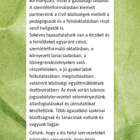
kormányzati, mind a gazdasági oldalon.
A szemléletformálásban kiemelt
partnereink a civil közösségek mellett a
pedagógusok és a felsőoktatásban részt
vevő hallgatók is.
Sokéves tapasztalatunk van a kicsiket és
a felnőtteket egyaránt célzó,
szemléletformáló oktatásban, a
környezeti tanácsadásban, a
tömegrendezvényeken való
részvételeken, a jó gyakorlatok
felkutatásában, megosztásában,
valamint közösségi együttműködések
ösztönzésében. Az évek során számos
jogszabálytervezetet véleményeztünk,
állásfoglalásokat és útmutatókat
készítettünk. Több ágazatközi szakmai
bizottságnak és tanácsnak voltunk és
vagyunk tagjai.
Célunk, hogy a kis helyi szervezeteket