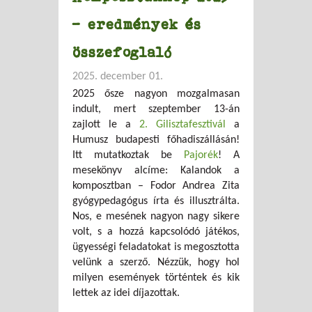
– eredmények és
összefoglaló
2025. december 01.
2025 ősze nagyon mozgalmasan
indult, mert szeptember 13-án
zajlott le a
2. Gilisztafesztivál
a
Humusz budapesti főhadiszállásán!
Itt mutatkoztak be
Pajorék
! A
mesekönyv alcíme: Kalandok a
komposztban – Fodor Andrea Zita
gyógypedagógus írta és illusztrálta.
Nos, e mesének nagyon nagy sikere
volt, s a hozzá kapcsolódó játékos,
ügyességi feladatokat is megosztotta
velünk a szerző. Nézzük, hogy hol
milyen események történtek és kik
lettek az idei díjazottak.