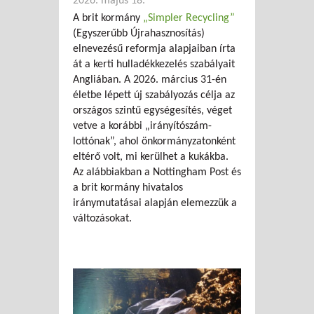
2026. május 18.
A brit kormány
„Simpler Recycling”
(Egyszerűbb Újrahasznosítás)
elnevezésű reformja alapjaiban írta
át a kerti hulladékkezelés szabályait
Angliában. A 2026. március 31-én
életbe lépett új szabályozás célja az
országos szintű egységesítés, véget
vetve a korábbi „irányítószám-
lottónak”, ahol önkormányzatonként
eltérő volt, mi kerülhet a kukákba.
Az alábbiakban a Nottingham Post és
a brit kormány hivatalos
iránymutatásai alapján elemezzük a
változásokat.