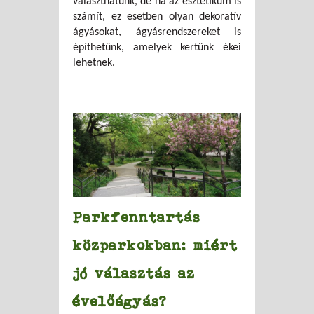
választhatunk, de ha az esztétikum is
számít, ez esetben olyan dekoratív
ágyásokat, ágyásrendszereket is
építhetünk, amelyek kertünk ékei
lehetnek.
Parkfenntartás
közparkokban: miért
jó választás az
évelőágyás?