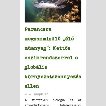
Parancsra
megsemmisülő „élő
műanyag”: Kettős
enzimrendszerrel a
globális
környezetszennyezés
ellen
2026. május 17.
A szintetikus biológia és az
anyagtudomány találkozásából