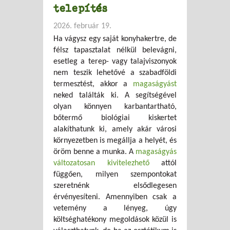
telepítés
2026. február 19.
Ha vágysz egy saját konyhakertre, de
félsz tapasztalat nélkül belevágni,
esetleg a terep- vagy talajviszonyok
nem teszik lehetővé a szabadföldi
termesztést, akkor a
magaságyást
neked találták ki. A segítségével
olyan könnyen karbantartható,
bőtermő biológiai kiskertet
alakíthatunk ki, amely akár városi
környezetben is megállja a helyét, és
öröm benne a munka. A
magaságyás
változatosan kivitelezhető
attól
függően, milyen szempontokat
szeretnénk elsődlegesen
érvényesíteni. Amennyiben csak a
vetemény a lényeg, úgy
költséghatékony megoldások közül is