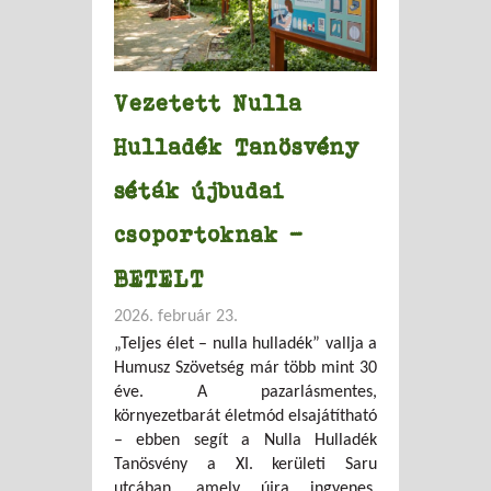
Vezetett Nulla
Hulladék Tanösvény
séták újbudai
csoportoknak –
BETELT
2026. február 23.
„Teljes élet – nulla hulladék” vallja a
Humusz Szövetség már több mint 30
éve. A pazarlásmentes,
környezetbarát életmód elsajátítható
– ebben segít a Nulla Hulladék
Tanösvény a XI. kerületi Saru
utcában, amely újra ingyenes,