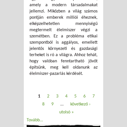
amely a modern társadalmakat
jellemzi. Miközben a világ számos
pontján emberek milliói éheznek,
elképzelhetetlen mennyiségű
megtermelt élelmiszer végzi a
szemétben. Ez a probléma etikai
szempontból is aggályos, emellett
jelentős környezeti és gazdasági
terheket is ró a világra. Ahhoz tehát,
hogy valóban fenntartható jövőt
építsünk, meg kell oldanunk az
élelmiszer-pazarlás kérdését.
Oldalak
1
2
3
4
5
6
7
8
9
…
következő ›
utolsó »
Tovább...