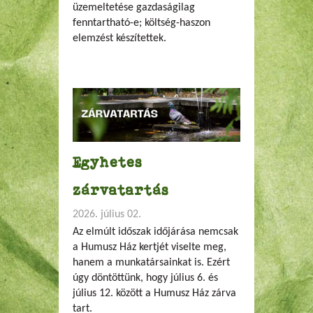
üzemeltetése gazdaságilag
fenntartható-e; költség-haszon
elemzést készítettek.
Egyhetes
zárvatartás
2026. július 02.
Az elmúlt időszak időjárása nemcsak
a Humusz Ház kertjét viselte meg,
hanem a munkatársainkat is. Ezért
úgy döntöttünk, hogy július 6. és
július 12. között a Humusz Ház zárva
tart.