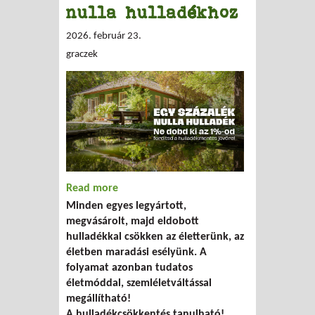
nulla hulladékhoz
2026. február 23.
graczek
Read more
about 1%-kal közelebb a nulla
Minden egyes legyártott,
hulladékhoz
megvásárolt, majd eldobott
hulladékkal csökken az életterünk, az
életben maradási esélyünk. A
folyamat azonban tudatos
életmóddal, szemléletváltással
megállítható!
A hulladékcsökkentés tanulható!