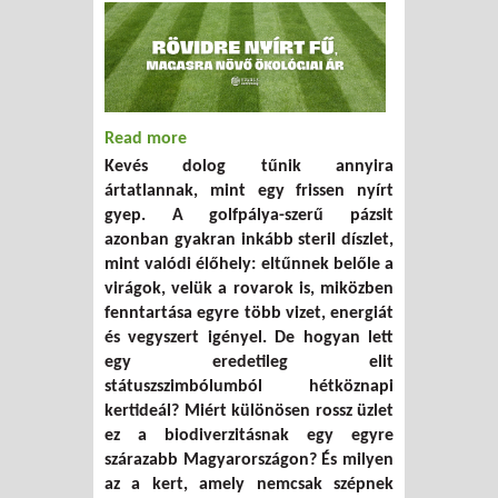
Read more
about Rövidre nyírt fű, magasra növő
Kevés dolog tűnik annyira
ökológiai ár
ártatlannak, mint egy frissen nyírt
gyep. A golfpálya-szerű pázsit
azonban gyakran inkább steril díszlet,
mint valódi élőhely: eltűnnek belőle a
virágok, velük a rovarok is, miközben
fenntartása egyre több vizet, energiát
és vegyszert igényel. De hogyan lett
egy eredetileg elit
státuszszimbólumból hétköznapi
kertideál? Miért különösen rossz üzlet
ez a biodiverzitásnak egy egyre
szárazabb Magyarországon? És milyen
az a kert, amely nemcsak szépnek