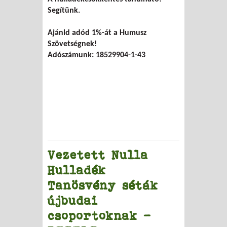
Segítünk.
Ajánld adód 1%-át a Humusz
Szövetségnek!
Adószámunk: 18529904-1-43
Vezetett Nulla
Hulladék
Tanösvény séták
újbudai
csoportoknak –