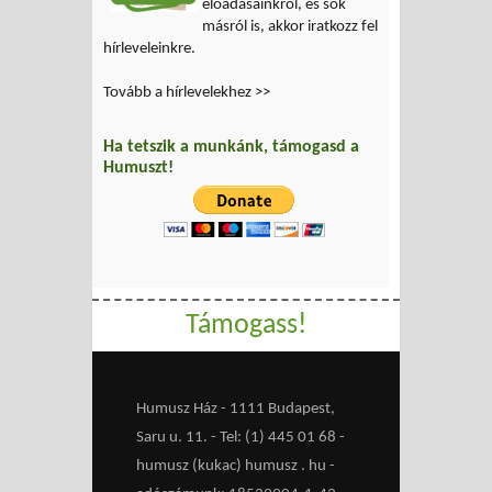
előadásainkról, és sok
másról is, akkor iratkozz fel
hírleveleinkre.
Tovább a hírlevelekhez >>
Ha tetszik a munkánk, támogasd a
Humuszt!
Támogass!
Humusz Ház - 1111 Budapest,
Saru u. 11. - Tel: (1) 445 01 68 -
humusz (kukac) humusz . hu -