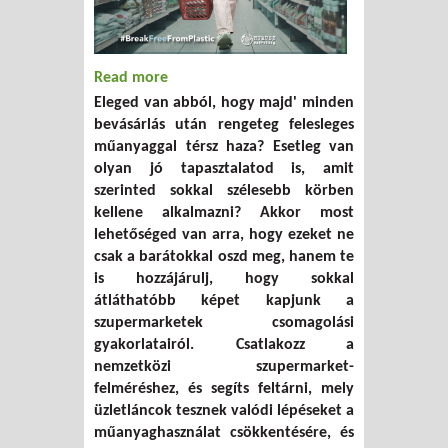
Read more
about Segíts feltérképezni a
Eleged van abból, hogy majd' minden
szupermarketek műanyaghasználatát!
bevásárlás után rengeteg felesleges
műanyaggal térsz haza? Esetleg van
olyan jó tapasztalatod is, amit
szerinted sokkal szélesebb körben
kellene alkalmazni? Akkor most
lehetőséged van arra, hogy ezeket ne
csak a barátokkal oszd meg, hanem te
is hozzájárulj, hogy sokkal
átláthatóbb képet kapjunk a
szupermarketek csomagolási
gyakorlatairól. Csatlakozz a
nemzetközi szupermarket-
felméréshez, és segíts feltárni, mely
üzletláncok tesznek valódi lépéseket a
műanyaghasználat csökkentésére, és