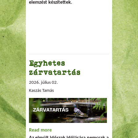
elemzést készítettek.
Egyhetes
zárvatartás
2026. július 02.
Kaszás Tamás
Read more
about Egyhetes zárvatartás
Az elmúlt időszak időjárása nemcsak a