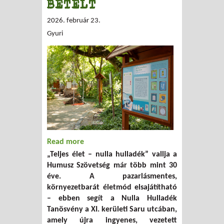
BETELT
2026. február 23.
Gyuri
Read more
about Vezetett Nulla Hulladék Tanösvény
„Teljes élet – nulla hulladék” vallja a
séták újbudai csoportoknak – BETELT
Humusz Szövetség már több mint 30
éve. A pazarlásmentes,
környezetbarát életmód elsajátítható
– ebben segít a Nulla Hulladék
Tanösvény a XI. kerületi Saru utcában,
amely újra ingyenes, vezetett