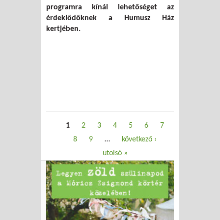
programra kínál lehetőséget az
érdeklődőknek a Humusz Ház
kertjében.
Oldalak
1
2
3
4
5
6
7
8
9
…
következő ›
utolsó »