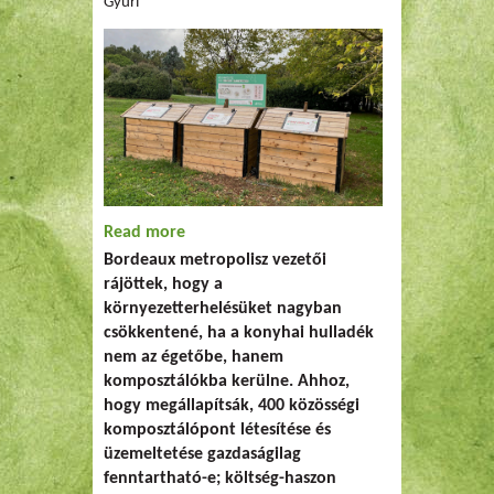
Gyuri
Read more
about Költség-haszon elemzés a
Bordeaux metropolisz vezetői
közösségi komposztálásról Bordeaux
rájöttek, hogy a
metropolisz területén
környezetterhelésüket nagyban
csökkentené, ha a konyhai hulladék
nem az égetőbe, hanem
komposztálókba kerülne. Ahhoz,
hogy megállapítsák, 400 közösségi
komposztálópont létesítése és
üzemeltetése gazdaságilag
fenntartható-e; költség-haszon