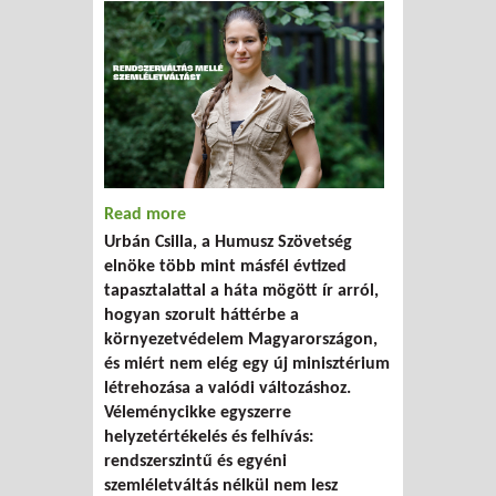
Read more
about Újrakezdés zöld alapon
Urbán Csilla, a Humusz Szövetség
elnöke több mint másfél évtized
tapasztalattal a háta mögött ír arról,
hogyan szorult háttérbe a
környezetvédelem Magyarországon,
és miért nem elég egy új minisztérium
létrehozása a valódi változáshoz.
Véleménycikke egyszerre
helyzetértékelés és felhívás:
rendszerszintű és egyéni
szemléletváltás nélkül nem lesz