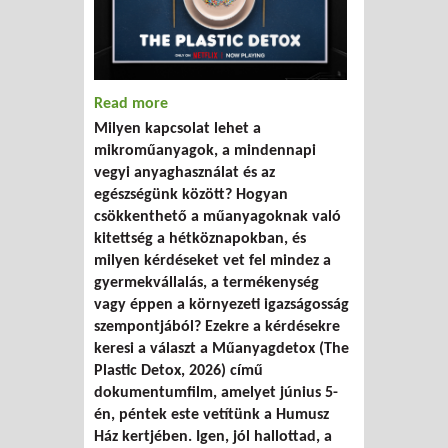
Read more
about Műanyagdetox - filmvetítés a
Milyen kapcsolat lehet a
Humusz Ház kertjében
mikroműanyagok, a mindennapi
vegyi anyaghasználat és az
egészségünk között? Hogyan
csökkenthető a műanyagoknak való
kitettség a hétköznapokban, és
milyen kérdéseket vet fel mindez a
gyermekvállalás, a termékenység
vagy éppen a környezeti igazságosság
szempontjából? Ezekre a kérdésekre
keresi a választ a Műanyagdetox (The
Plastic Detox, 2026) című
dokumentumfilm, amelyet június 5-
én, péntek este vetítünk a Humusz
Ház kertjében. Igen, jól hallottad, a