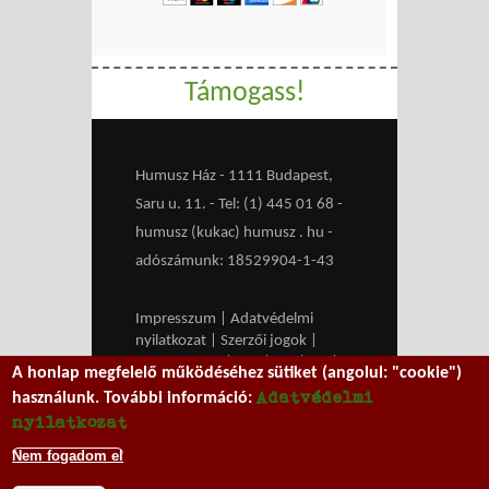
Támogass!
Humusz Ház - 1111 Budapest,
Saru u. 11. - Tel: (1) 445 01 68 -
humusz (kukac) humusz . hu -
adószámunk: 18529904-1-43
Impresszum
|
Adatvédelmi
nyilatkozat
|
Szerzői jogok
|
Médiaajánlat
|
RSS
|
HU
|
EN
|
A honlap megfelelő működéséhez sütiket (angolul: "cookie")
belépés
Adatvédelmi
használunk. További információ:
We work with
MXGuarddog
to
nyilatkozat
prevent spam.
Nem fogadom el