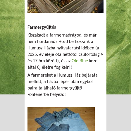
Farmergyűjtés
Kiszakadt a farmernadrágod, és már
nem hordanád? Hozd be hozzánk a
Humusz Házba nyitvatartási időben (a
2025. év eleje óta hétfőtől csütörtökig 9
és 17 óra között), és az
Old Blue
kezei
által új életre fog kelni!
A farmereket a Humusz Ház bejárata
mellett, a házba lépés után egyből
balra található farmergyűjtő
konténerbe helyezd!