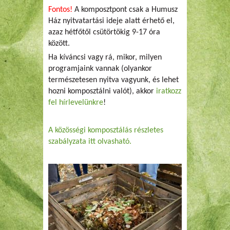
Fontos!
A komposztpont csak a Humusz
Ház nyitvatartási ideje alatt érhető el,
azaz hétfőtől csütörtökig 9-17 óra
között.
Ha kíváncsi vagy rá, mikor, milyen
programjaink vannak (olyankor
természetesen nyitva vagyunk, és lehet
hozni komposztálni valót), akkor
iratkozz
fel hírlevelünkre
!
A közösségi komposztálás részletes
szabályzata itt olvasható.