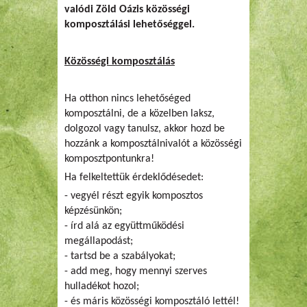
valódi Zöld Oázis közösségi
komposztálási lehetőséggel.
Közösségi komposztálás
Ha otthon nincs lehetőséged
komposztálni, de a közelben laksz,
dolgozol vagy tanulsz, akkor hozd be
hozzánk a komposztálnivalót a közösségi
komposztpontunkra!
Ha felkeltettük érdeklődésedet:
- vegyél részt egyik komposztos
képzésünkön;
- írd alá az együttműködési
megállapodást;
- tartsd be a szabályokat;
- add meg, hogy mennyi szerves
hulladékot hozol;
- és máris közösségi komposztáló lettél!