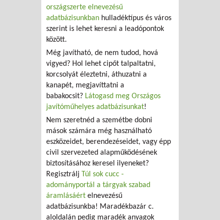
országszerte elnevezésű
adatbázisunkban
hulladéktípus és város
szerint is lehet keresni a leadópontok
között.
Még javítható, de nem tudod, hová
vigyed? Hol lehet cipőt talpaltatni,
korcsolyát éleztetni, áthuzatni a
kanapét, megjavíttatni a
babakocsit?
Látogasd meg Országos
javítóműhelyes adatbázisunkat
!
Nem szeretnéd a szemétbe dobni
mások számára még használható
eszközeidet, berendezéseidet, vagy épp
civil szervezeted alapműködésének
biztosításához keresel ilyeneket?
Regisztrálj
Túl sok cucc -
adományportál a tárgyak szabad
áramlásáért
elnevezésű
adatbázisunkba! Maradékbazár c.
aloldalán pedig maradék anyagok