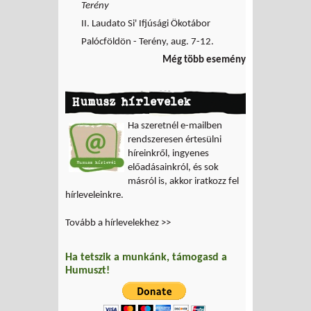
Terény
II. Laudato Si' Ifjúsági Ökotábor
Palócföldön - Terény, aug. 7-12.
Még több esemény
Humusz hírlevelek
Ha szeretnél e-mailben
rendszeresen értesülni
híreinkről, ingyenes
előadásainkról, és sok
másról is, akkor iratkozz fel
hírleveleinkre.
Tovább a hírlevelekhez >>
Ha tetszik a munkánk, támogasd a
Humuszt!