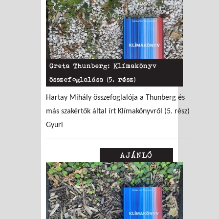
Greta Thunberg: Klímakönyv
összefoglalása (5. rész)
Hartay Mihály összefoglalója a Thunberg és
más szakértők által írt Klímakönyvről (5. rész)
Gyuri
AJÁNLÓ