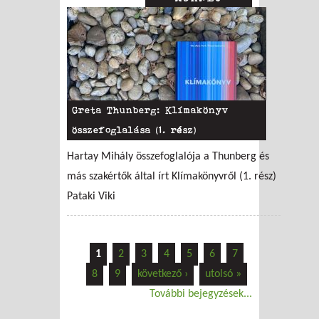
Greta Thunberg: Klímakönyv
összefoglalása (1. rész)
Hartay Mihály összefoglalója a Thunberg és
más szakértők által írt Klímakönyvről (1. rész)
Pataki Viki
1
2
3
4
5
6
7
8
9
következő ›
utolsó »
További bejegyzések...