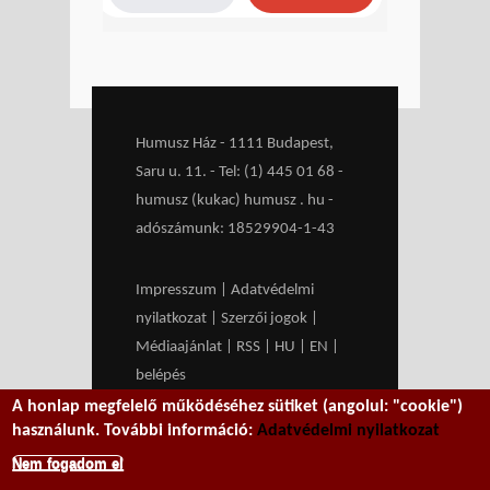
Humusz Ház - 1111 Budapest,
Saru u. 11. - Tel: (1) 445 01 68 -
humusz (kukac) humusz . hu -
adószámunk: 18529904-1-43
Impresszum
|
Adatvédelmi
nyilatkozat
|
Szerzői jogok
|
Médiaajánlat
|
RSS
|
HU
|
EN
|
belépés
A honlap megfelelő működéséhez sütiket (angolul: "cookie")
We work with
MXGuarddog
to
használunk. További információ:
Adatvédelmi nyilatkozat
prevent spam.
Nem fogadom el