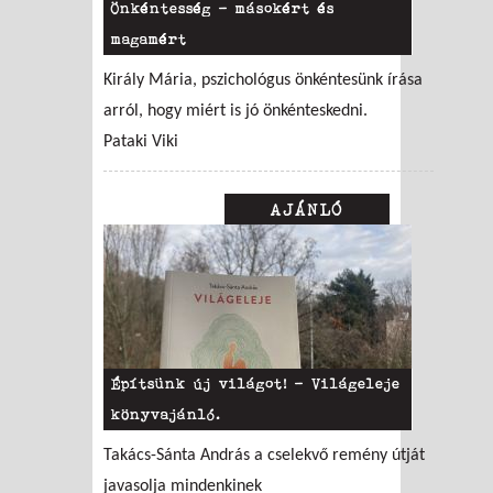
Önkéntesség - másokért és
magamért
Király Mária, pszichológus önkéntesünk írása
arról, hogy miért is jó önkénteskedni.
Pataki Viki
AJÁNLÓ
Építsünk új világot! – Világeleje
könyvajánló.
Takács-Sánta András a cselekvő remény útját
javasolja mindenkinek