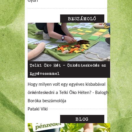
Gyuri
BESZÁMOLÓ
Telki Öko Hét - Önkénteskedés az
Egyévesemmel
Hogy milyen volt egy egyéves kisbabával
önkénteskedni a Telki Öko Héten? - Balogh
Boróka beszámolója
Pataki Viki
BLOG