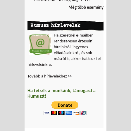
Palócföldön - Terény, aug. 7-12.
Még több esemény
Humusz hírlevelek
Ha szeretnél e-mailben
rendszeresen értesülni
híreinkről, ingyenes
előadásainkról, és sok
másról is, akkor iratkozz fel
hírleveleinkre.
Tovább a hírlevelekhez >>
Ha tetszik a munkánk, támogasd a
Humuszt!