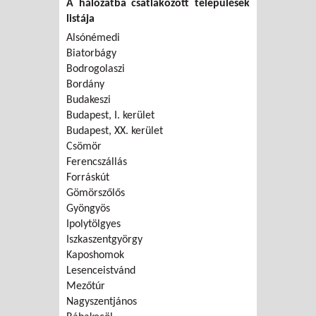
A hálózatba csatlakozott települések
listája
Alsónémedi
Biatorbágy
Bodrogolaszi
Bordány
Budakeszi
Budapest, I. kerület
Budapest, XX. kerület
Csömör
Ferencszállás
Forráskút
Gömörszőlős
Gyöngyös
Ipolytölgyes
Iszkaszentgyörgy
Kaposhomok
Lesenceistvánd
Mezőtúr
Nagyszentjános