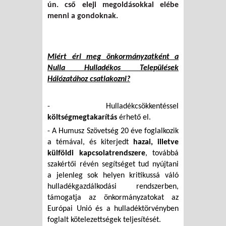
ún. cső eleji megoldásokkal elébe
menni a gondoknak.
Miért éri meg önkormányzatként a
Nulla Hulladékos Települések
Hálózatához csatlakozni?
- Hulladékcsökkentéssel
költségmegtakarítás
érhető el.
- A Humusz Szövetség 20 éve foglalkozik
a témával, és kiterjedt
hazai, illetve
külföldi kapcsolatrendszere
, továbbá
szakértői révén segítséget tud nyújtani
a jelenleg sok helyen kritikussá váló
hulladékgazdálkodási rendszerben,
támogatja az önkormányzatokat az
Európai Unió és a hulladéktörvényben
foglalt kötelezettségek teljesítését.