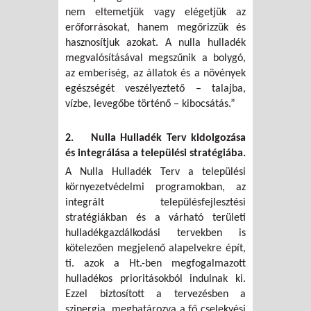
nem eltemetjük vagy elégetjük az
erőforrásokat, hanem megőrizzük és
hasznosítjuk azokat. A nulla hulladék
megvalósításával megszűnik a bolygó,
az emberiség, az állatok és a növények
egészségét veszélyeztető – talajba,
vízbe, levegőbe történő – kibocsátás.”
2. Nulla Hulladék Terv kidolgozása
és integrálása a települési stratégiába.
A Nulla Hulladék Terv a települési
környezetvédelmi programokban, az
integrált településfejlesztési
stratégiákban és a várható területi
hulladékgazdálkodási tervekben is
kötelezően megjelenő alapelvekre épít,
ti. azok a Ht.-ben megfogalmazott
hulladékos prioritásokból indulnak ki.
Ezzel biztosított a tervezésben a
szinergia, meghatározva a fő cselekvési