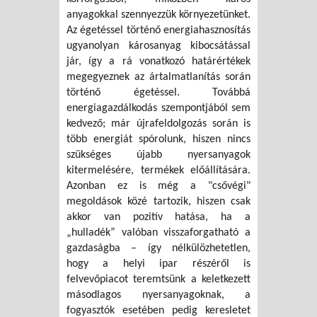
anyagokkal szennyezzük környezetünket.
Az égetéssel történő energiahasznosítás
ugyanolyan károsanyag kibocsátással
jár, így a rá vonatkozó határértékek
megegyeznek az ártalmatlanítás során
történő égetéssel. Továbbá
energiagazdálkodás szempontjából sem
kedvező; már újrafeldolgozás során is
több energiát spórolunk, hiszen nincs
szükséges újabb nyersanyagok
kitermelésére, termékek előállítására.
Azonban ez is még a "csővégi"
megoldások közé tartozik, hiszen csak
akkor van pozitív hatása, ha a
„hulladék” valóban visszaforgatható a
gazdaságba – így nélkülözhetetlen,
hogy a helyi ipar részéről is
felvevőpiacot teremtsünk a keletkezett
másodlagos nyersanyagoknak, a
fogyasztók esetében pedig keresletet