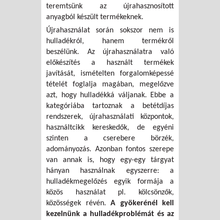
teremtsünk az újrahasznosított
anyagból készült termékeknek.
Újrahasználat során sokszor nem is
hulladékról, hanem termékről
beszélünk. Az újrahasználatra való
előkészítés a használt termékek
javítását, ismételten forgalomképessé
tételét foglalja magában, megelőzve
azt, hogy hulladékká váljanak. Ebbe a
kategóriába tartoznak a betétdíjas
rendszerek, újrahasználati központok,
használtcikk kereskedők, de egyéni
szinten a cserebere börzék,
adományozás. Azonban fontos szerepe
van annak is, hogy egy-egy tárgyat
hányan használnak egyszerre: a
hulladékmegelőzés egyik formája a
közös használat pl. kölcsönzők,
közösségek révén.
A gyökerénél kell
kezelnünk a hulladékproblémát és az