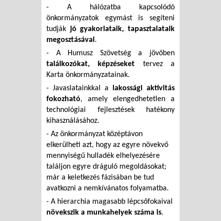
- A hálózatba kapcsolódó
önkormányzatok egymást is segíteni
tudják
jó gyakorlataik, tapasztalataik
megosztásával
.
- A Humusz Szövetség a jövőben
találkozókat, képzéseket
tervez a
Karta önkormányzatainak.
- Javaslatainkkal a
lakossági aktivitás
fokozható
, amely elengedhetetlen a
technológiai fejlesztések hatékony
kihasználásához.
- Az önkormányzat középtávon
elkerülheti azt, hogy az egyre növekvő
mennyiségű hulladék elhelyezésére
találjon egyre dráguló megoldásokat;
már a keletkezés fázisában be tud
avatkozni a nemkívánatos folyamatba.
- A hierarchia magasabb lépcsőfokaival
növekszik a munkahelyek száma is
.