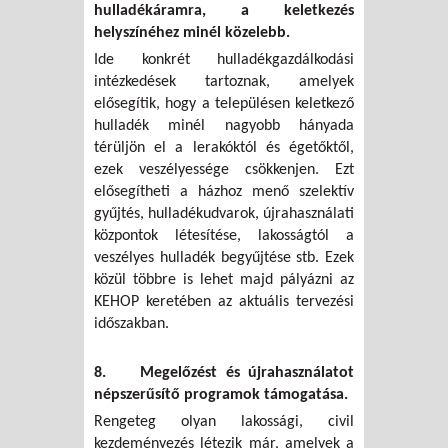
hulladékáramra, a keletkezés
helyszínéhez minél közelebb.
Ide konkrét hulladékgazdálkodási
intézkedések tartoznak, amelyek
elősegítik, hogy a településen keletkező
hulladék minél nagyobb hányada
térüljön el a lerakóktól és égetőktől,
ezek veszélyessége csökkenjen. Ezt
elősegítheti a házhoz menő szelektív
gyűjtés, hulladékudvarok, újrahasználati
központok létesítése, lakosságtól a
veszélyes hulladék begyűjtése stb. Ezek
közül többre is lehet majd pályázni az
KEHOP keretében az aktuális tervezési
időszakban.
8. Megelőzést és újrahasználatot
népszerűsítő programok támogatása.
Rengeteg olyan lakossági, civil
kezdeményezés létezik már, amelyek a