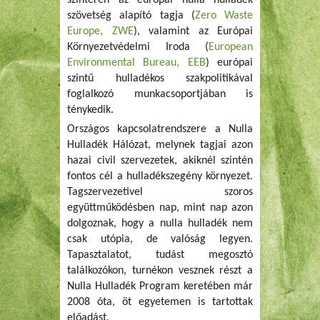
színtéren az európai nulla hulladék
szövetség alapító tagja (
Zero Waste
Europe, ZWE
), valamint az Európai
Környezetvédelmi Iroda (
European
Environmental Bureau, EEB
) európai
szintű hulladékos szakpolitikával
foglalkozó munkacsoportjában is
ténykedik.
Országos kapcsolatrendszere a Nulla
Hulladék Hálózat, melynek tagjai azon
hazai civil szervezetek, akiknél szintén
fontos cél a hulladékszegény környezet.
Tagszervezetivel szoros
együttműködésben nap, mint nap azon
dolgoznak, hogy a nulla hulladék nem
csak utópia, de valóság legyen.
Tapasztalatot, tudást megosztó
találkozókon, turnékon vesznek részt a
Nulla Hulladék Program keretében már
2008 óta, öt egyetemen is tartottak
előadást.