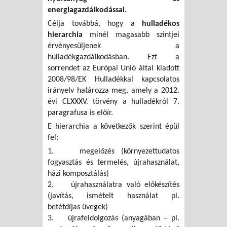
energiagazdálkodással.
Célja továbbá, hogy a
hulladékos
hierarchia
minél magasabb szintjei
érvényesüljenek a
hulladékgazdálkodásban. Ezt a
sorrendet az Európai Unió által kiadott
2008/98/EK Hulladékkal kapcsolatos
irányelv határozza meg, amely a 2012.
évi CLXXXV. törvény a hulladékról 7.
paragrafusa is előír.
E hierarchia a következők szerint épül
fel:
1. megelőzés (környezettudatos
fogyasztás és termelés, újrahasználat,
házi komposztálás)
2. újrahasználatra való előkészítés
(javítás, ismételt használat pl.
betétdíjas üvegek)
3. újrafeldolgozás (anyagában – pl.