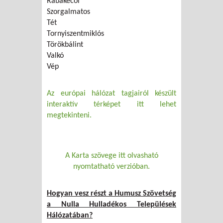
Rábakecöl
Szorgalmatos
Tét
Tornyiszentmiklós
Törökbálint
Valkó
Vép
Az európai hálózat tagjairól készült
interaktív térképet itt lehet
megtekinteni.
A Karta szövege itt olvasható
nyomtatható verzióban.
Hogyan vesz részt a Humusz Szövetség
a Nulla Hulladékos Települések
Hálózatában?