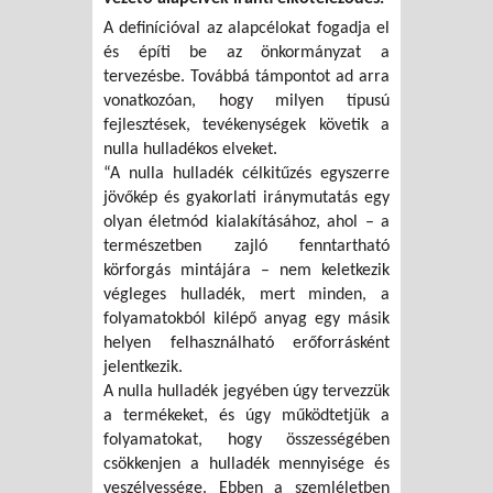
A definícióval az alapcélokat fogadja el
és építi be az önkormányzat a
tervezésbe. Továbbá támpontot ad arra
vonatkozóan, hogy milyen típusú
fejlesztések, tevékenységek követik a
nulla hulladékos elveket.
“A nulla hulladék célkitűzés egyszerre
jövőkép és gyakorlati iránymutatás egy
olyan életmód kialakításához, ahol – a
természetben zajló fenntartható
körforgás mintájára – nem keletkezik
végleges hulladék, mert minden, a
folyamatokból kilépő anyag egy másik
helyen felhasználható erőforrásként
jelentkezik.
A nulla hulladék jegyében úgy tervezzük
a termékeket, és úgy működtetjük a
folyamatokat, hogy összességében
csökkenjen a hulladék mennyisége és
veszélyessége. Ebben a szemléletben