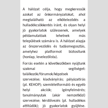
A hálózat célja, hogy megkeressük
azokat az önkormányzatokat, ahol
megtalálható az elköteleződés a
hulladékcsökkentés iránt, és olyan helyi
jó gyakorlatok szülessenek, amelyek
példamutatóak lehetnek más
települések számára is. A hálózat alapja
az önszerveződés és tudásmegosztás,
amelyhez platformot biztosítunk
(honlap, levelezőlista).
Forrás esetén a következőkben nyújtunk
szakmai segítséget:
találkozók/fórumok/képzések
szervezése; kiadványírás; pályázatírás
(pl. KEHOP); szemléletformáló és egyéb
helyi akciók; igényfelmérés;
tanulmányutak (akár nemzetközi)
szervezése; kérdőívezés (pl. hulladékos
attitűdök); jó gyakorlatok gyűjtése.