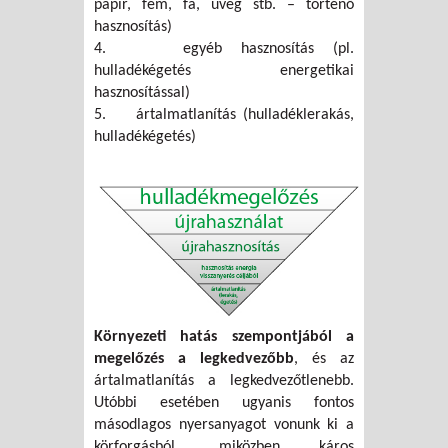
papír, fém, fa, üveg stb. – történő
hasznosítás)
4. egyéb hasznosítás (pl.
hulladékégetés energetikai
hasznosítással)
5. ártalmatlanítás (hulladéklerakás,
hulladékégetés)
Környezeti hatás szempontjából a
megelőzés a legkedvezőbb
, és az
ártalmatlanítás a legkedvezőtlenebb.
Utóbbi esetében ugyanis fontos
másodlagos nyersanyagot vonunk ki a
körforgásból, miközben káros