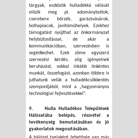
tárgyak, eszközök hulladékká válását
előzik meg pl. adományboltok,
cserebere börzék, garázsvásárok,
bolhapiacok, javítóműhelyek. Ezekhez
támogatást nyújthat az önkormányzat
helybiztosítással, de akár a
kommunikációban, szervezésben is
segédkezhet. Ezek zöme egyszerű
szervezési kérdés, alig igényelnek
beruházást, sokkal inkább önkéntes
munkát, összefogást, azonban többre is
juthatunk velük a hulladékcsökkentés
szempontjából, mint a „hagyományos
technológiai fejlesztésekkel”.
9. Nulla Hulladékos Települések
Hálózatába belépés, részvétel a
tevékenység bemutatásában és jó
gyakorlatok megosztásában.
A hálózat tagjaként lehetőség van más