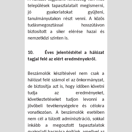
települések tapasztalatait megismerni,
jó gyakorlatokat gyűjteni,
tanulmányutakon részt venni. A közös
tudásmegosztással hosszútávon
biztosított a siker elérése hazai és
nemzetközi szinten is.
10. Éves jelentéstétel a hálózat
tagjai felé az elért eredményekről.
Beszámolók készítésével nem csak a
hálózat felé számol el az önkormányzat,
de biztosítja azt is, hogy időben követni
tudja az eredményeket,
következtetéseket tudjon levonni a
jövőbeli tevékenységekre és célokra
vonatkozóan. A beszámolók esetében
nem cél a túlzott adminisztráció, sokkal
inkább a megosztott tapasztalatok
gyakorlati hasznára építünk, amellyel az