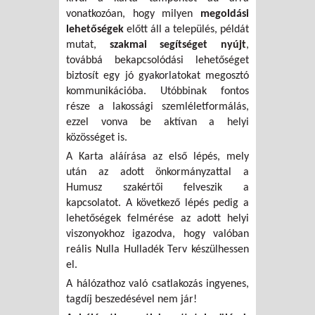
vonatkozóan, hogy milyen
megoldási
lehetőségek
előtt áll a település, példát
mutat,
szakmai segítséget nyújt
,
továbbá bekapcsolódási lehetőséget
biztosít egy jó gyakorlatokat megosztó
kommunikációba. Utóbbinak fontos
része a lakossági szemléletformálás,
ezzel vonva be aktívan a helyi
közösséget is.
A Karta aláírása az első lépés, mely
után az adott önkormányzattal a
Humusz szakértői felveszik a
kapcsolatot. A következő lépés pedig a
lehetőségek felmérése az adott helyi
viszonyokhoz igazodva, hogy valóban
reális Nulla Hulladék Terv készülhessen
el.
A hálózathoz való csatlakozás ingyenes,
tagdíj beszedésével nem jár!