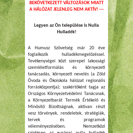
BEKÖVETKEZETT VÁLTOZÁSOK MIATT
A HÁLÓZAT JELENLEG NEM AKTÍV! ---
Legyen az Ön települése is Nulla
Hulladék!
A Humusz Szövetség már 20 éve
foglalkozik hulladékmegelőzéssel.
Tevékenységei közt szerepel lakossági
szemléletformálás és környezeti
tanácsadás, környezeti nevelés (a Zöld
Óvoda és Ökoiskola hálózat regionális
forrásközpontja); szakértőként tagja az
Országos Környezetvédelmi Tanácsnak,
a Környezetbarát Termék Értékelő és
Minősítő Bizottságnak, aktívan részt
vesz törvények, rendeletek, stratégiák,
tervek és programok
véleményezésében. Nemzetközi