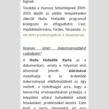
fognak.
Továbbá a Humusz Szövetségnek 2009-
2010 között az alábbi településeken
sikerült Nulla Hulladék programot
kidolgozni és elfogadtatni: Csór,
Hajdúböszörmény, Tordas, Várpalota.
Az
ott elért eredményekről is olvashatnak.
Hogyan lehet önkormányzatként
csatlakozni?
A
Nulla Hulladék Karta
az a
dokumentum, amely a folyamat első
állomását jelenti:
aláírásával
mutathatja ki az érdeklődő
önkormányzat elköteleződését az ügy
mellett, a nyitottságát arra, hogy a
hierarchia érvényesítésével próbálja a
települési szilárd hulladékból adódó
feladatokat, problémákat kezelni. Ezen
kívül a karta támpontot ad arra