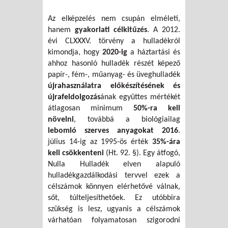
Az elképzelés nem csupán elméleti,
hanem
gyakorlati célkitűzés
. A 2012.
évi CLXXXV. törvény a hulladékról
kimondja, hogy
2020-ig
a háztartási és
ahhoz hasonló hulladék részét képező
papír-, fém-, műanyag- és üveghulladék
újrahasználatra előkészítésének és
újrafeldolgozás
ának együttes mértékét
átlagosan minimum
50%-ra kell
növelni
, továbbá a biológiailag
lebomló szerves anyagokat 2016
.
július 14-ig az 1995-ös érték
35%-ára
kell csökkenteni
(Ht. 92. §). Egy átfogó,
Nulla Hulladék elven alapuló
hulladékgazdálkodási tervvel ezek a
célszámok könnyen elérhetővé válnak,
sőt, túlteljesíthetőek. Ez utóbbira
szükség is lesz, ugyanis a célszámok
várhatóan folyamatosan szigorodni