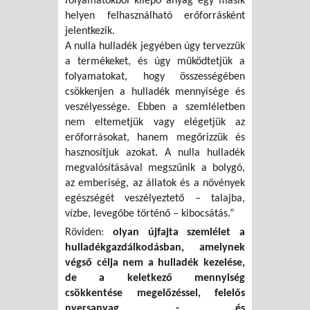
folyamatokból kilépő anyag egy másik
helyen felhasználható erőforrásként
jelentkezik.
A nulla hulladék jegyében úgy tervezzük
a termékeket, és úgy működtetjük a
folyamatokat, hogy összességében
csökkenjen a hulladék mennyisége és
veszélyessége. Ebben a szemléletben
nem eltemetjük vagy elégetjük az
erőforrásokat, hanem megőrizzük és
hasznosítjuk azokat. A nulla hulladék
megvalósításával megszűnik a bolygó,
az emberiség, az állatok és a növények
egészségét veszélyeztető – talajba,
vízbe, levegőbe történő – kibocsátás.”
Röviden:
olyan újfajta szemlélet a
hulladékgazdálkodásban, amelynek
végső célja nem a hulladék kezelése,
de a keletkező mennyiség
csökkentése megelőzéssel, felelős
nyersanyag - és