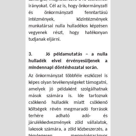
irányokat. Cél az is, hogy önkormányzati
és önkormányzati fenntartású
intézmények, közintézmények
munkatársai nulla hulladékos képzésen
vegyenek részt, hogy hatékonyan
tudjanak eljárni.
3. Jó példamutatás – a nulla
hulladék elvei érvényesüljenek a
mindennapi döntéshozatal során.
Az önkormányzat többféle eszközzel is
képes olyan tevékenységeket támogatni,
amelyek jó példaként szolgálhatnak
mások számára is. Ide tartoznak
csökkenő hulladék miatt csökkenő
költségek révén megmaradó források
terhére adható adó- és
járulékkedvezmények zöld vállalatok,
lakosok számára, a zöld közbeszerzés, a
ténylegesen mennyiségarányos