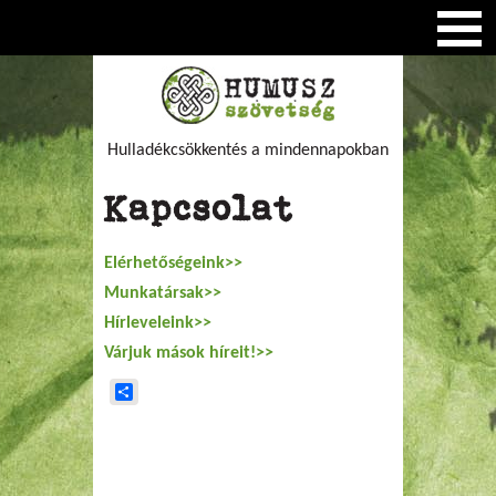
Hulladékcsökkentés a mindennapokban
Kapcsolat
Elérhetőségeink>>
Munkatársak>>
Hírleveleink>>
Várjuk mások híreit!>>
Share