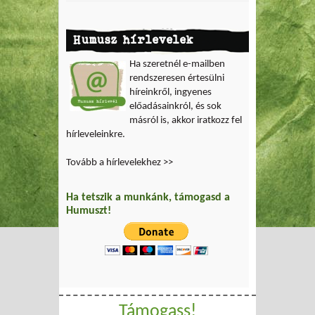
Humusz hírlevelek
Ha szeretnél e-mailben
rendszeresen értesülni
híreinkről, ingyenes
előadásainkról, és sok
másról is, akkor iratkozz fel
hírleveleinkre.
Tovább a hírlevelekhez >>
Ha tetszik a munkánk, támogasd a
Humuszt!
Támogass!