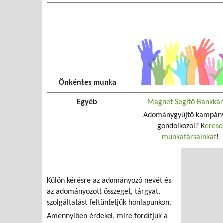
Önkéntes munka
Egyéb
Magnet Segítő Bankkár
Adománygyűjtő kampán
gondolkozol? K
eresd
munkatársainkat
!
Külön kérésre az adományozó nevét és
az adományozott összeget, tárgyat,
szolgáltatást feltüntetjük honlapunkon.
Amennyiben érdekel, mire fordítjuk a