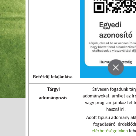
Betétdíj felajánlása
Tárgyi
Szívesen fogadunk tár
adományokat, amiket az i
adományozás
vagy programjainkoz fel 
használni.
Adott típusú adomány akt
fogadásáról érdeklőd
elérhetőségeinken
lehe