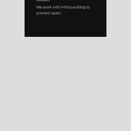
belépés
We work with
MXGuarddog
to
prevent spam.