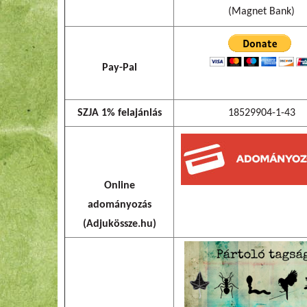
(Magnet Bank)
Pay-Pal
SZJA 1% felajánlás
18529904-1-43
Online
adományozás
(Adjukössze.hu)