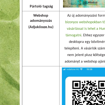
Pártoló tagság
Webshop
Az új adományozási for
adományozás
bizonyos webshopokban t
(Adjukössze.hu)
vásárlással is lehet a Hu
támogatni
. Ehhez egyszer 
desktopra egy bővítmé
telepíteni. A vásárlók szá
nem jelent plusz költsége
adományt a webshop ajánlj