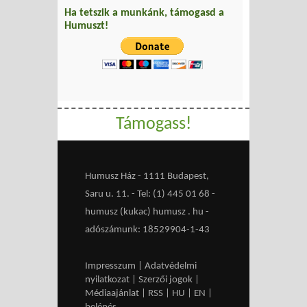
Ha tetszik a munkánk, támogasd a
Humuszt!
Támogass!
Humusz Ház - 1111 Budapest,
Saru u. 11. - Tel: (1) 445 01 68 -
humusz (kukac) humusz . hu -
adószámunk: 18529904-1-43
Impresszum
|
Adatvédelmi
nyilatkozat
|
Szerzői jogok
|
Médiaajánlat
|
RSS
|
HU
|
EN
|