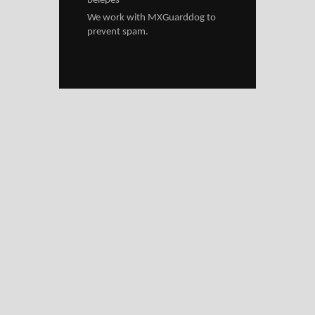
belépés
We work with
MXGuarddog
to
prevent spam.