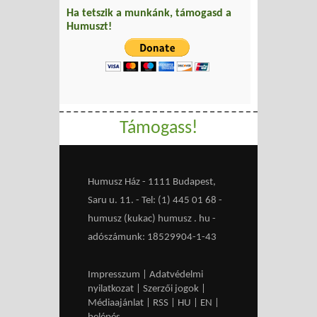
Ha tetszik a munkánk, támogasd a
Humuszt!
Támogass!
Humusz Ház - 1111 Budapest,
Saru u. 11. - Tel: (1) 445 01 68 -
humusz (kukac) humusz . hu -
adószámunk: 18529904-1-43
Impresszum
|
Adatvédelmi
nyilatkozat
|
Szerzői jogok
|
Médiaajánlat
|
RSS
|
HU
|
EN
|