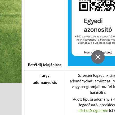
Betétdíj felajánlása
Tárgyi
Szívesen fogadunk tár
adományokat, amiket az i
adományozás
vagy programjainkoz fel 
használni.
Adott típusú adomány akt
fogadásáról érdeklőd
elérhetőségeinken
lehe