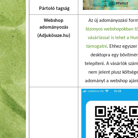
Pártoló tagság
Webshop
Az új adományozási for
adományozás
bizonyos webshopokban t
(Adjukössze.hu)
vásárlással is lehet a Hu
támogatni
. Ehhez egyszer 
desktopra egy bővítmé
telepíteni. A vásárlók szá
nem jelent plusz költsége
adományt a webshop ajánlj