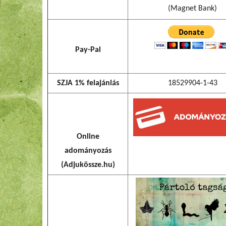
(Magnet Bank)
Pay-Pal
SZJA 1% felajánlás
18529904-1-43
Online
adományozás
(Adjukössze.hu)