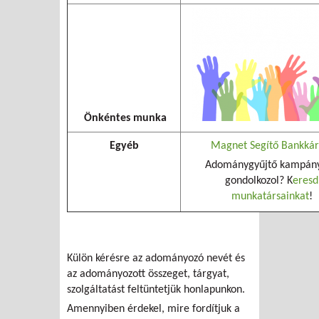
Önkéntes munka
Egyéb
Magnet Segítő Bankkár
Adománygyűjtő kampán
gondolkozol? K
eresd
munkatársainkat
!
Külön kérésre az adományozó nevét és
az adományozott összeget, tárgyat,
szolgáltatást feltüntetjük honlapunkon.
Amennyiben érdekel, mire fordítjuk a