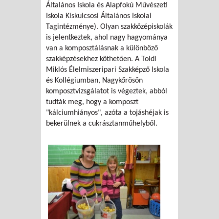
Általános Iskola és Alapfokú Művészeti
Iskola Kiskulcsosi Általános Iskolai
Tagintézménye). Olyan szakközépiskolák
is jelentkeztek, ahol nagy hagyománya
van a komposztálásnak a különböző
szakképzésekhez köthetően. A Toldi
Miklós Élelmiszeripari Szakképző Iskola
és Kollégiumban, Nagykőrösön
komposztvizsgálatot is végeztek, abból
tudták meg, hogy a komposzt
"kálciumhiányos", azóta a tojáshéjak is
bekerülnek a cukrásztanműhelyből.