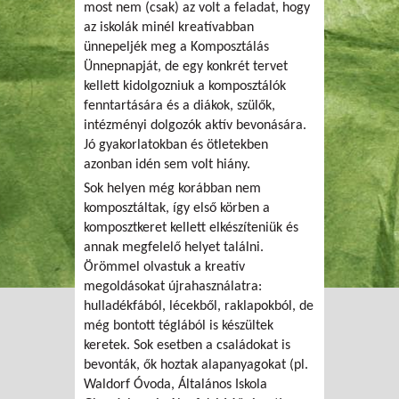
most nem (csak) az volt a feladat, hogy
az iskolák minél kreatívabban
ünnepeljék meg a Komposztálás
Ünnepnapját, de egy konkrét tervet
kellett kidolgozniuk a komposztálók
fenntartására és a diákok, szülők,
intézményi dolgozók aktív bevonására.
Jó gyakorlatokban és ötletekben
azonban idén sem volt hiány.
Sok helyen még korábban nem
komposztáltak, így első körben a
komposztkeret kellett elkészíteniük és
annak megfelelő helyet találni.
Örömmel olvastuk a kreatív
megoldásokat újrahasználatra:
hulladékfából, lécekből, raklapokból, de
még bontott téglából is készültek
keretek. Sok esetben a családokat is
bevonták, ők hoztak alapanyagokat (pl.
Waldorf Óvoda, Általános Iskola