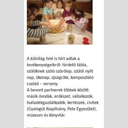
A külvilág felé is hírt adtak a
tevékenységeikről: hirdető tábla,
szülőknek szóló szórólap, szülői nyílt
nap, ökonap, újságcikk, komposztáló
család – verseny.
A bevont partnerek többek között:
másik óvodák, erdészet, vállalkozók,
hulladékgazdálkodók, kertészek, civilek
(Gyalogút Alapítvány, Pele Egyesület),
múzeum és könyvtár.