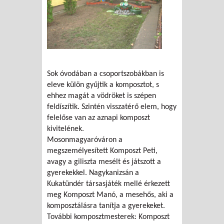
Sok óvodában a csoportszobákban is
eleve külön gyűjtik a komposztot, s
ehhez magát a vödröket is szépen
feldíszítik. Szintén visszatérő elem, hogy
felelőse van az aznapi komposzt
kivitelének.
Mosonmagyaróváron a
megszemélyesített Komposzt Peti,
avagy a giliszta mesélt és játszott a
gyerekekkel. Nagykanizsán a
Kukatündér társasjáték mellé érkezett
meg Komposzt Manó, a mesehős, aki a
komposztálásra tanítja a gyerekeket.
További komposztmesterek: Komposzt