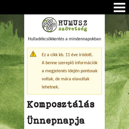
Hulladékcsökkentés a mindennapokban
Figyelmeztető üzenet
Ez a cikk kb. 11 éve íródott.
A benne szereplő információk
a megjelenés idején pontosak
voltak, de mára elavultak
lehetnek.
Komposztálás
Ünnepnapja