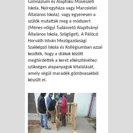
Gimnázium és Alapfokú Művészeti
Iskola, Nyíregyháza vagy Maroslelei
Általános Iskola), vagy egyenesen a
szülők mutatták meg a módszert
(Ménes-völgyi Tudásvető Alapítványi
Általános Iskola, Szögliget). A Pálóczi
Horváth István Mezőgazdasági
Szakképző Iskola és Kollégiumban azzal
kezdték, hogy a diákok között
meghirdették a keret elkészítéséhez
szükséges alapanyagok kitalálását,
amely végül maradék gömbvasakból
készült el.