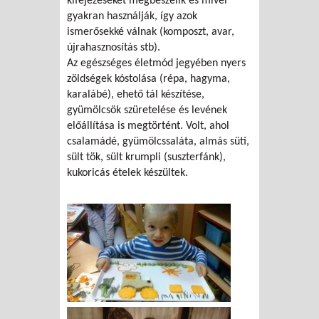
kifejezéseket megbeszélik és mivel
gyakran használják, így azok
ismerősekké válnak (komposzt, avar,
újrahasznosítás stb).
Az egészséges életmód jegyében nyers
zöldségek kóstolása (répa, hagyma,
karalábé), ehető tál készítése,
gyümölcsök szüretelése és levének
előállítása is megtörtént. Volt, ahol
csalamádé, gyümölcssaláta, almás süti,
sült tök, sült krumpli (suszterfánk),
kukoricás ételek készültek.