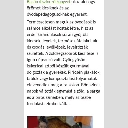
Basford színező könyvei
okoztak nagy
örömet kicsiknek és az
óvodapedagógusoknak egyaránt.
Természetesen maguk az óvodások is
számos alkotást hoztak létre, hisz az
erdei kirándulások során gyűjtött
kincsek, levelek, termések átalakultak
és csodás levélképek, levélrózsák
születtek. A zöldségszobrok készítése is
igen népszerű volt. Gyöngyösön
kukoricalisztből készült gyurmával
dolgoztak a gyerekek. Piricsén plakátok,
tablók vagy komposztálási folyamatok
elevenedtek meg a rajzokon. Bőn színes
napok váltották egymást a zöld, a sárga
és a piros színeiben, mely az őszbe
fordulást szimbolizálta.