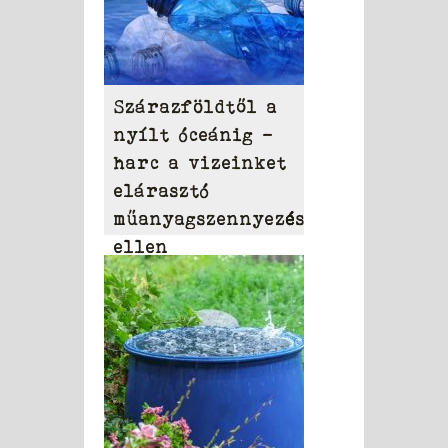
Szárazföldtől a
nyílt óceánig –
harc a vizeinket
elárasztó
műanyagszennyezés
ellen