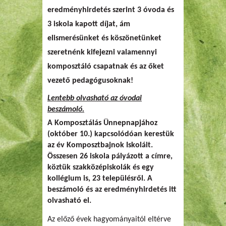
eredményhirdetés szerint 3 óvoda és
3 iskola kapott díjat, ám
elismerésünket és köszönetünket
szeretnénk kifejezni valamennyi
komposztáló csapatnak és az őket
vezető pedagógusoknak!
Lentebb olvasható az óvodai
beszámoló.
A Komposztálás Ünnepnapjához
(október 10.) kapcsolódóan kerestük
az év Komposztbajnok Iskoláit.
Összesen 26 iskola pályázott a címre,
köztük szakközépiskolák és egy
kollégium is, 23 településről. A
beszámoló és az eredményhirdetés itt
olvasható el.
Az előző évek hagyományaitól eltérve