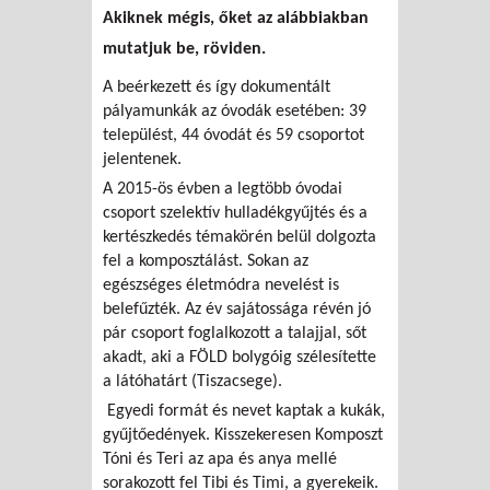
Akiknek mégis, őket az alábbiakban
mutatjuk be, röviden.
A beérkezett és így dokumentált
pályamunkák az óvodák esetében: 39
települést, 44 óvodát és 59 csoportot
jelentenek.
A 2015-ös évben a legtöbb óvodai
csoport szelektív hulladékgyűjtés és a
kertészkedés témakörén belül dolgozta
fel a komposztálást. Sokan az
egészséges életmódra nevelést is
belefűzték. Az év sajátossága révén jó
pár csoport foglalkozott a talajjal, sőt
akadt, aki a FÖLD bolygóig szélesítette
a látóhatárt (Tiszacsege).
Egyedi formát és nevet kaptak a kukák,
gyűjtőedények. Kisszekeresen Komposzt
Tóni és Teri az apa és anya mellé
sorakozott fel Tibi és Timi, a gyerekeik.