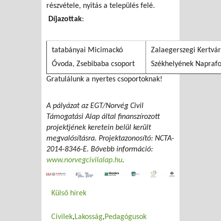
részvétele, nyitás a település felé.
Díjazottak
:
tatabányai Micimackó
Zalaegerszegi Kertvá
Óvoda, Zsebibaba csoport
Székhelyének Naprafo
Gratulálunk a nyertes csoportoknak!
A pályázat az EGT/Norvég Civil
Támogatási Alap által finanszírozott
projektjének keretein belül került
megvalósításra. Projektazonosító: NCTA-
2014-8346-E. Bővebb információ:
www.norvegcivilalap.hu
.
Külső hírek
Civilek
Lakosság
Pedagógusok