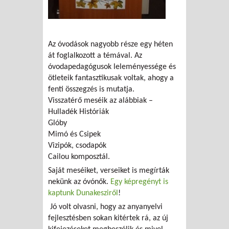
Az óvodások nagyobb része egy héten
át foglalkozott a témával. Az
óvodapedagógusok leleményessége és
ötleteik fantasztikusak voltak, ahogy a
fenti összegzés is mutatja.
Visszatérő meséik az alábbiak –
Hulladék Históriák
Glóby
Mimó és Csipek
Vizipók, csodapók
Cailou komposztál.
Saját meséiket, verseiket is megírták
nekünk az óvónők.
Egy képregényt is
kaptunk Dunakesziről
!
Jó volt olvasni, hogy az anyanyelvi
fejlesztésben sokan kitértek rá, az új