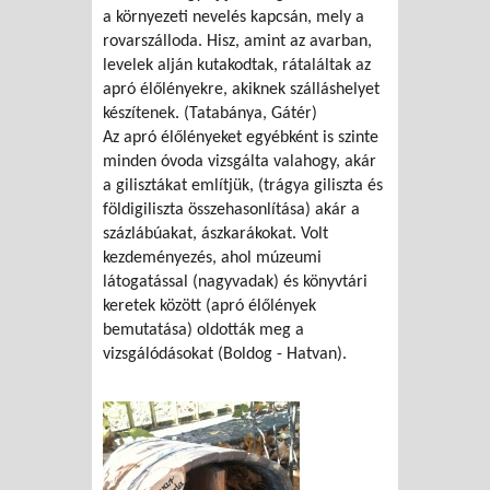
a környezeti nevelés kapcsán, mely a
rovarszálloda. Hisz, amint az avarban,
levelek alján kutakodtak, rátaláltak az
apró élőlényekre, akiknek szálláshelyet
készítenek. (Tatabánya, Gátér)
Az apró élőlényeket egyébként is szinte
minden óvoda vizsgálta valahogy, akár
a gilisztákat említjük, (trágya giliszta és
földigiliszta összehasonlítása) akár a
százlábúakat, ászkarákokat. Volt
kezdeményezés, ahol múzeumi
látogatással (nagyvadak) és könyvtári
keretek között (apró élőlények
bemutatása) oldották meg a
vizsgálódásokat (Boldog - Hatvan).