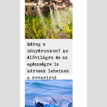
Méreg a
tányérunkon? Az
élővilágra és az
egészségre is
károsak lehetnek
a rovarirtó
szerek