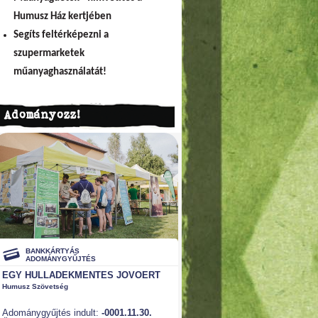
Humusz Ház kertjében
Segíts feltérképezni a
szupermarketek
műanyaghasználatát!
Adományozz!