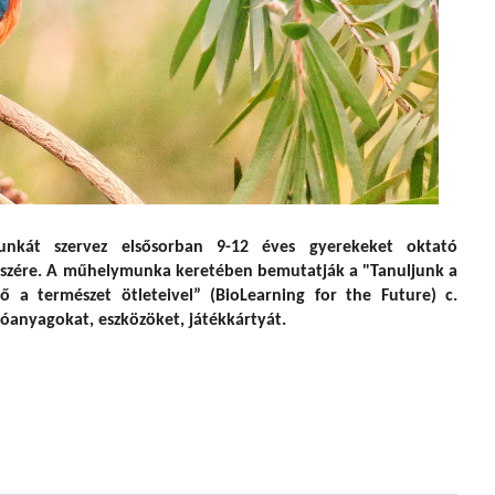
észettől!” (BioLearn) műhelymunka
nkát szervez elsősorban 9-12 éves gyerekeket oktató
észére. A műhelymunka keretében bemutatják a "Tanuljunk a
ő a természet ötleteivel” (BioLearning for the Future) c.
tóanyagokat, eszközöket, játékkártyát.