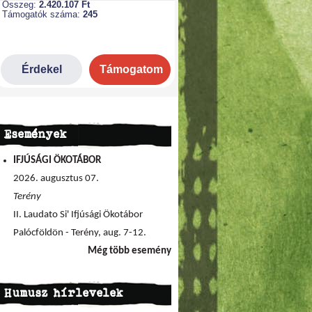
Események
IFJÚSÁGI ÖKOTÁBOR
2026. augusztus 07.
Terény
II. Laudato Si' Ifjúsági Ökotábor
Palócföldön - Terény, aug. 7-12.
Még több esemény
Humusz hírlevelek