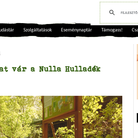
udástár
Szolgáltatások
Eseménynaptár
Támogass!
Csa
s
at vár a Nulla Hulladék