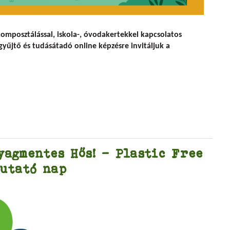
! ingyenes webinárium pedagógusoknak
omposztálással, iskola-, óvodakertekkel kapcsolatos
gyűjtő és tudásátadó online képzésre invitáljuk a
yagmentes Hős! – Plastic Free
utató nap