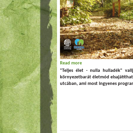
Read more
about Újbudai csoportok
"Teljes élet - nulla hulladék" v
környezetbarát életmód elsajátíthat
utcában, ami most ingyenes program