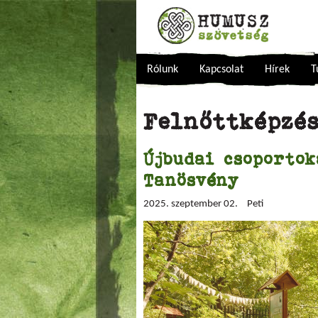
Rólunk
Kapcsolat
Hírek
T
Felnőttképzé
Újbudai csoportok
Tanösvény
2025. szeptember 02.
Peti