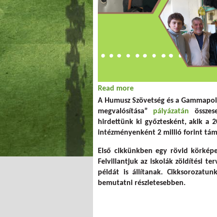
Read more
about Szárba szökkent ma
A Humusz Szövetség és a Gammapolis
megvalósítása”
pályázatán
összes
hirdettünk ki győztesként, akik a 
intézményenként 2 millió forint tám
Első cikkünkben egy rövid körképe
Felvillantjuk az iskolák zöldítési t
példát is állítanak. Cikksorozatun
bemutatni részletesebben.