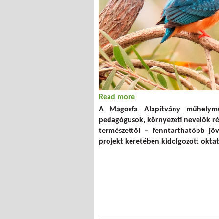
Read more
about „Tanuljunk a term
A Magosfa Alapítvány műhelymu
pedagógusok, környezeti nevelők r
természettől – fenntarthatóbb jöv
projekt keretében kidolgozott okta