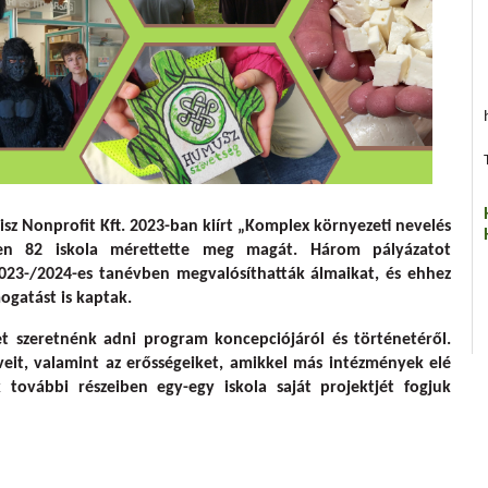
gocskáink – 1. rész
z Nonprofit Kft. 2023-ban kiírt „Komplex környezeti nevelés
en 82 iskola mérettette meg magát. Három pályázatot
2023-/2024-es tanévben megvalósíthatták álmaikat, és ehhez
ogatást is kaptak.
t szeretnénk adni program koncepciójáról és történetéről.
erveit, valamint az erősségeiket, amikkel más intézmények elé
k további részeiben egy-egy iskola saját projektjét fogjuk