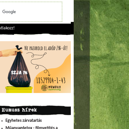
tlakozz!
Humusz hírek
Egyhetes zárvatartás
Műanyagdetox - filmvetítés a