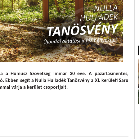
at vár a Nulla Hulladék Tanösvény
allja a Humusz Szövetség immár 30 éve. A pazarlásmentes,
ó. Ebben segít a Nulla Hulladék Tanösvény a XI. kerületi Saru
mal várja a kerület csoportjait.