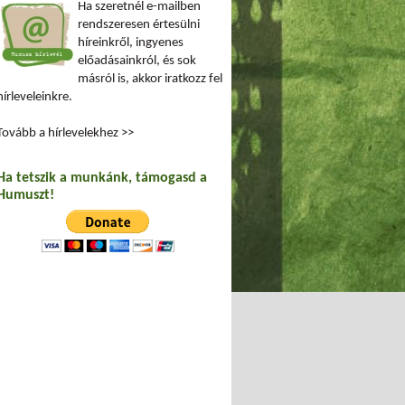
Ha szeretnél e-mailben
rendszeresen értesülni
híreinkről, ingyenes
előadásainkról, és sok
másról is, akkor iratkozz fel
hírleveleinkre.
Tovább a hírlevelekhez >>
Ha tetszik a munkánk, támogasd a
Humuszt!