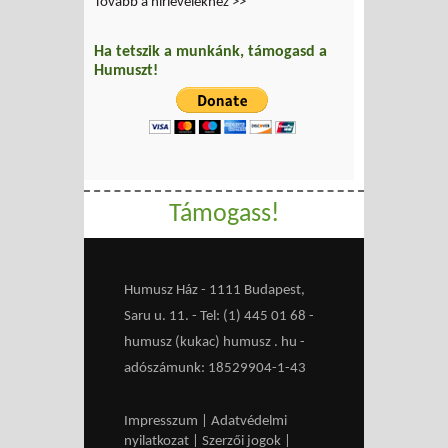
Tovább a hírlevelekhez >>
Ha tetszik a munkánk, támogasd a
Humuszt!
Támogass!
Humusz Ház - 1111 Budapest,
Saru u. 11. - Tel: (1) 445 01 68 -
humusz (kukac) humusz . hu -
adószámunk: 18529904-1-43
Impresszum
|
Adatvédelmi
nyilatkozat
|
Szerzői jogok
|