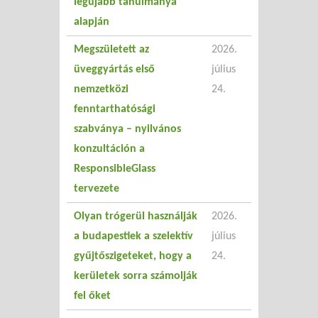
legújabb tanulmánya
alapján
Megszületett az
2026.
üveggyártás első
július
nemzetközi
24.
fenntarthatósági
szabványa – nyilvános
konzultáción a
ResponsibleGlass
tervezete
Olyan trógerül használják
2026.
a budapestiek a szelektív
július
gyűjtőszigeteket, hogy a
24.
kerületek sorra számolják
fel őket