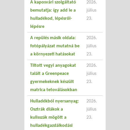
A kaposvári szolgáltató
2026.
bemutatja: így add le a
július
hulladékod, lépésről-
23.
lépésre
A repülés másik oldala:
2026.
fotópályázat mutatná be
július
a környezeti hatásokat
23.
Tiltott vegyi anyagokat
2026.
talált a Greenpeace
július
gyermekeknek készült
23.
matrica tetoválásokban
Hulladékból nyersanyag:
2026.
Osztrák diákok a
július
kulisszák mögött a
23.
hulladékgazdálkodási