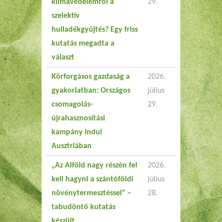
klímavédelemről a
29.
szelektív
hulladékgyűjtés? Egy friss
kutatás megadta a
választ
Körforgásos gazdaság a
2026.
gyakorlatban: Országos
július
csomagolás-
29.
újrahasznosítási
kampány indul
Ausztriában
„Az Alföld nagy részén fel
2026.
kell hagyni a szántóföldi
július
növénytermesztéssel” –
28.
tabudöntő kutatás
készült