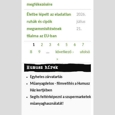
megfékezésére
Életbe lépett az eladatlan
2026.
ruhák és cipők
július
megsemmisítésének
21.
tilalma az EU-ban
Oldalak
1
2
3
4
5
6
7
8
9
…
következő ›
utolsó
»
Humusz hírek
Egyhetes zárvatartás
Műanyagdetox - filmvetítés a Humusz
Ház kertjében
Segíts feltérképezni a szupermarketek
műanyaghasználatát!