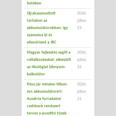
heteken
Újrahasznosított
2026.
tartalom az
július
akkumulátorokban: így
23.
számolná ki és
ellenőrizné a JRC
Magyar fejlesztés segíti a
2026.
vállalkozásokat: elkészült
július
az ökológiai lábnyom-
22.
kalkulátor
Pénz jár minden lítium-
2026.
ion akkumulátorért:
július
Ausztria forradalmi
21.
cashback rendszert
tervez a pusztító tüzek