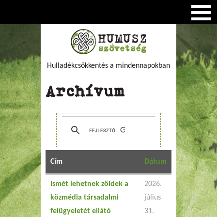
Hulladékcsökkentés a mindennapokban
Archívum
Cím
Dátum
Ismét lehetnek zöldek a
2026.
közmédia társadalmi
július
felügyeletét ellátó
31.