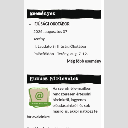
Események
IFJÚSÁGI ÖKOTÁBOR
2026. augusztus 07.
Terény
II. Laudato Si' Ifjúsági Ökotábor
Palócföldön - Terény, aug. 7-12.
Még több esemény
Humusz hírlevelek
Ha szeretnél e-mailben
rendszeresen értesülni
híreinkről, ingyenes
előadásainkról, és sok
másról is, akkor iratkozz fel
hírleveleinkre.