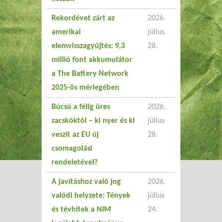
Rekordévet zárt az
2026.
amerikai
július
elemvisszagyűjtés: 9,3
28.
millió font akkumulátor
a The Battery Network
2025-ös mérlegében
Búcsú a félig üres
2026.
zacskóktól – ki nyer és ki
július
veszít az EU új
28.
csomagolási
rendeletével?
A javításhoz való jog
2026.
valódi helyzete: Tények
július
és tévhitek a NIM
24.