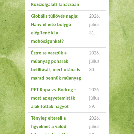
Közszolgálati Tanácsban
Globális túllövés napja:
2026.
Hány élhető bolygó
július
elégítené ki a
31.
mohóságunkat?
Észre se vesszük a
2026.
műanyag poharak
július
betiltását, mert utána is
30.
marad bennük műanyag
PET Kupa vs. Bodrog –
2026.
most az egyetemisták
július
alakítottak nagyot
29.
Tényleg eltereli a
2026.
figyelmet a valódi
július