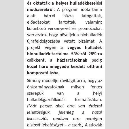
és oktatták a helyes hulladékkezelési
módszerekről.
A program időtartama
alatt házról házra látogattak,
előadásokat tartottak, valamint
különböző versenyeket és promóciókat
szerveztek, hogy növeljék a biohulladék
újrafeldolgozásba vetett bizalmat. A
projekt végén
a vegyes hulladék
biohulladék-tartalma 53%-ról 28%-ra
csökkent, a háztartásoknak
pedig
közel háromnegyede kezdett otthoni
komposztálásba.
Simony modellje rávilágít arra, hogy az
önkormányzatoknak milyen fontos
szerepük van a helyi
hulladékgazdálkodás formálásában.
(Már persze ahol erre van érdemi
lehetőségük; jelenleg a hazai
koncessziós rendszer erre nemigen
biztosít lehetőséget – a szerk.)
A szlovák