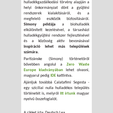
hulladékgazdálkodási törvény alapján a
helyi önkormányzat dönt a gyűjtési
rendszerek kialakításáról, és a
megfelelő eszközök biztosításáról.
Simony példája
a biohulladék
elkülönített kezelésével, a társasházi
hulladékgyűjtési rendszer fejlesztésével
és a közösség aktív bevonásával
inspiráció lehet más települések
számára.
Partizánske (Simony) történetőről
bővebben angolul a
Zero Waste
Europe kiadványában
lehet olvasni,
magyarul pedig
IDE
kattintva.
Ajánljuk továbbá Calatafimi Segesta -
egy szicíliai nulla hulladékos település
történetét is, melyről
itt írtunk
magyar
nyelvű összefoglalót.
A cikket írta: Deutsch Lea