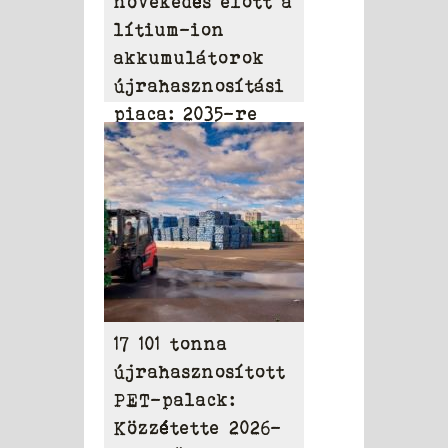
növekedés előtt a
lítium-ion
akkumulátorok
újrahasznosítási
piaca: 2035-re
elérheti a 31,95
milliárd dollárt
17 101 tonna
újrahasznosított
PET-palack:
Közzétette 2026-