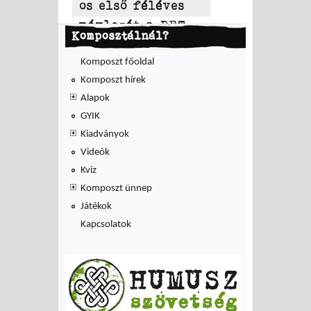
os első féléves
mérlegét a PET
Komposztálnál?
to PET
Komposzt főoldal
Komposzt hírek
Alapok
GYIK
Kiadványok
Videók
Kviz
Komposzt ünnep
Játékok
Kapcsolatok