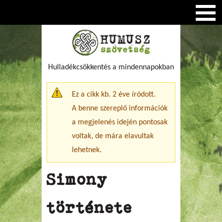
Hulladékcsökkentés a mindennapokban
Figyelmeztető üzenet
Ez a cikk kb. 2 éve íródott.
A benne szereplő információk
a megjelenés idején pontosak
voltak, de mára elavultak
lehetnek.
Simony
története