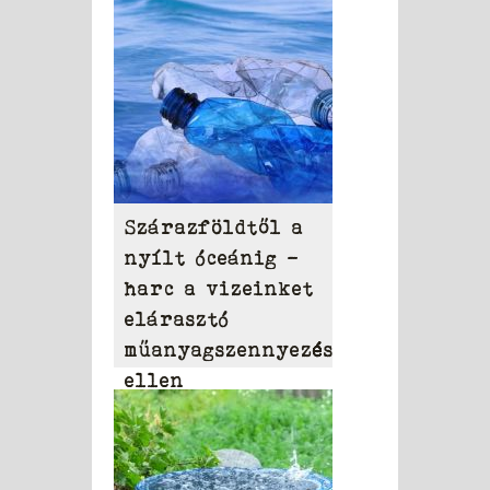
szerek
Szárazföldtől a
nyílt óceánig –
harc a vizeinket
elárasztó
műanyagszennyezés
ellen