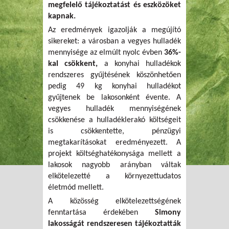
megfelelő tájékoztatást és eszközöket
kapnak.
Az eredmények igazolják a megújító
sikereket: a városban a vegyes hulladék
mennyisége az elmúlt nyolc évben
36%-
kal csökkent,
a konyhai hulladékok
rendszeres gyűjtésének köszönhetően
pedig 49 kg konyhai hulladékot
gyűjtenek be lakosonként évente. A
vegyes hulladék mennyiségének
csökkenése a hulladéklerakó költségeit
is csökkentette, pénzügyi
megtakarításokat eredményezett. A
projekt költséghatékonysága mellett a
lakosok nagyobb arányban váltak
elkötelezetté a környezettudatos
életmód mellett.
A közösség elkötelezettségének
fenntartása érdekében
Simony
lakosságát rendszeresen tájékoztatták