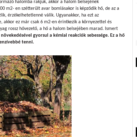
ormázó halomba rakjuk, akkor a halom belsejének
00 m2- en szétterült avar bomlásakor is képződik hő, de az a
ik, érzékelhetetlenné válik. Ugyanakkor, ha ezt az
 akkor ez már csak 6 m2-en érintkezik a környezettel és
nyag rossz hővezető, a hő a halom belsejében marad. Ismert
 növekedésével gyorsul a kémiai reakciók sebessége. Ez a hő
enzívebbé tenni.