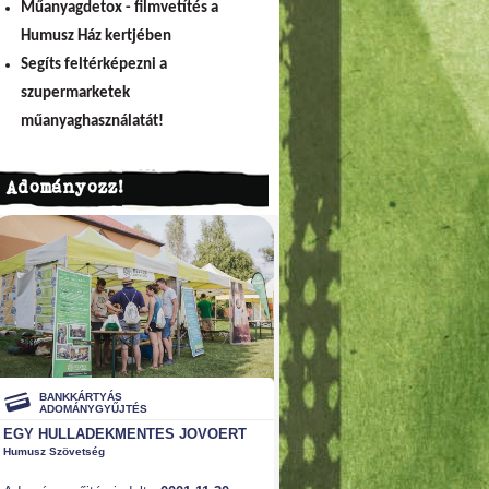
Műanyagdetox - filmvetítés a
Humusz Ház kertjében
Segíts feltérképezni a
szupermarketek
műanyaghasználatát!
Adományozz!