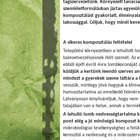
tagszervezetünk. Környezeti tanácsa
szemléletformálásban jártas egyesül
komposztálást gyakorlati, élményala
lakossággal. Céljuk, hogy minél kev
A sikeres komposztálás feltételei
Települési környezetben a lehullott lo
balesetveszélyesnek ítélt szemét. Az 
ebből építi évről évre lombkoronáját 
küldjük a kertünk leendő szerves any
mindezt a gyerekek szeme láttára a
vesszük, mintegy jóvá hagyjuk a klímav
humusztartalma az emelkedő hőmérsék
Látványosan kinyilvánítjuk, hogy nem
talajában van a helye, annak a termé
A lehulló lomb nedvességtartalma köz
pont elég a jó minőségű komposzt k
mikrobiológiai tevékenységhez a felü
keresztül a nedvesség és a mikroszerv