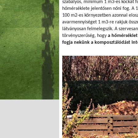
szabályos, minimum 1 m3-es kockát f
hőmérséklete jelentősen nőni fog. A 1
100 m2-es környezetben azonnal eloszl
avarmennyiséget 1 m3-re rakjuk össze,
látványosan felmelegszik. A szervesa
törvényszerűség, hogy
a hőmérséklet
fogja nekünk a komposztálódást int