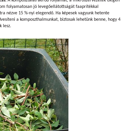
tás.
A komposztálás aerob folyamat, a mikroszervezetek oxigén
m folyamatosan jó levegőellátottságát faaprítékkal
gatra nézve 15 %-nyi elegendő. Ha képesek vagyunk hetente
edvesíteni a komposzthalmunkat, biztosak lehetünk benne, hogy 4
 lesz.