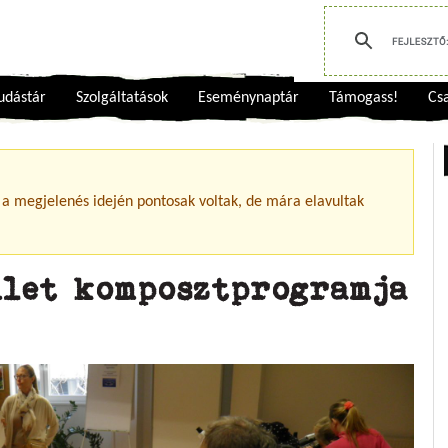
udástár
Szolgáltatások
Eseménynaptár
Támogass!
Csa
 a megjelenés idején pontosak voltak, de mára elavultak
ület komposztprogramja