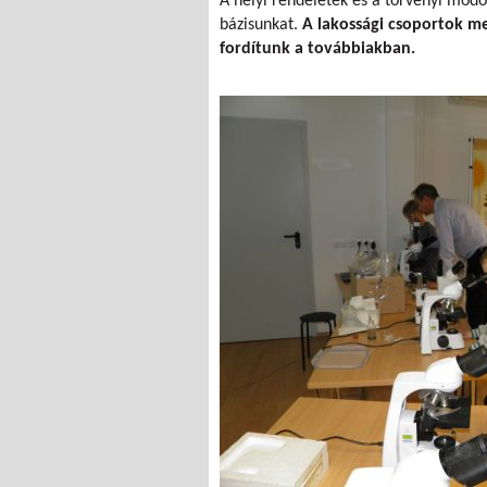
A helyi rendeletek és a törvényi módos
bázisunkat.
A lakossági csoportok mel
fordítunk a továbbiakban.