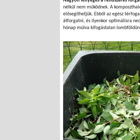
Nagyon lényeges a rendszeres forga
nélkül nem működnek. A komposzthalo
elősegíthetjük. Ebből az egész térfo
átforgatni, és ilyenkor optimálisra n
hónap múlva kifogástalan lombföldünk