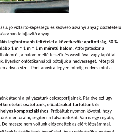
hatású, jó víztartó-képességű és kedvező ásványi anyag összetételű
ősorban talajjavító anyag.
ás legfontosabb feltételei a következők: aprítottság, 50 %
galább 1 m * 1 m * 1 m méretű halom.
Átforgatáskor a
alomról, a halom mellé tesszük és vasvillával vagy lapáttal
k. Ilyenkor öntözőkannából pótoljuk a nedvességet, rétegről
en adva a vizet. Pont annyira legyen mindig nedves mint a
nénk átadni a pályázatunk célcsoportjainak. Pár éve ezt úgy
kereteket osztottunk, előadásokat tartottunk és
helyes komposztáláshoz.
Próbáltuk nyomon követni, hogy
tünk mentorálni, segíteni a folyamatokat. Van is egy régóta,
t. De messze nem voltunk elégedettek az elért létszámmal.