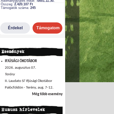
Események
IFJÚSÁGI ÖKOTÁBOR
2026. augusztus 07.
Terény
II. Laudato Si' Ifjúsági Ökotábor
Palócföldön - Terény, aug. 7-12.
Még több esemény
Humusz hírlevelek