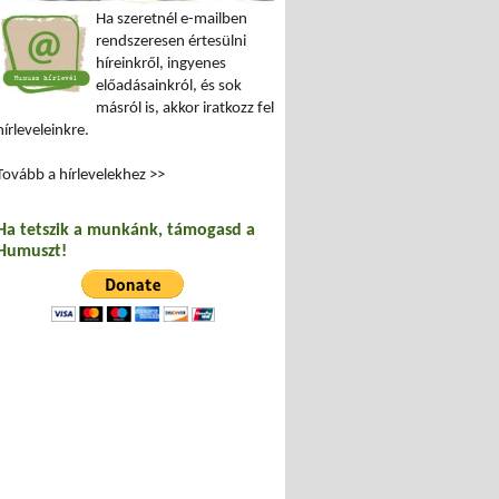
Ha szeretnél e-mailben
rendszeresen értesülni
híreinkről, ingyenes
előadásainkról, és sok
másról is, akkor iratkozz fel
hírleveleinkre.
Tovább a hírlevelekhez >>
Ha tetszik a munkánk, támogasd a
Humuszt!