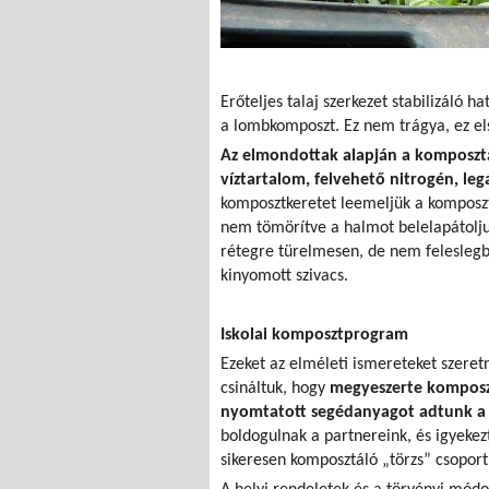
Erőteljes talaj szerkezet stabilizáló 
a lombkomposzt. Ez nem trágya, ez els
Az elmondottak alapján a komposztál
víztartalom, felvehető nitrogén, le
komposztkeretet leemeljük a komposzth
nem tömörítve a halmot belelapátolju
rétegre türelmesen, de nem feleslegb
kinyomott szivacs.
Iskolai komposztprogram
Ezeket az elméleti ismereteket szeret
csináltuk, hogy
megyeszerte komposzt
nyomtatott segédanyagot adtunk a 
boldogulnak a partnereink, és igyekez
sikeresen komposztáló „törzs” csopor