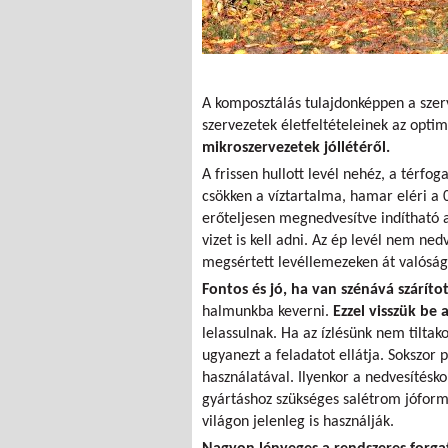
A komposztálás tulajdonképpen a szer
szervezetek életfeltételeinek az optim
mikroszervezetek jóllétéről.
A frissen hullott levél nehéz, a térfog
csökken a víztartalma, hamar eléri a 
erőteljesen megnedvesítve indítható a 
vizet is kell adni. Az ép levél nem nedv
megsértett levéllemezeken át valóságg
Fontos és jó, ha van szénává száríto
halmunkba keverni.
Ezzel visszük be 
lelassulnak. Ha az ízlésünk nem tilt
ugyanezt a feladatot ellátja. Sokszor 
használatával. Ilyenkor a nedvesítésko
gyártáshoz szükséges salétrom jóform
világon jelenleg is használják.