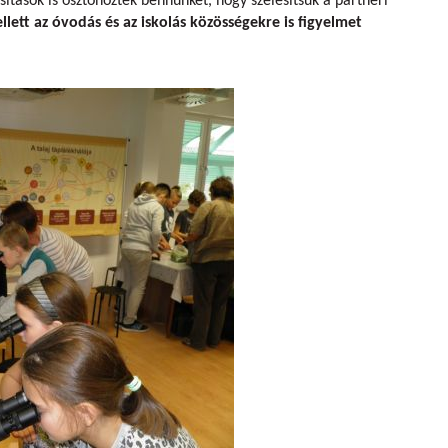
ítások is ösztönöztek bennünket, hogy szélesítsük a partneri
lett az óvodás és az iskolás közösségekre is figyelmet