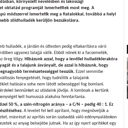
dásban, környezeti nevelésben és lakossági
et oktatási programját ismerhetitek most meg. A
pú módszerrel ismertetik meg a fiatalokkal, továbbá a helyi
esebb zöldhulladék kerüljön bezsákolásra.
mb hulladék, a járdán és úttesten pedig eltakarításra váró
erdőben ugyanez talajjá válik. Ebből nőnek ki a facsemeték,
az öreg tölgy.
Hibázunk azzal, hogy a levéllel hulladéklerakóra
agát és a talajunk ásványait, de azzal is hibázunk, hogy
 legnagyobb természetességgel tesszük.
Ezzel semmibe
áltozás fenyegetését, hogy tudniillik a talajaink
let hatására soha nem látott sebességgel fog bomlani.
 érdekel bennünket az utódaink jövője. A lombnak a kertünk
kenységét kell humusszá alakulva fenntartania.
el 50 %, a szén-nitrogén aránya – a C/N – pedig 40 : 1. Ez
észítéséhez.
A levelet fel kell aprítani, hogy megnöveljük a
letet, másrészt az aprítás során szabaddá váló edénynyalábokon
ezetek az anyag belsejébe jutnak. Ha az így nyert aprítékot egy