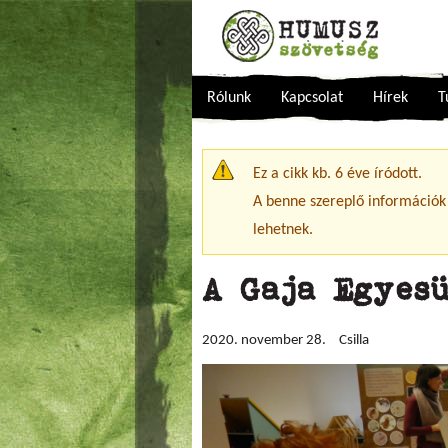
Rólunk
Kapcsolat
Hírek
T
Figyelmeztető üzenet
Ez a cikk kb. 6 éve íródott.
A benne szereplő információk
lehetnek.
A Gaja Egyes
2020. november 28.
Csilla