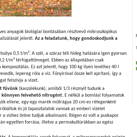
ves anyagok biológiai bontásában résztvevő mikroszkopikus
alizálását jelenti.
Az a feladatunk, hogy gondoskodjunk a
atsúlya 0,5 t/m³. A szél, a száraz téli hideg hatására igen gyorsan
0,2 t/m³ térfogattömeget. Ebben az állapotában csak
komposztálás. Ez azt jelenti, hogy 100 kg ilyen levélhez 40 l
esedik, lepereg róla a víz. Fűnyíróval össze kell aprítani, így a
al felszívja a vizet.
tt füvünk
(kaszálékunk), amiből 1/3 résznyit tudunk a
a könnyen felvehető nitrogént.
E nélkül a bomlási folyamatok
akozik ellene, egy-egy marék műtrágya 20 cm-es rétegenként
próbáltuk és jó tapasztalatok vannak az emberi vizelet
r a vízhez öntve tudjuk alkalmazni. Régen ez volt a puskapor
án egyetlen forrása, illetve a permakultúrákban az egész