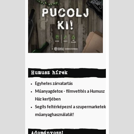
to PET
Humusz hírek
Egyhetes zárvatartás
Műanyagdetox - filmvetítés a Humusz
Ház kertjében
Segíts feltérképezni a szupermarketek
műanyaghasználatát!
Adományozz!