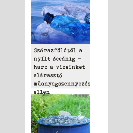
Szárazföldtől a
nyílt óceánig –
harc a vizeinket
elárasztó
műanyagszennyezés
ellen