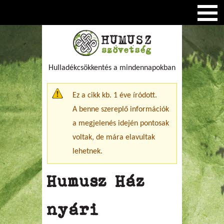
Hulladékcsökkentés a mindennapokban
Figyelmeztető üzenet
Ez a cikk kb. 1 éve íródott.
A benne szereplő információk
a megjelenés idején pontosak
voltak, de mára elavultak
lehetnek.
Humusz Ház
nyári