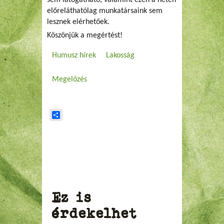
sem látogatható, valamint ezen a héten
előreláthatólag munkatársaink sem
lesznek elérhetőek.
Köszönjük a megértést!
Humusz hírek
Lakosság
Megelőzés
Share
Ez is
érdekelhet