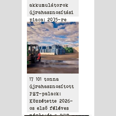
akkumulátorok
újrahasznosítási
piaca: 2035-re
elérheti a 31,95
milliárd dollárt
17 101 tonna
újrahasznosított
PET-palack:
Közzétette 2026-
os első féléves
mérlegét a PET