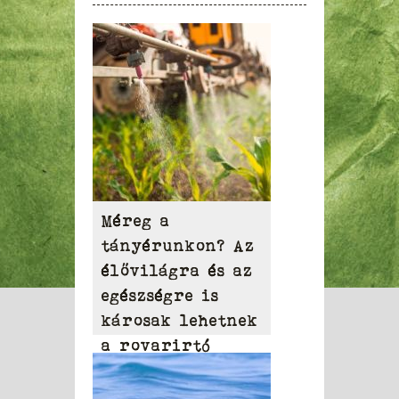
Méreg a
tányérunkon? Az
élővilágra és az
egészségre is
károsak lehetnek
a rovarirtó
szerek