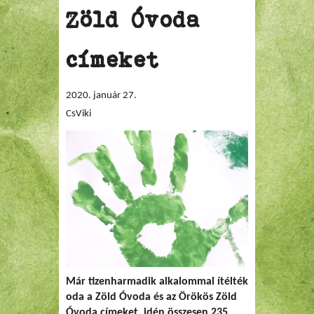
Zöld Óvoda
címeket
2020. január 27.
CsViki
Már tizenharmadik alkalommal ítélték
oda a Zöld Óvoda és az Örökös Zöld
Óvoda címeket, idén összesen 235