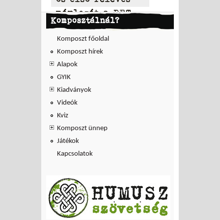
mérlegét a PET
Komposztálnál?
to PET
Komposzt főoldal
Komposzt hírek
Alapok
GYIK
Kiadványok
Videók
Kviz
Komposzt ünnep
Játékok
Kapcsolatok