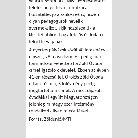
válásuk során. Az EMMI köznevelésért
felelős helyettes államtitkára
hozzátette: jó a szülőknek is, hiszen
olyan pedagógusok nevelik
gyermekeiket, akik hozzásegítik a
kicsiket ahhoz, hogy felelős és tudatos
felnőtté váljanak.
A nyertes pályázók közül 48 intézmény
először, 78 másodszor, 65 pedig már
harmadszor vehette át a Zöld Óvoda
címet igazoló oklevelet. Ebben az évben
41-en részesültek Örökös Zöld Óvoda
elismerésben, 3 intézmény pedig
megtartotta a címét. A most díjazott
óvodákkal együtt Magyarországon
jelenleg mintegy ezer intézmény
rendelkezik ilyen minősítéssel.
Forrás: Zöldunió/MTI