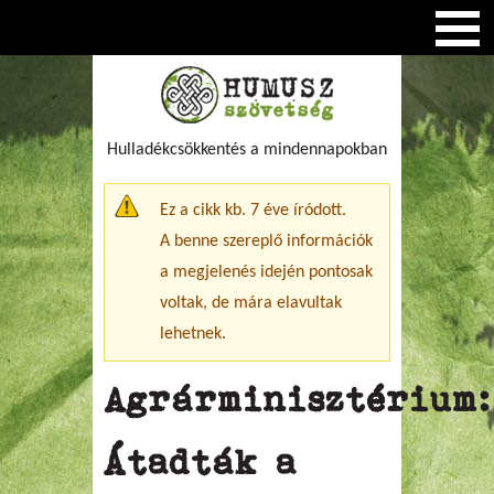
Hulladékcsökkentés a mindennapokban
Figyelmeztető üzenet
Ez a cikk kb. 7 éve íródott.
A benne szereplő információk
a megjelenés idején pontosak
voltak, de mára elavultak
lehetnek.
Agrárminisztérium:
Átadták a