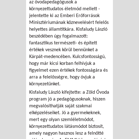
az óvodapedagógusok a
környezettudatos életmód mellett -
jelentette ki az Emberi Erőforrások
Minisztériumának köznevelésért felelős
helyettes államtitkára. Kisfaludy László
beszédében úgy fogalmazott:
fantasztikus természeti- és épített
értékek vesznek körül bennünket a
Kárpát-medencében. Kulcsfontosságú,
hogy már kicsi korban felhívjuk a
figyelmet ezen értékek fontosságára és
arra a felelősségre, hogy óvjuk a
környezetünket.
Kisfaludy László kifejtette: a Zöld Óvoda
program jó a pedagógusoknak, hiszen
megvalósíthatják saját szakmai
elképzeléseiket. Jó a gyermekeknek,
mert egy olyan szemléletmódot,
környezettudatos látásmódot biztosít,
amely nagyon hasznos lesz a felnőtté