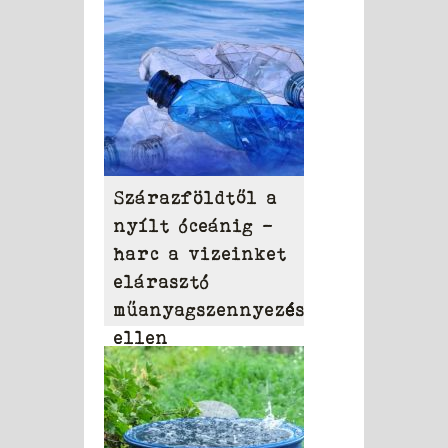
Szárazföldtől a
nyílt óceánig –
harc a vizeinket
elárasztó
műanyagszennyezés
ellen