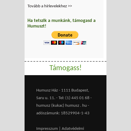
Tovább a hírlevelekhez >>
Ha tetszik a munkánk, támogasd a
Humuszt!
Támogass!
Humusz Ház - 1111 Budapest,
Saru u. 11. - Tel: (1) 445 01 68 -
humusz (kukac) humusz . hu -
adószámunk: 18529904-1-43
Impresszum
|
Adatvédelmi