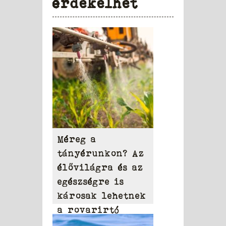
érdekelhet
Méreg a
tányérunkon? Az
élővilágra és az
egészségre is
károsak lehetnek
a rovarirtó
szerek