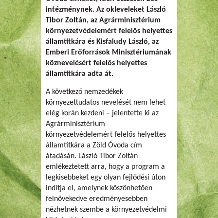
intézménynek. Az okleveleket László
Tibor Zoltán, az Agrárminisztérium
környezetvédelemért felelős helyettes
államtitkára és Kisfaludy László, az
Emberi Erőforrások Minisztériumának
köznevelésért felelős helyettes
államtitkára adta át.
A következő nemzedékek
környezettudatos nevelését nem lehet
elég korán kezdeni – jelentette ki az
Agrárminisztérium
környezetvédelemért felelős helyettes
államtitkára a Zöld Óvoda cím
átadásán. László Tibor Zoltán
emlékeztetett arra, hogy a program a
legkisebbeket egy olyan fejlődési úton
indítja el, amelynek köszönhetően
felnövekedve eredményesebben
nézhetnek szembe a környezetvédelmi