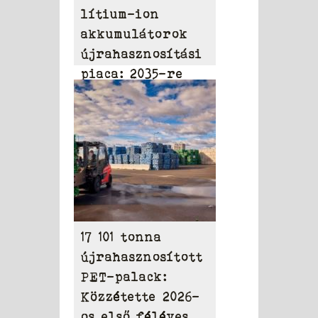
lítium-ion
akkumulátorok
újrahasznosítási
piaca: 2035-re
elérheti a 31,95
milliárd dollárt
17 101 tonna
újrahasznosított
PET-palack:
Közzétette 2026-
os első féléves