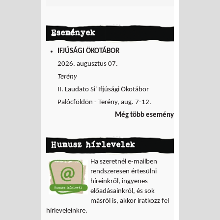
Események
IFJÚSÁGI ÖKOTÁBOR
2026. augusztus 07.
Terény
II. Laudato Si' Ifjúsági Ökotábor
Palócföldön - Terény, aug. 7-12.
Még több esemény
Humusz hírlevelek
Ha szeretnél e-mailben
rendszeresen értesülni
híreinkről, ingyenes
előadásainkról, és sok
másról is, akkor iratkozz fel
hírleveleinkre.