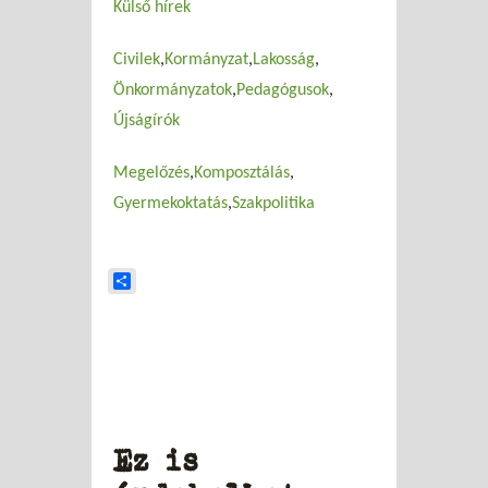
Külső hírek
Civilek
Kormányzat
Lakosság
Önkormányzatok
Pedagógusok
Újságírók
Megelőzés
Komposztálás
Gyermekoktatás
Szakpolitika
Share
Ez is