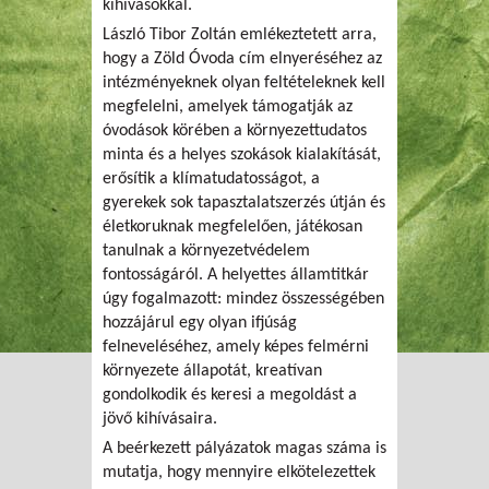
kihívásokkal.
László Tibor Zoltán emlékeztetett arra,
hogy a Zöld Óvoda cím elnyeréséhez az
intézményeknek olyan feltételeknek kell
megfelelni, amelyek támogatják az
óvodások körében a környezettudatos
minta és a helyes szokások kialakítását,
erősítik a klímatudatosságot, a
gyerekek sok tapasztalatszerzés útján és
életkoruknak megfelelően, játékosan
tanulnak a környezetvédelem
fontosságáról. A helyettes államtitkár
úgy fogalmazott: mindez összességében
hozzájárul egy olyan ifjúság
felneveléséhez, amely képes felmérni
környezete állapotát, kreatívan
gondolkodik és keresi a megoldást a
jövő kihívásaira.
A beérkezett pályázatok magas száma is
mutatja, hogy mennyire elkötelezettek