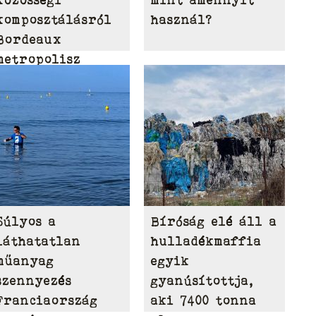
komposztálásról
használ?
Bordeaux
metropolisz
területén
Súlyos a
Bíróság elé áll a
láthatatlan
hulladékmaffia
műanyag
egyik
szennyezés
gyanúsítottja,
Franciaország
aki 7400 tonna