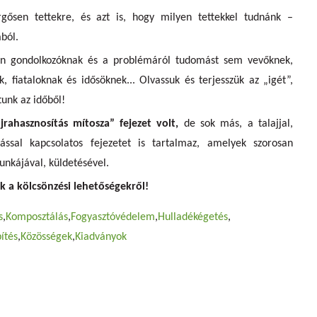
gősen tettekre, és azt is, hogy milyen tettekkel tudnánk –
ból.
en gondolkozóknak és a problémáról tudomást sem vevőknek,
 fiataloknak és idősöknek... Olvassuk és terjesszük az „igét”,
tunk az időből!
ahasznosítás mítosza” fejezet volt,
de sok más, a talajjal,
tással kapcsolatos fejezetet is tartalmaz, amelyek szorosan
nkájával, küldetésével.
k a kölcsönzési lehetőségekről!
s
Komposztálás
Fogyasztóvédelem
Hulladékégetés
ítés
Közösségek
Kiadványok