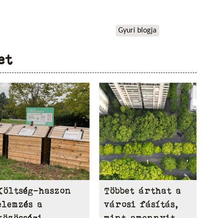
Gyuri blogja
et
Költség-haszon
Többet árthat a
elemzés a
városi fásítás,
közösségi
mint amennyit