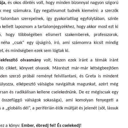
ája,
és okos döntés volt, hogy minden bizonnyal nagyon szigorú
k meg számukra. Egy negatívumot tudnék kiemelni: a szerzők
rtalomban szerepelnek, így gyakorlatilag egyfolytában, szinte
a kellett lapoznom a tartalomjegyzékhez, hogy akkor most ezt ki
ző, hogy többségében elismert szakemberek, professzorok,
– néha „csak” egy újságíró, író, ami számomra kicsit mindig
et, és minőségben ezek sem lógtak ki.
dekfeszítő olvasmány
volt, hiszen ezek iránt a témák iránt
ló cikket, könyvet olvasok. Másrészt már-már kétségbeejtően
den szerző próbál reményt felvillantani, és Greta is mindent
úlyozza, elképesztő válságba navigáltuk magunkat, azért még
rsan és radikálisan kellene cselekednünk. De ez mégiscsak egy
n összefüggő válságok sokasága), ami komolyan fenyegeti a
a „globális dél”, a periférián élők múltját és jelenét (sőt, lássuk
 ez a könyv:
Ember, ébredj fel! És cselekedj!