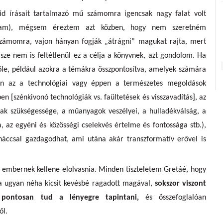
id írásait tartalmazó mű számomra igencsak nagy falat volt
tam), mégsem éreztem azt közben, hogy nem szeretném
 számomra, vajon hányan fogják „átrágni” magukat rajta, mert
rsze nem is feltétlenül ez a célja a könyvnek, azt gondolom. Ha
lőle, például azokra a témákra összpontosítva, amelyek számára
en az a technológiai vagy éppen a természetes megoldások
n [szénkivonó technológiák vs. faültetések és visszavadítás], az
nak szükségessége, a műanyagok veszélyei, a hulladékválság, a
, az egyéni és közösségi cselekvés értelme és fontossága stb.),
náccsal gazdagodhat, ami utána akár transzformatív erővel is
b embernek kellene elolvasnia. Minden tiszteletem Gretáé, hogy
usa ugyan néha kicsit kevésbé ragadott magával,
sokszor viszont
 pontosan tud a lényegre tapintani,
és összefoglalóan
ől.