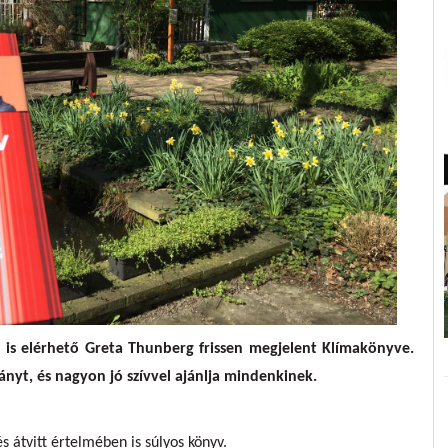
s elérhető Greta Thunberg frissen megjelent Klímakönyve.
ányt, és nagyon jó szívvel ajánlja mindenkinek.
 átvitt értelmében is súlyos könyv.