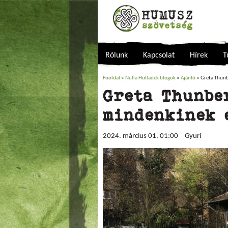
Rólunk
Kapcsolat
Hírek
T
Főoldal
»
Nulla Hulladék blogok
»
Ajánló
» Greta Thunb
Jelenlegi hely
Greta Thunbe
mindenkinek 
2024. március 01. 01:00
Gyuri