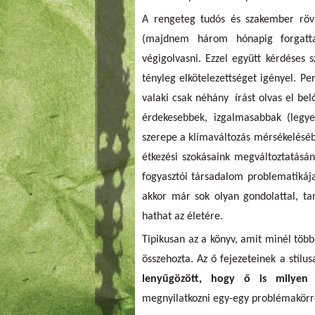
A rengeteg tudós és szakember röv
(majdnem három hónapig forgat
végigolvasni. Ezzel együtt kérdéses
tényleg elkötelezettséget igényel. Pe
valaki csak néhány írást olvas el be
érdekesebbek, izgalmasabbak (legy
szerepe a klímaváltozás mérsékelésébe
étkezési szokásaink megváltoztatásá
fogyasztói társadalom problematikája
akkor már sok olyan gondolattal, ta
hathat az életére.
Tipikusan az a könyv, amit minél töb
összehozta. Az ő fejezeteinek a stíl
lenyűgözött, hogy ő is milyen
megnyilatkozni egy-egy problémakörr