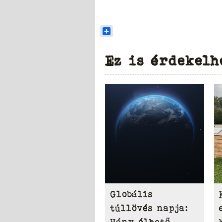
Share
Ez is érdekelh
Globális
túllövés napja:
Hány élhető