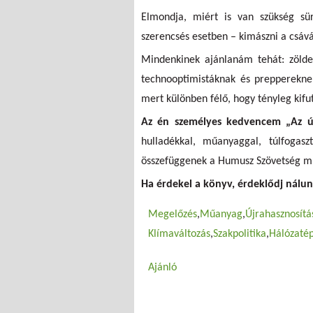
Elmondja, miért is van szükség sür
szerencsés esetben – kimászni a csává
Mindenkinek ajánlanám tehát: zöld
technooptimistáknak és preppereknek,
mert különben félő, hogy tényleg kifu
Az én személyes kedvencem „Az újr
hulladékkal, műanyaggal, túlfogasz
összefüggenek a Humusz Szövetség mu
Ha érdekel a könyv, érdeklődj nálun
Megelőzés
Műanyag
Újrahasznosítá
Klímaváltozás
Szakpolitika
Hálózatép
Ajánló