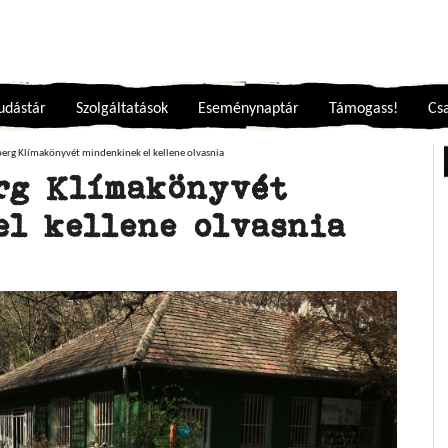
udástár
Szolgáltatások
Eseménynaptár
Támogass!
Csa
erg Klímakönyvét mindenkinek el kellene olvasnia
rg Klímakönyvét
el kellene olvasnia