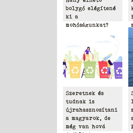
bolygó elégítené
ki a
mohóságunkat?
Szeretnek és
tudnak is
újrahasznosítani
a magyarok, de
még van hová