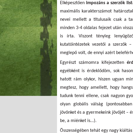
Elképesztően
impozáns a szerzők list
maximális karakterszámot határozta
nevei mellett a titulusaik csak a ta
minden 3-4 oldalas fejezet után vissz
is írta. Viszont tényleg lenyűgö
kutatóintézetek vezetői a szerzők 
meglepő volt, de ennyi azért beleférh
Egyrészt számomra kifejezetten
ér
egyébként is érdeklődöm, sok hason
hatott rám olykor, hiszen ugyan min
megtesz, hogy amellett, hogy hangs
tudunk tenni ellene, csak nagyon gyo
olyan globális válság (pontosabba
jövőnket és a gyermekeink jövőjét – és 
be, a miénket is...).
Összességében tehát egy nagy kiáltás