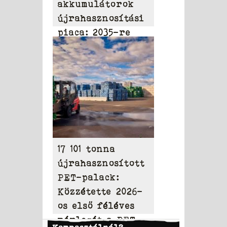
akkumulátorok
újrahasznosítási
piaca: 2035-re
elérheti a 31,95
milliárd dollárt
17 101 tonna
újrahasznosított
PET-palack:
Közzétette 2026-
os első féléves
mérlegét a PET