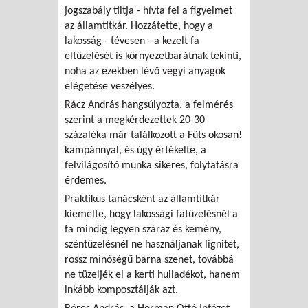
jogszabály tiltja - hívta fel a figyelmet
az államtitkár. Hozzátette, hogy a
lakosság - tévesen - a kezelt fa
eltüzelését is környezetbarátnak tekinti,
noha az ezekben lévő vegyi anyagok
elégetése veszélyes.
Rácz András hangsúlyozta, a felmérés
szerint a megkérdezettek 20-30
százaléka már találkozott a Fűts okosan!
kampánnyal, és úgy értékelte, a
felvilágosító munka sikeres, folytatásra
érdemes.
Praktikus tanácsként az államtitkár
kiemelte, hogy lakossági fatüzelésnél a
fa mindig legyen száraz és kemény,
széntüzelésnél ne használjanak lignitet,
rossz minőségű barna szenet, továbbá
ne tüzeljék el a kerti hulladékot, hanem
inkább komposztálják azt.