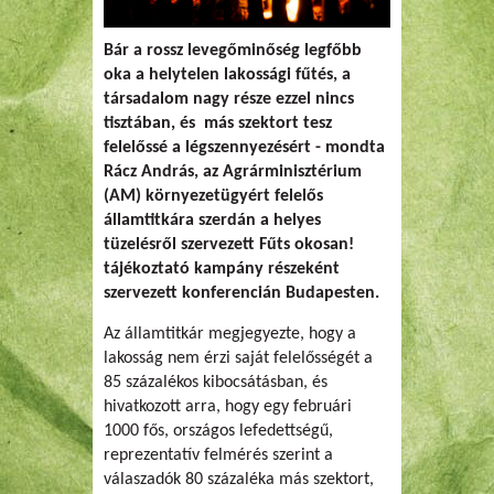
Bár a rossz levegőminőség legfőbb
oka a helytelen lakossági fűtés, a
társadalom nagy része ezzel nincs
tisztában, és más szektort tesz
felelőssé a légszennyezésért - mondta
Rácz András, az Agrárminisztérium
(AM) környezetügyért felelős
államtitkára szerdán a helyes
tüzelésről szervezett Fűts okosan!
tájékoztató kampány részeként
szervezett konferencián Budapesten.
Az államtitkár megjegyezte, hogy a
lakosság nem érzi saját felelősségét a
85 százalékos kibocsátásban, és
hivatkozott arra, hogy egy februári
1000 fős, országos lefedettségű,
reprezentatív felmérés szerint a
válaszadók 80 százaléka más szektort,