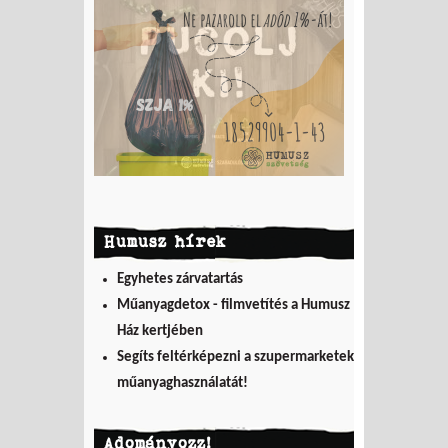
Humusz hírek
Egyhetes zárvatartás
Műanyagdetox - filmvetítés a Humusz
Ház kertjében
Segíts feltérképezni a szupermarketek
műanyaghasználatát!
Adományozz!