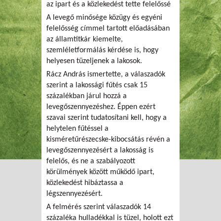
az ipart és a közlekedést tette felelőssé
A levegő minősége közügy és egyéni
felelősség címmel tartott előadásában
az államtitkár kiemelte,
szemléletformálás kérdése is, hogy
helyesen tüzeljenek a lakosok.
Rácz András ismertette, a válaszadók
szerint a lakossági fűtés csak 15
százalékban járul hozzá a
levegőszennyezéshez. Éppen ezért
szavai szerint tudatosítani kell, hogy a
helytelen fűtéssel a
kisméretűrészecske-kibocsátás révén a
levegőszennyezésért a lakosság is
felelős, és ne a szabályozott
körülmények között működő ipart,
közlekedést hibáztassa a
légszennyezésért.
A felmérés szerint válaszadók 14
százaléka hulladékkal is tüzel, holott ezt