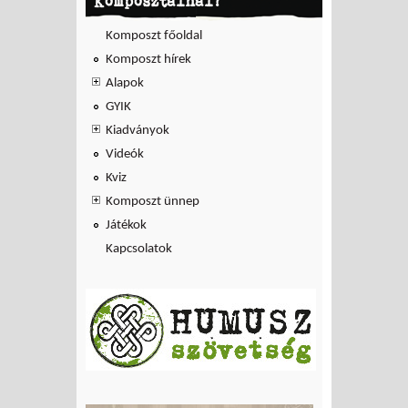
Komposztálnál?
to PET
Komposzt főoldal
Komposzt hírek
Alapok
GYIK
Kiadványok
Videók
Kviz
Komposzt ünnep
Játékok
Kapcsolatok