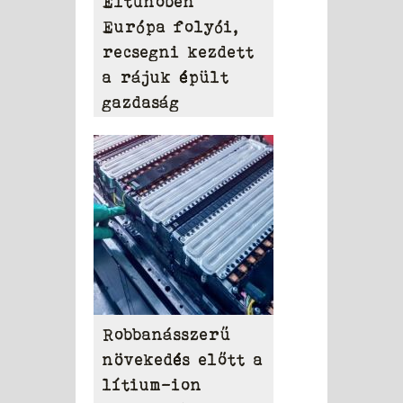
Eltűnőben
Európa folyói,
recsegni kezdett
a rájuk épült
gazdaság
Robbanásszerű
növekedés előtt a
lítium-ion