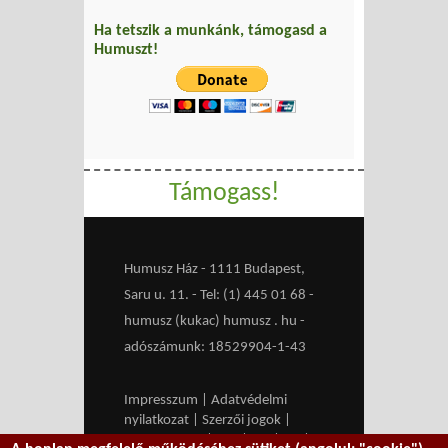
Ha tetszik a munkánk, támogasd a
Humuszt!
Támogass!
Humusz Ház - 1111 Budapest,
Saru u. 11. - Tel: (1) 445 01 68 -
humusz (kukac) humusz . hu -
adószámunk: 18529904-1-43
Impresszum
|
Adatvédelmi
nyilatkozat
|
Szerzői jogok
|
Médiaajánlat
|
RSS
|
HU
|
EN
|