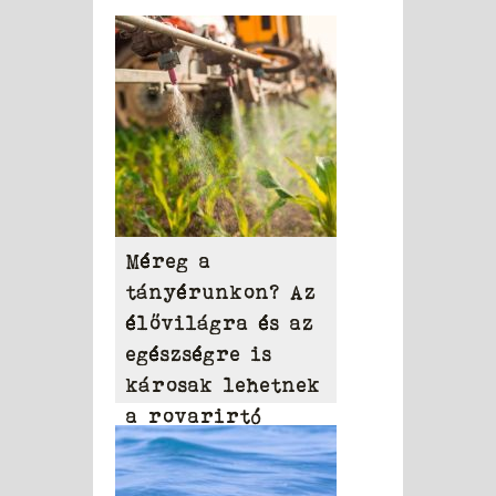
Méreg a
tányérunkon? Az
élővilágra és az
egészségre is
károsak lehetnek
a rovarirtó
szerek