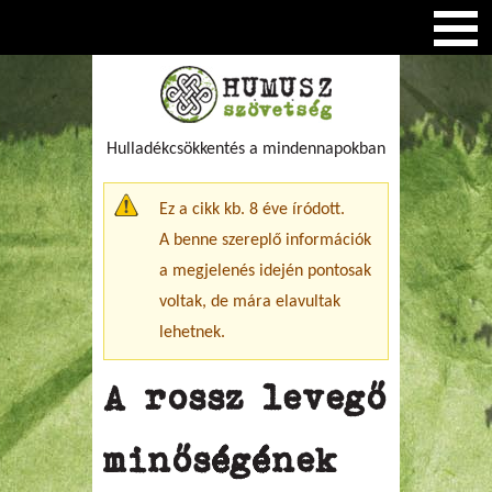
Hulladékcsökkentés a mindennapokban
Figyelmeztető üzenet
Ez a cikk kb. 8 éve íródott.
A benne szereplő információk
a megjelenés idején pontosak
voltak, de mára elavultak
lehetnek.
A rossz levegő
minőségének