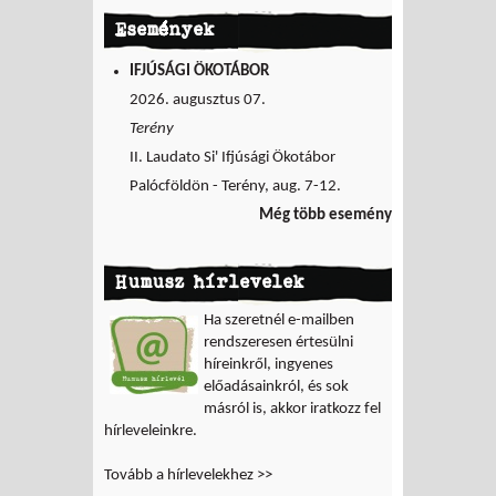
Események
IFJÚSÁGI ÖKOTÁBOR
2026. augusztus 07.
Terény
II. Laudato Si' Ifjúsági Ökotábor
Palócföldön - Terény, aug. 7-12.
Még több esemény
Humusz hírlevelek
Ha szeretnél e-mailben
rendszeresen értesülni
híreinkről, ingyenes
előadásainkról, és sok
másról is, akkor iratkozz fel
hírleveleinkre.
Tovább a hírlevelekhez >>