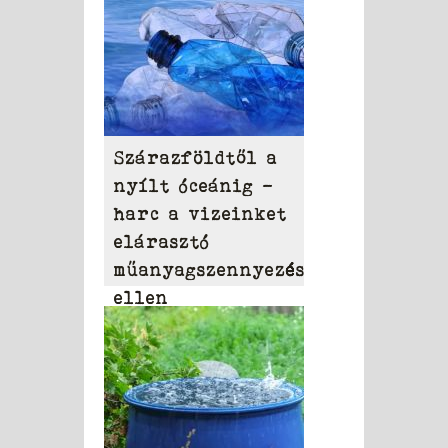
Szárazföldtől a
nyílt óceánig –
harc a vizeinket
elárasztó
műanyagszennyezés
ellen