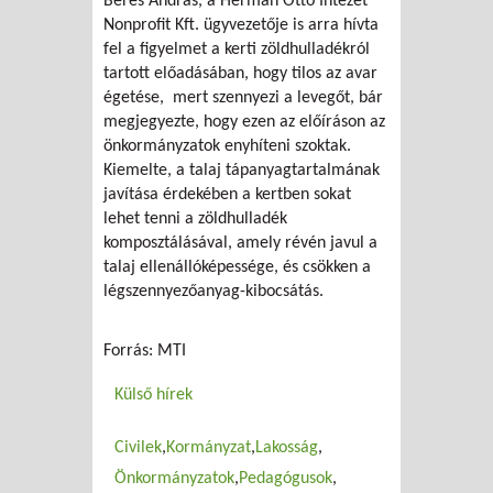
Béres András, a Herman Ottó Intézet
Nonprofit Kft. ügyvezetője is arra hívta
fel a figyelmet a kerti zöldhulladékról
tartott előadásában, hogy tilos az avar
égetése, mert szennyezi a levegőt, bár
megjegyezte, hogy ezen az előíráson az
önkormányzatok enyhíteni szoktak.
Kiemelte, a talaj tápanyagtartalmának
javítása érdekében a kertben sokat
lehet tenni a zöldhulladék
komposztálásával, amely révén javul a
talaj ellenállóképessége, és csökken a
légszennyezőanyag-kibocsátás.
Forrás: MTI
Külső hírek
Civilek
Kormányzat
Lakosság
Önkormányzatok
Pedagógusok