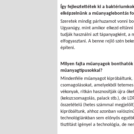
Így fejlesztettétek ki a baktériumk
elképzelnünk a műanyaglebontás f
Szeretek mindig párhuzamot vonni bo
Ugyanúgy, mint amikor elkezd eltűnni 
tudják használni azt tápanyagként, a
elfogyasztani. A benne rejlő szén bek
építeni.
Milyen fajta műanyagok bonthatók le
műanyagtípusokkal?
Mindenféle műanyagot kipróbáltunk, a
csomagolásokat, amelyekből tetemes m
vékonyak, ritkán hasznosítják újra ők
(kekszcsomagolás, palack stb.), de LD
összetételű (hetes számmal megjelölt
kipróbáltunk, ahhoz azonban valószínű
technológiánkban sem előnyös egyébk
tisztítást igényel a technológia, de 