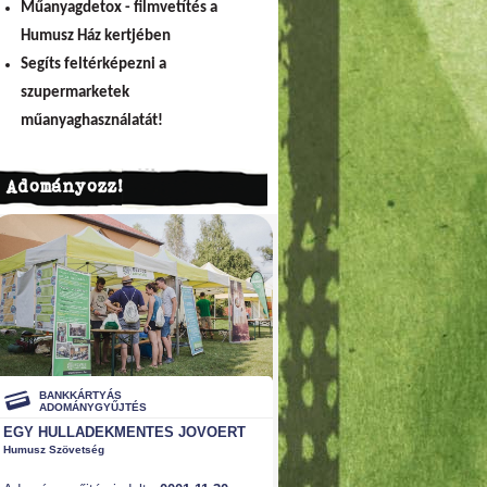
Műanyagdetox - filmvetítés a
Humusz Ház kertjében
Segíts feltérképezni a
szupermarketek
műanyaghasználatát!
Adományozz!