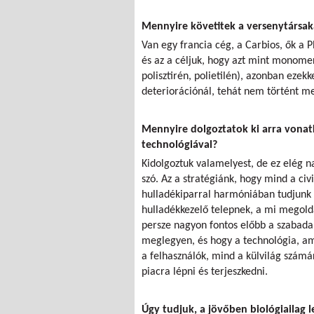
Mennyire követitek a versenytársaka
Van egy francia cég, a Carbios, ők a P
és az a céljuk, hogy azt mint monomer
polisztirén, polietilén), azonban ezek
deteriorációnál, tehát nem történt m
Mennyire dolgoztatok ki arra vonatk
technológiával?
Kidolgoztuk valamelyest, de ez elég n
szó. Az a stratégiánk, hogy mind a ci
hulladékiparral harmóniában tudjunk
hulladékkezelő telepnek, a mi megol
persze nagyon fontos előbb a szabad
meglegyen, és hogy a technológia, am
a felhasználók, mind a külvilág számá
piacra lépni és terjeszkedni.
Úgy tudjuk, a jövőben biológiailag 