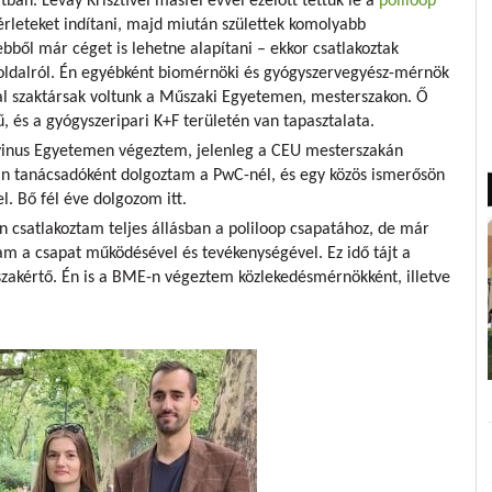
an. Lévay Krisztivel másfél évvel ezelőtt tettük le a
poliloop
sérleteket indítani, majd miután születtek komolyabb
ből már céget is lehetne alapítani – ekkor csatlakoztak
oldalról. Én egyébként biomérnöki és gyógyszervegyész-mérnök
al szaktársak voltunk a Műszaki Egyetemen, mesterszakon. Ő
 és a gyógyszeripari K+F területén van tapasztalata.
vinus Egyetemen végeztem, jelenleg a CEU mesterszakán
an tanácsadóként dolgoztam a PwC-nél, és egy közös ismerősön
l. Bő fél éve dolgozom itt.
csatlakoztam teljes állásban a poliloop csapatához, de már
tam a csapat működésével és tevékenységével. Ez idő tájt a
szakértő. Én is a BME-n végeztem közlekedésmérnökként, illetve