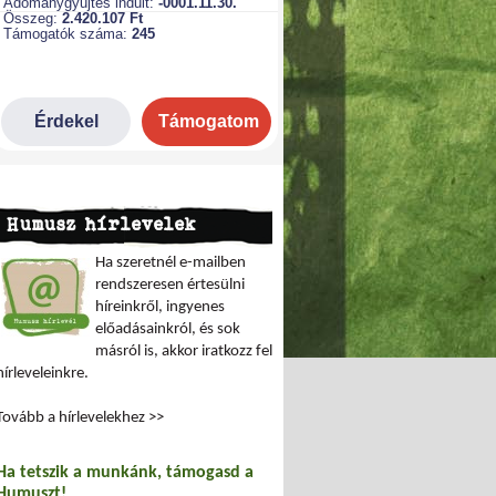
Humusz hírlevelek
Ha szeretnél e-mailben
rendszeresen értesülni
híreinkről, ingyenes
előadásainkról, és sok
másról is, akkor iratkozz fel
hírleveleinkre.
Tovább a hírlevelekhez >>
Ha tetszik a munkánk, támogasd a
Humuszt!