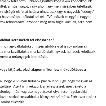
retnénk létrehozni, inkább együttműködéseken gondolkodunk
tötték a műanyagot, vagy ahol nagy mennyiségben keletkezik.
nnyiségének felső határa nincs, csak egyre nagyobb “edényt”
k hasznosítani, például székek, PVC-csövek és egyéb, nagyon
zok lebontásával azonban még nem foglalkoztunk, arra nem
odókat keresnétek fel elsősorban?
mind nagyvállalatokat, hiszen utóbbiaknál is sok műanyag
a munkavállalók a munkaidő alatt, így sok hulladék keletkezik.
ítenénk a műanyagok lebontását.
 Hogy látjátok, piaci alapon mikor lesz működőképes a
uk, hogy 2023-ban tudnánk piacra lépni úgy, hogy megvan az
teltünk. Azért is igyekszünk a fejlesztéssel, mert égető a
a jelenlegi műanyag csomagolásokat olyan csomagolásokkal
 távon sokkal rosszabbak a környezet számára. Ezért szeretnénk
 amint elkészült.