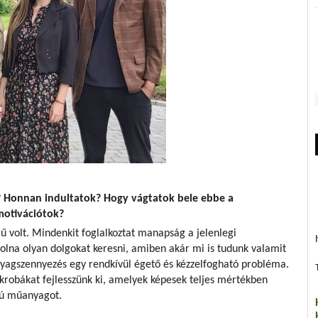
? Honnan indultatok? Hogy vágtatok bele ebbe a
motivációtok?
ű volt. Mindenkit foglalkoztat manapság a jelenlegi
volna olyan dolgokat keresni, amiben akár mi is tudunk valamit
anyagszennyezés egy rendkívül égető és kézzelfogható probléma.
ikrobákat fejlesszünk ki, amelyek képesek teljes mértékben
apú műanyagot.