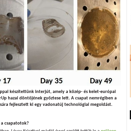
ppal készítettünk interjút, amely a közép- és kelet-európai
rUp hazai döntőjének győztese lett. A csapat nemrégiben a
ra fejlesztett ki egy vadonatúj technológiai megoldást.
l a csapatotok?