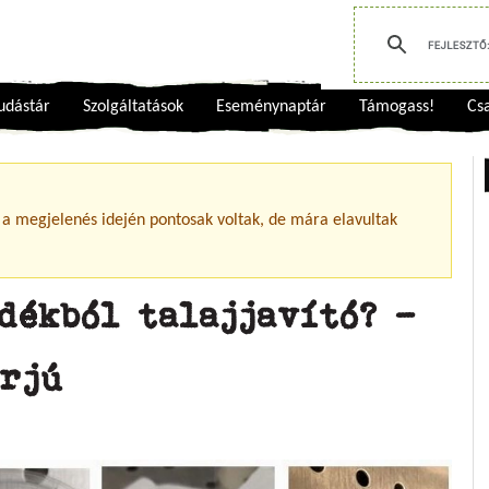
udástár
Szolgáltatások
Eseménynaptár
Támogass!
Csa
 a megjelenés idején pontosak voltak, de mára elavultak
dékból talajjavító? –
erjú