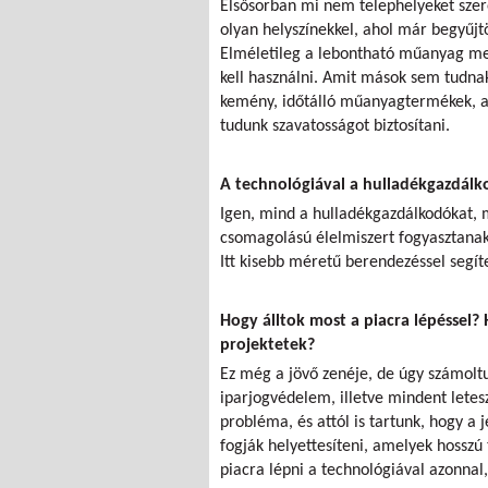
Elsősorban mi nem telephelyeket sze
olyan helyszínekkel, ahol már begyűj
Elméletileg a lebontható műanyag me
kell használni. Amit mások sem tudna
kemény, időtálló műanyagtermékek, a
tudunk szavatosságot biztosítani.
A technológiával a hulladékgazdálk
Igen, mind a hulladékgazdálkodókat, 
csomagolású élelmiszert fogyasztanak 
Itt kisebb méretű berendezéssel seg
Hogy álltok most a piacra lépéssel?
projektetek?
Ez még a jövő zenéje, de úgy számolt
iparjogvédelem, illetve mindent letesz
probléma, és attól is tartunk, hogy 
fogják helyettesíteni, amelyek hosszú
piacra lépni a technológiával azonnal,