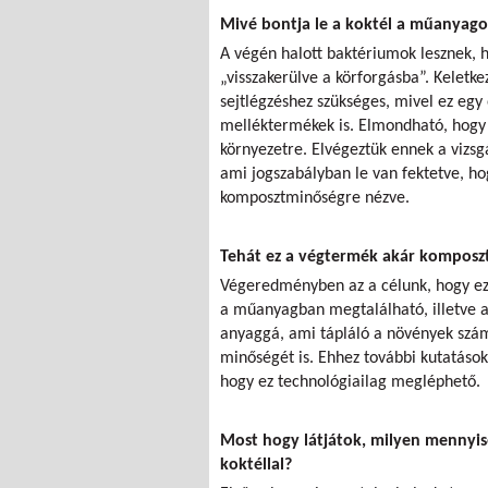
Mivé bontja le a koktél a műanyago
A végén halott baktériumok lesznek, h
„visszakerülve a körforgásba”. Keletk
sejtlégzéshez szükséges, mivel ez eg
melléktermékek is. Elmondható, hogy
környezetre. Elvégeztük ennek a vizsg
ami jogszabályban le van fektetve, hog
komposztminőségre nézve.
Tehát ez a végtermék akár komposztá
Végeredményben az a célunk, hogy ez 
a műanyagban megtalálható, illetve a
anyaggá, ami tápláló a növények számár
minőségét is. Ehhez további kutatáso
hogy ez technológiailag megléphető.
Most hogy látjátok, milyen mennyis
koktéllal?