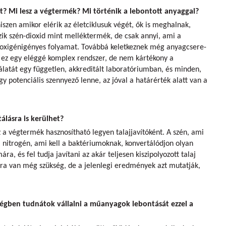
t? Mi lesz a végtermék? Mi történik a lebontott anyaggal?
iszen amikor elérik az életciklusuk végét, ők is meghalnak,
ezik szén-dioxid mint melléktermék, de csak annyi, ami a
y oxigénigényes folyamat. Továbbá keletkeznek még anyagcsere-
 ez egy eléggé komplex rendszer, de nem kártékony a
álatát egy független, akkreditált laboratóriumban, és minden,
y potenciális szennyező lenne, az jóval a határérték alatt van a
lásra is kerülhet?
a végtermék hasznosítható legyen talajjavítóként. A szén, ami
 nitrogén, ami kell a baktériumoknak, konvertálódjon olyan
a, és fel tudja javítani az akár teljesen kiszipolyozott talaj
kra van még szükség, de a jelenlegi eredmények azt mutatják,
égben tudnátok vállalni a műanyagok lebontását ezzel a