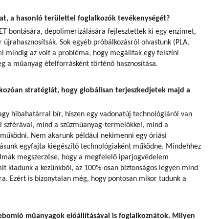
t, a hasonló területtel foglalkozók tevékenységét?
ET bontására, depolimerizálására fejlesztettek ki egy enzimet,
 újrahasznosítsák. Sok egyéb próbálkozásról olvastunk (PLA,
kel mindig az volt a probléma, hogy megálltak egy felszíni
eg a műanyag ételforrásként történő hasznosítása.
ozóan stratégiát, hogy globálisan terjeszkedjetek majd a
agy hibahatárral bír, hiszen egy vadonatúj technológiáról van
vil szférával, mind a szűzműanyag-termelőkkel, mind a
 működni. Nem akarunk például nekimenni egy óriási
dásunk egyfajta kiegészítő technológiaként működne. Mindehhez
almak megszerzése, hogy a megfelelő iparjogvédelem
it kiadunk a kezünkből, az 100%-osan biztonságos legyen mind
ra. Ezért is bizonytalan még, hogy pontosan mikor tudunk a
lebomló műanyagok előállításával is foglalkoznátok. Milyen