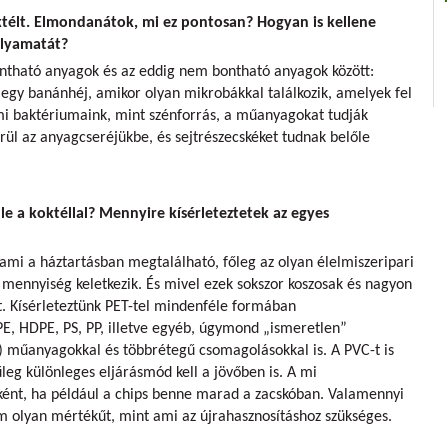
oktélt. Elmondanátok, mi ez pontosan? Hogyan is kellene
olyamatát?
ntható anyagok és az eddig nem bontható anyagok között:
egy banánhéj, amikor olyan mikrobákkal találkozik, amelyek fel
 mi baktériumaink, mint szénforrás, a műanyagokat tudják
erül az anyagcseréjükbe, és sejtrészecskéket tudnak belőle
 a koktéllal? Mennyire kísérleteztetek az egyes
mi a háztartásban megtalálható, főleg az olyan élelmiszeripari
ennyiség keletkezik. És mivel ezek sokszor koszosak és nagyon
et. Kísérleteztünk PET-tel mindenféle formában
PE, HDPE, PS, PP, illetve egyéb, úgymond „ismeretlen”
) műanyagokkal és többrétegű csomagolásokkal is. A PVC-t is
leg különleges eljárásmód kell a jövőben is. A mi
ént, ha például a chips benne marad a zacskóban. Valamennyi
nem olyan mértékűt, mint ami az újrahasznosításhoz szükséges.