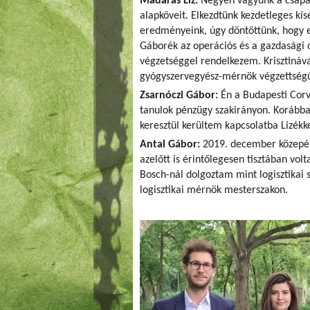
Madaras Liz:
Négyen vagyunk a csapatb
alapköveit. Elkezdtünk kezdetleges kí
eredményeink, úgy döntöttünk, hogy eb
Gáborék az operációs és a gazdasági 
végzetséggel rendelkezem. Krisztináv
gyógyszervegyész-mérnök végzettségű,
Zsarnóczi Gábor:
Én a Budapesti Cor
tanulok pénzügy szakirányon. Korább
keresztül kerültem kapcsolatba Lizékke
Antal Gábor:
2019. december közepén 
azelőtt is érintőlegesen tisztában vol
Bosch-nál dolgoztam mint logisztikai 
logisztikai mérnök mesterszakon.