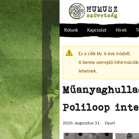
Rólunk
Kapcsolat
Hírek
T
Figyelmeztető üzenet
Ez a cikk kb. 6 éve íródott.
A benne szereplő információk
lehetnek.
Műanyaghulla
Poliloop int
2020. augusztus 31.
Gyuri