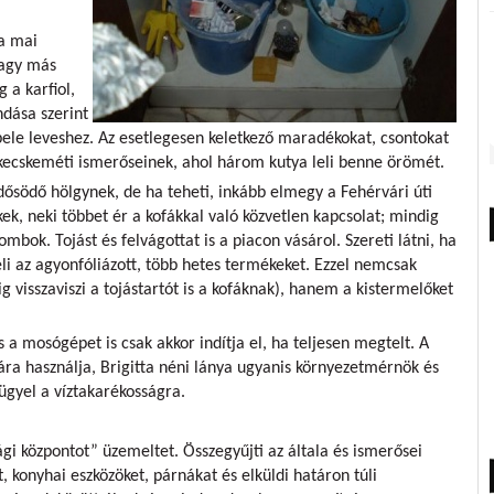
 a mai
vagy más
 a karfiol,
ndása szerint
bele leveshez. Az esetlegesen keletkező maradékokat, csontokat
l kecskeméti ismerőseinek, ahol három kutya leli benne örömét.
idősödő hölgynek, de ha teheti, inkább elmegy a Fehérvári úti
k, neki többet ér a kofákkal való közvetlen kapcsolat; mindig
combok. Tojást és felvágottat is a piacon vásárol. Szereti látni, ha
eli az agyonfóliázott, több hetes termékeket. Ezzel nemcsak
visszaviszi a tojástartót is a kofáknak), hanem a kistermelőket
a mosógépet is csak akkor indítja el, ha teljesen megtelt. A
ra használja, Brigitta néni lánya ugyanis környezetmérnök és
ügyel a víztakarékosságra.
ági központot” üzemeltet. Összegyűjti az általa és ismerősei
t, konyhai eszközöket, párnákat és elküldi határon túli