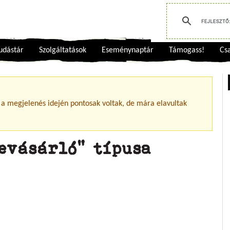
udástár
Szolgáltatások
Eseménynaptár
Támogass!
Csa
 a megjelenés idején pontosak voltak, de mára elavultak
evásárló” típusa