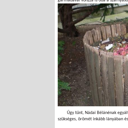
garmadával vonzza is oda a szárnyaso
Úgy tűnt, Nádai Bélánénak egyált
szükséges, örömét inkább lányában és 