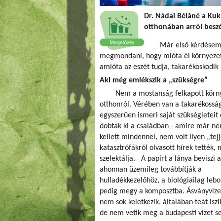
Dr. Nádai Béláné a Kuk
otthonában arról beszé
Már első kérdésem 
megmondani, hogy mióta él környezettu
amióta az eszét tudja, takarékoskodik
Aki még emlékszik a „szükségre”
Nem a mostanság felkapott környe
otthonról. Vérében van a takarékoss
egyszerűen ismeri saját szükségleteit
dobtak ki a családban - amire már nem 
kellett mindennel, nem volt ilyen „te
katasztrófákról olvasott hírek tették
szelektálja.
A papírt a lánya beviszi a
ahonnan üzemileg továbbítják a
hulladékkezelőhöz, a biológiailag le
pedig megy a komposztba. Ásványvize
nem sok keletkezik, általában teát iszi
de nem vetik meg a budapesti vizet s