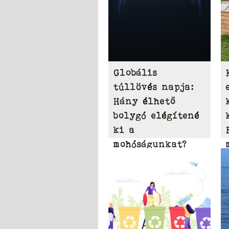
Globális
túllövés napja:
Hány élhető
bolygó elégítené
ki a
mohóságunkat?