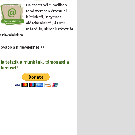
Ha szeretnél e-mailben
rendszeresen értesülni
híreinkről, ingyenes
előadásainkról, és sok
másról is, akkor iratkozz fel
hírleveleinkre.
Tovább a hírlevelekhez >>
Ha tetszik a munkánk, támogasd a
Humuszt!