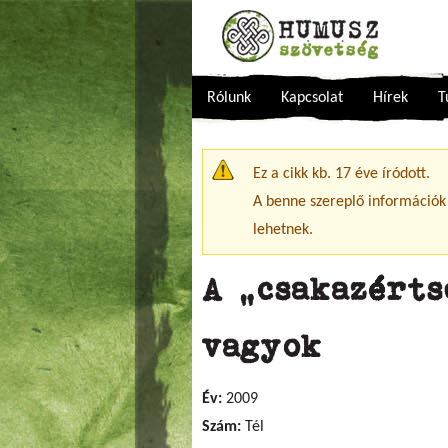
Rólunk
Kapcsolat
Hírek
T
Figyelmeztető üzenet
Ez a cikk kb. 17 éve íródott.
A benne szereplő információk
lehetnek.
A „csakazérts
vagyok
Év:
2009
Szám:
Tél