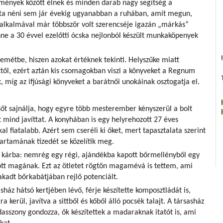
lmények között élnek és minden darab nagy segítség a
tta néni sem jár évekig ugyanabban a ruhában, amit megun,
ék alkalmával már többször volt szerencséje igazán „márkás”
nne a 30 évvel ezelőtti ócska nejlonból készült munkaköpenyek
métbe, hiszen azokat értéknek tekinti. Helyszűke miatt
ől, ezért aztán kis csomagokban viszi a könyveket a Regnum
míg az ifjúsági könyveket a barátnői unokáinak osztogatja el.
 sőt sajnálja, hogy egyre több mesterember kényszerül a bolt
őt mind javíttat. A konyhában is egy helyrehozott 27 éves
l fiatalabb. Azért sem cseréli ki őket, mert tapasztalata szerint
artamának tizedét se közelítik meg.
 kárba: nemrég egy régi, ajándékba kapott bőrmellényből egy
atott magának. Ezt az ötletet rögtön magamévá is tettem, ami
kadt bőrkabátjában rejlő potenciált.
ház hátsó kertjében lévő, férje készítette komposztládát is,
 kerül, javítva a sittből és kőből álló pocsék talajt. A társasház
asszony gondozza, ők készítettek a madaraknak itatót is, ami