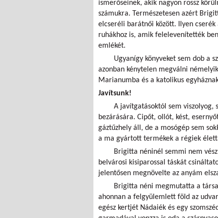
ismerőseinek, akik nagyon rossz körü
számukra. Természetesen azért Brigi
elcseréli barátnői között. Ilyen cser
ruhákhoz is, amik felelevenítették be
emlékét.
Ugyanígy könyveket sem dob a sze
azonban kénytelen megválni némelyikt
Marianumba és a katolikus egyháznak, 
Javítsunk!
A javítgatásoktól sem viszolyog,
bezárására. Cipőt, ollót, kést, eserny
gáztűzhely áll, de a mosógép sem sokka
a ma gyártott termékek a régiek élett
Brigitta néninél semmi nem vész
belvárosi kisiparossal táskát csinált
jelentősen megnövelte az anyám elsza
Brigitta néni megmutatta a társas
ahonnan a felgyülemlett föld az udvarra
egész kertjét Nádaiék és egy szomszéd