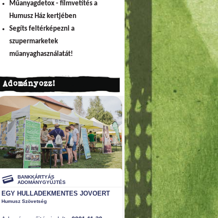
Műanyagdetox - filmvetítés a
Humusz Ház kertjében
Segíts feltérképezni a
szupermarketek
műanyaghasználatát!
Adományozz!