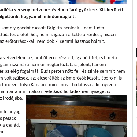
adiéta verseny hetvenes éveiben járó győztese. XII. kerületi
lgettünk, hogyan éli mindennapjait.
komoly gondot okozott Brigitta néninek – nem tudta
datos életet. Sőt, nem is igazán értette a kérdést, hiszen
 az erőforrásokkal, nem dob ki semmi hasznos holmit.
zetvédelem az, ami őt erre készteti, így nőtt fel, ezt hozta
ág, ami számára nem önmegtartóztatást jelent, hanem
 és az elég fogalmát. Budapesten nőtt fel, és szinte semmit nem
volt szükség, azt elcserélték az ismerősök között. Spórolni is
jjel-mézzel folyó Kánaán” mint most. Tudatossá a környezeti
, ma már a minimálisan keletkező hulladékmennyiséget is
z irodájába,
bomló anyag
s palack
k a család,
em.