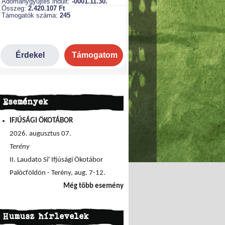
Események
IFJÚSÁGI ÖKOTÁBOR
2026. augusztus 07.
Terény
II. Laudato Si' Ifjúsági Ökotábor
Palócföldön - Terény, aug. 7-12.
Még több esemény
Humusz hírlevelek