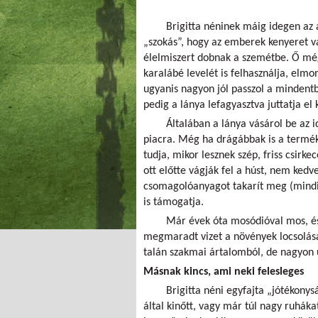
Brigitta néninek máig idegen az
„szokás”, hogy az emberek kenyeret 
élelmiszert dobnak a szemétbe. Ő még
karalábé levelét is felhasználja, elmo
ugyanis nagyon jól passzol a mindent
pedig a lánya lefagyasztva juttatja e
Általában a lánya vásárol be az 
piacra. Még ha drágábbak is a terméke
tudja, mikor lesznek szép, friss csirke
ott előtte vágják fel a húst, nem kedv
csomagolóanyagot takarít meg (mindig 
is támogatja.
Már évek óta mosódióval mos, és 
megmaradt vizet a növények locsolásá
talán szakmai ártalomból, de nagyon 
Másnak kincs, ami neki felesleges
Brigitta néni egyfajta „jótékonys
által kinőtt, vagy már túl nagy ruháka