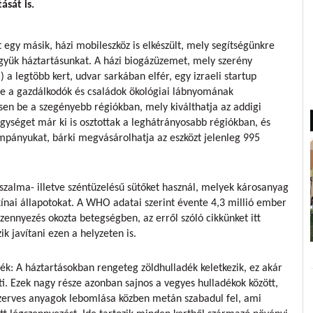
ását is.
 egy másik, házi mobileszköz is elkészült, mely segítségünkre
gyük háztartásunkat. A házi biogázüzemet, mely szerény
 legtöbb kert, udvar sarkában elfér, egy izraeli startup
ítse a gazdálkodók és családok ökológiai lábnyomának
ssen be a szegényebb régiókban, mely kiválthatja az addigi
egységet már ki is osztottak a leghátrányosabb régiókban, és
mpányukat, bárki megvásárolhatja az eszközt jelenleg 995
szalma- illetve széntüzelésű sütőket használ, melyek károsanyag
 kínai állapotokat. A WHO adatai szerint évente 4,3 millió ember
zennyezés okozta betegségben, az erről szóló cikkünket itt
k javítani ezen a helyzeten is.
dék: A háztartásokban rengeteg zöldhulladék keletkezik, ez akár
ti. Ezek nagy része azonban sajnos a vegyes hulladékok között,
 szerves anyagok lebomlása közben metán szabadul fel, ami