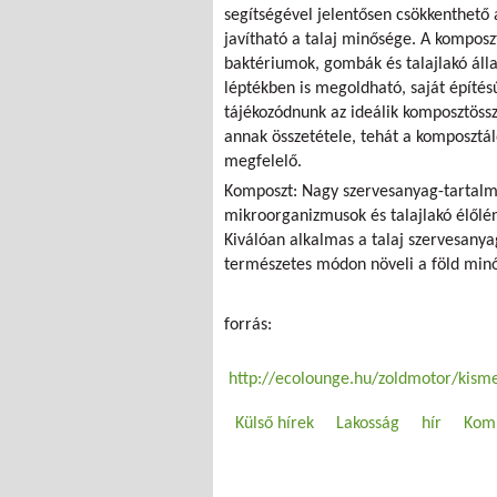
segítségével jelentősen csökkenthető 
javítható a talaj minősége. A komposz
baktériumok, gombák és talajlakó álla
léptékben is megoldható, saját építés
tájékozódnunk az ideálik komposztössz
annak összetétele, tehát a komposztál
megfelelő.
Komposzt: Nagy szervesanyag-tartalmú
mikroorganizmusok és talajlakó élőlé
Kiválóan alkalmas a talaj szervesany
természetes módon növeli a föld min
forrás:
http://ecolounge.hu/zoldmotor/kism
Külső hírek
Lakosság
hír
Komp