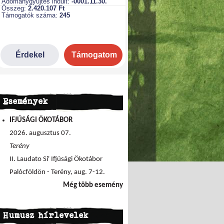
Események
IFJÚSÁGI ÖKOTÁBOR
2026. augusztus 07.
Terény
II. Laudato Si' Ifjúsági Ökotábor
Palócföldön - Terény, aug. 7-12.
Még több esemény
Humusz hírlevelek