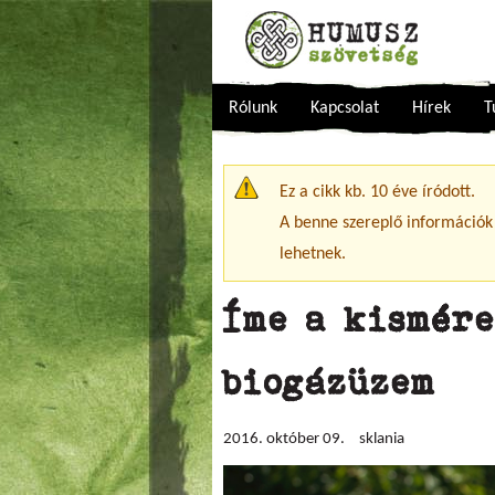
Rólunk
Kapcsolat
Hírek
T
Figyelmeztető üzenet
Ez a cikk kb. 10 éve íródott.
A benne szereplő információk
lehetnek.
Íme a kismér
biogázüzem
2016. október 09.
sklania