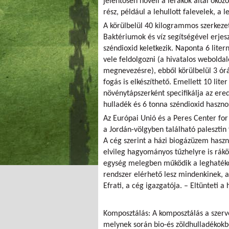
jelentősen növeli a lerakók által okoz
rész, például a lehullott falevelek, a l
A körülbelül 40 kilogrammos szerkeze
Baktériumok és víz segítségével erje
széndioxid keletkezik. Naponta 6 lite
vele feldolgozni (a hivatalos webolda
megnevezésre), ebből körülbelül 3 ór
fogás is elkészíthető. Emellett 10 lite
növénytápszerként specifikálja az ere
hulladék és 6 tonna széndioxid haszno
Az Európai Unió és a Peres Center for
a Jordán-völgyben található palesztin
A cég szerint a házi biogázüzem haszn
elvileg hagyományos tűzhelyre is ráköt
egység melegben működik a leghatékon
rendszer elérhető lesz mindenkinek, 
Efrati, a cég igazgatója. – Eltünteti a 
Komposztálás: A komposztálás a szerv
melynek során bio-és zöldhulladékokb