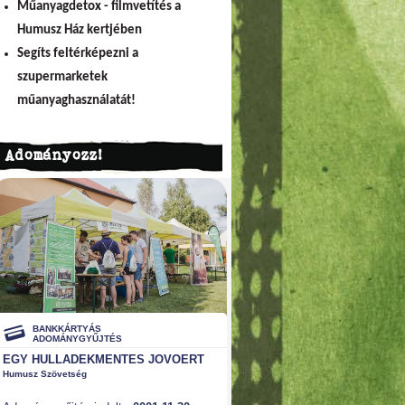
Műanyagdetox - filmvetítés a
Humusz Ház kertjében
Segíts feltérképezni a
szupermarketek
műanyaghasználatát!
Adományozz!