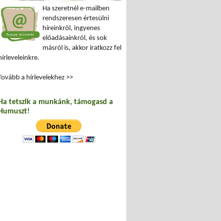
Ha szeretnél e-mailben
rendszeresen értesülni
híreinkről, ingyenes
előadásainkról, és sok
másról is, akkor iratkozz fel
hírleveleinkre.
Tovább a hírlevelekhez >>
Ha tetszik a munkánk, támogasd a
Humuszt!