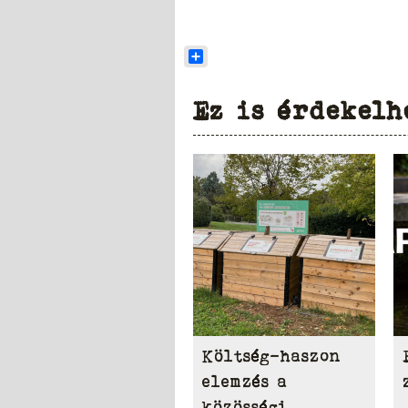
Share
Ez is érdekelh
Költség-haszon
elemzés a
közösségi