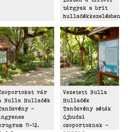
tárgyak a brit
hulladékkezelésben
Csoportokat vár
Vezetett Nulla
a Nulla Hulladék
Hulladék
Tanösvény –
Tanösvény séták
ingyenes
újbudai
program 11-12.
csoportoknak –