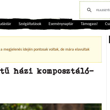
udástár
Szolgáltatások
Eseménynaptár
Támogass!
Csa
 a megjelenés idején pontosak voltak, de mára elavultak
etű házi komposztáló-