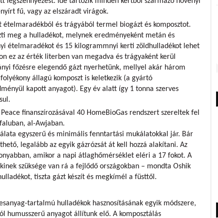
ott légszennyezést. Ide tartozik minden kertből származó növényi
enyírt fű, vagy az elszáradt virágok.
t ételmaradékból és trágyából termel biogázt és komposztot.
szti meg a hulladékot, melynek eredményeként metán és
rnyi ételmaradékot és 15 kilogrammnyi kerti zöldhulladékot lehet
lon ez az érték literben van megadva és trágyaként kerül
ányi főzésre elegendő gázt nyerhetünk, mellyel akár három
r folyékony állagú komposzt is keletkezik (a gyártó
dményül kapott anyagot). Egy év alatt így 1 tonna szerves
sul.
 Peace finanszírozásával 40 HomeBioGas rendszert szereltek fel
 faluban, al-Awjaban.
álata egyszerű és minimális fenntartási mukálatokkal jár. Bár
hető, legalább az egyik gázrózsát át kell hozzá alakítani. Az
yabban, amikor a napi átlaghőmérséklet eléri a 17 fokot. A
akinek szüksége van rá a fejlődő országokban – mondta Oshik
hulladékot, tiszta gázt készít és megkímél a füsttől.
esanyag-tartalmú hulladékok hasznosításának egyik módszere,
ól humusszerű anyagot állítunk elő. A komposztálás