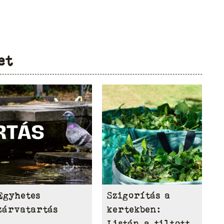
et
Egyhetes
Szigorítás a
zárvatartás
kertekben:
Listán a tiltott