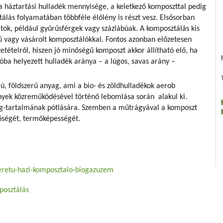
a háztartási hulladék mennyisége, a keletkező komposzttal pedig
tálás folyamatában többféle élőlény is részt vesz. Elsősorban
tok, például gyűrűsférgek vagy százlábúak. A komposztálás kis
ű vagy vásárolt komposztálókkal. Fontos azonban előzetesen
etételről, hiszen jó minőségű komposzt akkor állítható elő, ha
óba helyezett hulladék aránya – a lúgos, savas arány –
, földszerű anyag, ami a bio- és zöldhulladékok aerob
nyek közreműködésével történő lebomlása során alakul ki.
ag-tartalmának pótlására. Szemben a műtrágyával a komposzt
őségét, termőképességét.
eretu-hazi-komposztalo-biogazuzem
osztálás