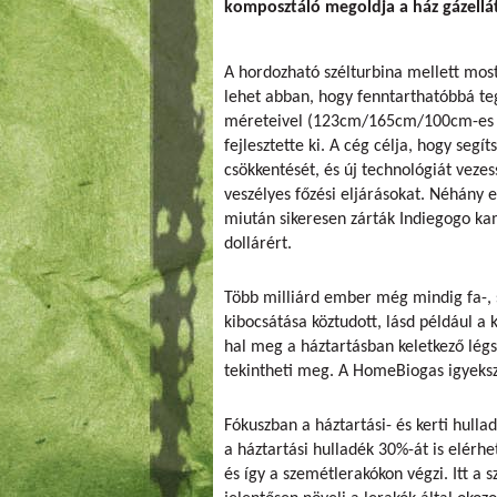
komposztáló megoldja a ház gázellát
A hordozható szélturbina mellett most
lehet abban, hogy fenntarthatóbbá te
méreteivel (123cm/165cm/100cm-es ) a
fejlesztette ki. A cég célja, hogy seg
csökkentését, és új technológiát veze
veszélyes főzési eljárásokat. Néhány 
miután sikeresen zárták Indiegogo ka
dollárért.
Több milliárd ember még mindig fa-, 
kibocsátása köztudott, lásd például a
hal meg a háztartásban keletkező légs
tekintheti meg. A HomeBiogas igyekszi
Fókuszban a háztartási- és kerti hulla
a háztartási hulladék 30%-át is elérhe
és így a szemétlerakókon végzi. Itt a