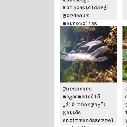
komposztálásról
Bordeaux
metropolisz
területén
Parancsra
megsemmisülő
„élő műanyag”:
Kettős
enzimrendszerrel