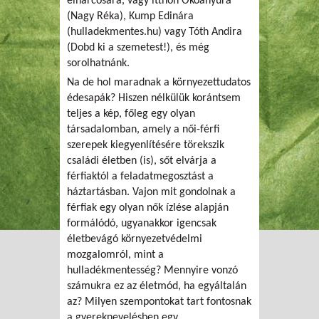
élharcosára, vagy itthon Ökoanyura
(Nagy Réka), Kump Edinára
(hulladekmentes.hu) vagy Tóth Andira
(Dobd ki a szemetest!), és még
sorolhatnánk.
Na de hol maradnak a környezettudatos
édesapák? Hiszen nélkülük korántsem
teljes a kép, főleg egy olyan
társadalomban, amely a női-férfi
szerepek kiegyenlítésére törekszik
családi életben (is), sőt elvárja a
férfiaktól a feladatmegosztást a
háztartásban. Vajon mit gondolnak a
férfiak egy olyan nők ízlése alapján
formálódó, ugyanakkor igencsak
életbevágó környezetvédelmi
mozgalomról, mint a
hulladékmentesség? Mennyire vonzó
számukra ez az életmód, ha egyáltalán
az? Milyen szempontokat tart fontosnak
a gyereknevelésben egy