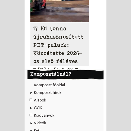
17 101 tonna
újrahasznosított
PET-palack:
Közzétette 2026-
os első féléves
mérlegét a PET
Komposztálnál?
to PET
Komposzt főoldal
Komposzt hírek
Alapok
GYIK
Kiadványok
Videók
Kviz