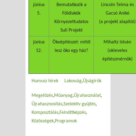
június
Bemutatkozik a
Lincoln Telma és
5.
Földlakók
Gacsó Anikó
Környezettudatos
(a projekt alapítói)
Suli Projekt
június
Ökoépítészet: mitől
Mihaltz István
12.
lesz öko egy ház?
(okleveles
építészmérnök)
Humusz hírek
Lakosság
Újságírók
Megelőzés
Műanyag
Újrahasználat
Újrahasznosítás
Szelektív gyűjtés
Komposztálás
Felnőttképzés
Közösségek
Programok