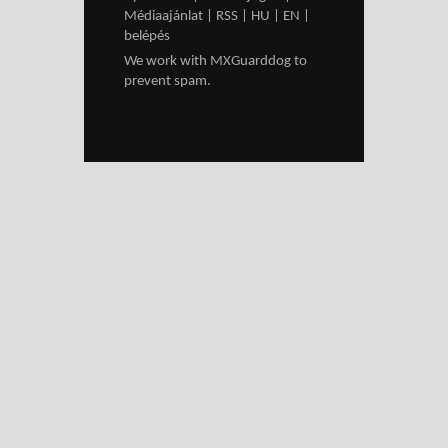
Médiaajánlat
|
RSS
|
HU
|
EN
|
belépés
We work with
MXGuarddog
to
prevent spam.