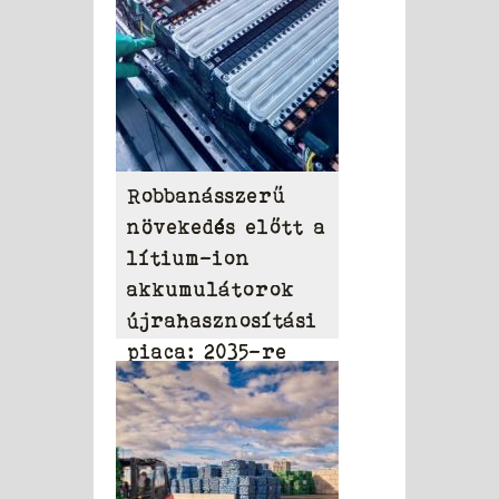
Robbanásszerű
növekedés előtt a
lítium-ion
akkumulátorok
újrahasznosítási
piaca: 2035-re
elérheti a 31,95
milliárd dollárt