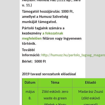
Helyszín: Humusz Ház (1111 Bp., Saru
u. 11.)
Támogatói hozzájárulás:
1000 Ft,
amellyel a Humusz Szövetség
munkáját támogatod.
Pártoló tagjaink számára a
kezdezmény
a fokozatnak
megfelelően
féláron vagy ingyenesen
történik.
További
információ:
http://humusz.hu/partolo_tagsag_magan
Bérlet: 5000 Ft
2019 tavaszi sorozatunk előadásai
Dátum
Téma
Előadó
május
Zöld esküvő: zero
Madarász Zsuzsi
8.
waste és green
(zöld esküvő