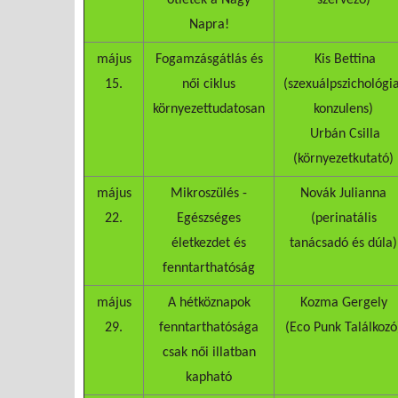
ötletek a Nagy
szervező)
Napra!
május
Fogamzásgátlás és
Kis Bettina
15.
női ciklus
(szexuálpszichológia
környezettudatosan
konzulens)
Urbán Csilla
(környezetkutató)
május
Mikroszülés -
Novák Julianna
22.
Egészséges
(perinatális
életkezdet és
tanácsadó és dúla)
fenntarthatóság
május
A hétköznapok
Kozma Gergely
29.
fenntarthatósága
(Eco Punk Találkozó
csak női illatban
kapható