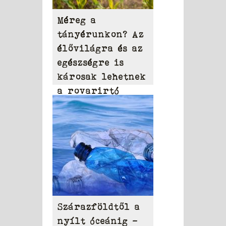
Méreg a
tányérunkon? Az
élővilágra és az
egészségre is
károsak lehetnek
a rovarirtó
szerek
Szárazföldtől a
nyílt óceánig –