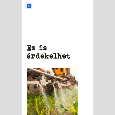
Share
Ez is
érdekelhet