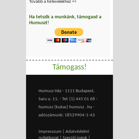
Tovább a hírlevelekhez >>
Ha tetszik a munkánk, támogasd a
Humuszt!
Támogass!
Humusz Ház - 1111 Budapest,
Saru u. 11. - Tel: (1) 445 01 68 -
humusz (kukac) humusz . hu -
adószámunk: 18529904-1-43
Impresszum
|
Adatvédelmi
nyilatkozat
|
Szerzői jogok
|