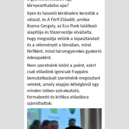
környezettudatos apa?
Ilyen és hasonló kérdésekre kerestük a
választ, és A Férfi Előadót, amikor
Kozma Gergely, az Eco Punk találkozó
alapítója és főszervezője elvállalta,
hogy megosztja velünk a tapasztalatait
és a véleményét a témában, mind
férfiként, mind háromgyerekes gyakorló
édesapaként.
Nem szeretnénk lelőni a poént, ezért
csak előadónk igencsak frappáns
bemutatkozását szeretnénk megosztani
veletek, amely alapján kétségkívül egy
minden ízében szórakoztató,
formabontó és kritikus előadásra
számíthattok: