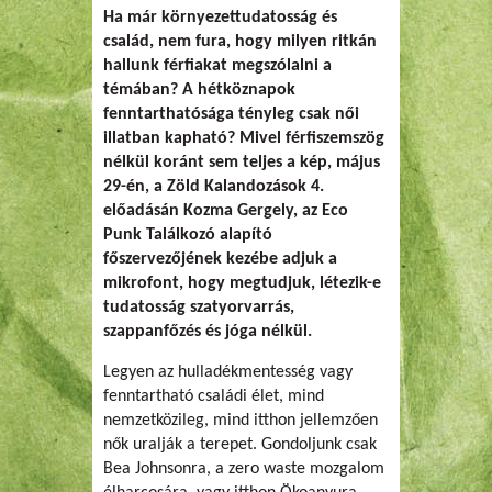
Ha már környezettudatosság és
család, nem fura, hogy milyen ritkán
hallunk férfiakat megszólalni a
témában? A hétköznapok
fenntarthatósága tényleg csak női
illatban kapható? Mivel férfiszemszög
nélkül koránt sem teljes a kép, május
29-én, a Zöld Kalandozások 4.
előadásán Kozma Gergely, az Eco
Punk Találkozó alapító
főszervezőjének kezébe adjuk a
mikrofont, hogy megtudjuk, létezik-e
tudatosság szatyorvarrás,
szappanfőzés és jóga nélkül.
Legyen az hulladékmentesség vagy
fenntartható családi élet, mind
nemzetközileg, mind itthon jellemzően
nők uralják a terepet. Gondoljunk csak
Bea Johnsonra, a zero waste mozgalom