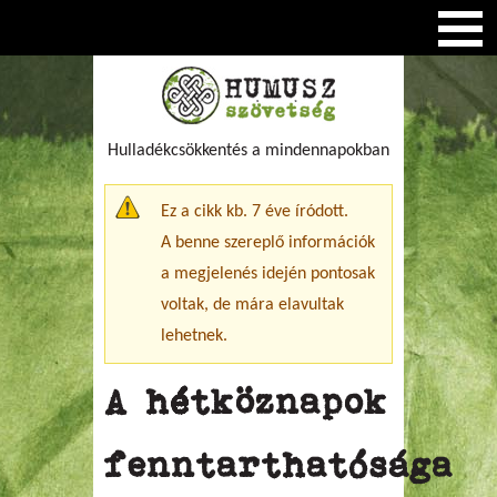
Hulladékcsökkentés a mindennapokban
Figyelmeztető üzenet
Ez a cikk kb. 7 éve íródott.
A benne szereplő információk
a megjelenés idején pontosak
voltak, de mára elavultak
lehetnek.
A hétköznapok
fenntarthatósága