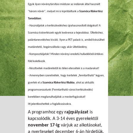
Egyik ilyen növénytársítási módszer az indiánok által használt
"három nővér", melyet mi is kipróbáltunk a
Szamóca Kiskertész
Tanodában
.
- Használjatok a kertészkedéshez újrahasznosított dolgokat! A
Szamóca kiskertészek egyik kedvence a tejesdoboz. Ültetéshez,
palántaneveléshez kiváló. Ilyen a PET palack is, amiből készülhet
madáretető, bogárszálloda vagy akár ültetőedény.
- Komposztáljatok! Minden növényi eredetű hulladékból értékes
föld keletkezik.
- Készítsetek madáretetőt és télen etessétek is a madarakat!
- Amennyiben szeretnétek, hogy kertetek „fenntartható” legyen,
gyertek el a
Szamóca Kiskertész Klubba
, ahol az aktuális
programsorozatunk (Fenntartható városi kertészkedés)
keretében megtanulhatjátok a mesterfogásokat!
Itt jelentkezhettek a foglalkozásokra.
A programhoz egy
rajzpályázat
is
kapcsolódik. A 3-14 éves gyerekektől
november 17-ig
várjuk az alkotásokat,
a nyerteseket december 6-án hirdetjük.