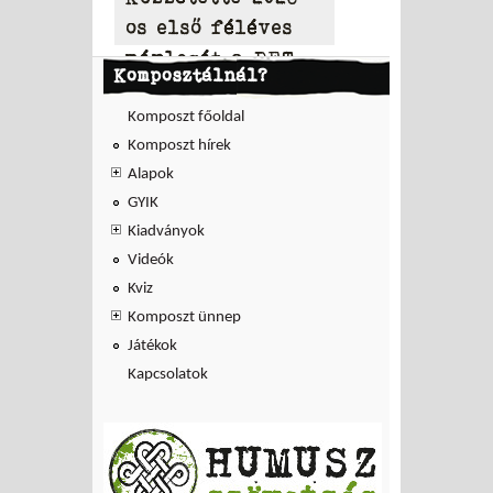
os első féléves
mérlegét a PET
Komposztálnál?
to PET
Komposzt főoldal
Komposzt hírek
Alapok
GYIK
Kiadványok
Videók
Kviz
Komposzt ünnep
Játékok
Kapcsolatok