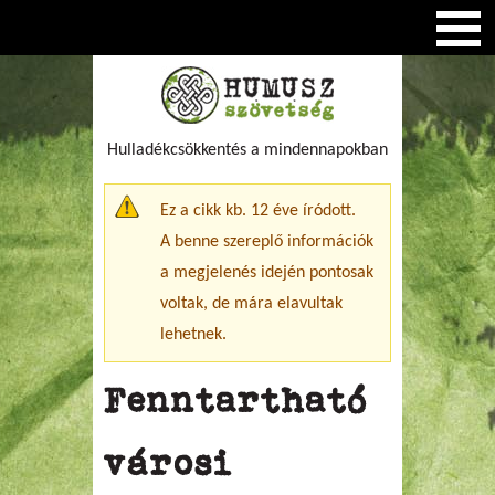
Hulladékcsökkentés a mindennapokban
Figyelmeztető üzenet
Ez a cikk kb. 12 éve íródott.
A benne szereplő információk
a megjelenés idején pontosak
voltak, de mára elavultak
lehetnek.
Fenntartható
városi