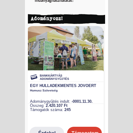
műanyaghasználatát!
Adományozz!