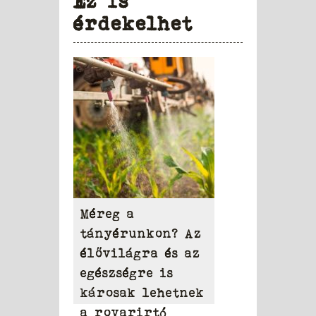
Ez is
érdekelhet
Méreg a
tányérunkon? Az
élővilágra és az
egészségre is
károsak lehetnek
a rovarirtó