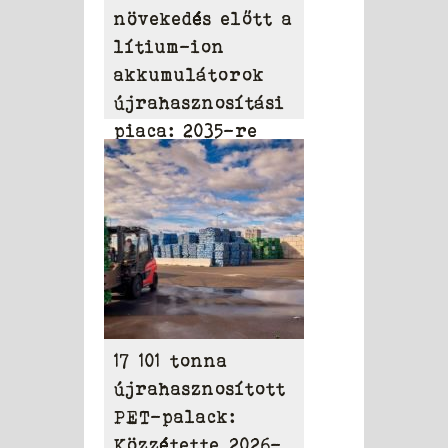
növekedés előtt a
lítium-ion
akkumulátorok
újrahasznosítási
piaca: 2035-re
elérheti a 31,95
milliárd dollárt
17 101 tonna
újrahasznosított
PET-palack:
Közzétette 2026-