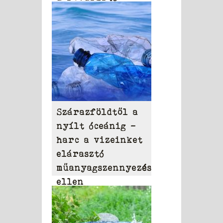
szerek
Szárazföldtől a
nyílt óceánig –
harc a vizeinket
elárasztó
műanyagszennyezés
ellen