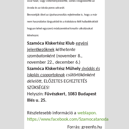
sivár falat, vagy veteményeskertté, színes virágoskertté az
óvoda és az iskola poros udvarát.
Bevezetjük őket az újrahasznosítás rejtelmeibe is, hogy a már
nem használatos tárgyakból és a kidobásra ítélt hulladékokból
hogyan lehet egyszerű módszerekkel kreatív alkotásokat
létrehozni.
Szamóca Kiskertész Klub
egyéni
jelentkezőknek
kéthetente
szombatonként
(november 8.,
november 22., december 6.)
Szamóca Kiskertész Műhely
óvódás és
iskolás csoportoknak
csütörtökönként
délelött
,
ELŐZETES EGYEZTETÉS
SZÜKSÉGES!
Helyszín:
Fűvészkert, 1083 Budapest
Illés u. 25.
Részletesebb információ a
weblapon.
https://www.facebook.com/Szamocatanoda
Forrás: greenfo.hu