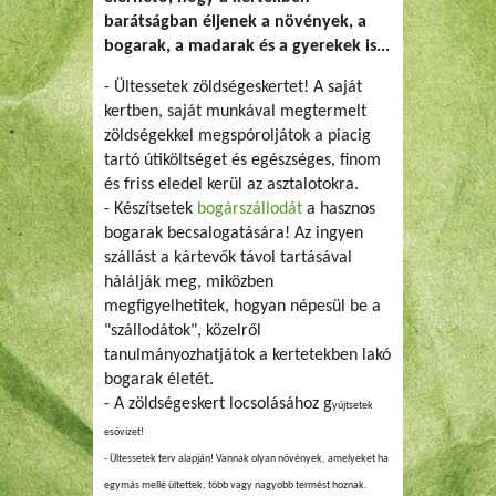
barátságban éljenek a növények, a
bogarak, a madarak és a gyerekek is...
- Ültessetek zöldségeskertet! A saját
kertben, saját munkával megtermelt
zöldségekkel megspóroljátok a piacig
tartó útiköltséget és egészséges, finom
és friss eledel kerül az asztalotokra.
- Készítsetek
bogárszállodát
a hasznos
bogarak becsalogatására! Az ingyen
szállást a kártevők távol tartásával
hálálják meg, miközben
megfigyelhetitek, hogyan népesül be a
"szállodátok", közelről
tanulmányozhatjátok a kertetekben lakó
bogarak életét.
- A zöldségeskert locsolásához g
yűjtsetek
esővizet
!
- Ültessetek terv alapján! Vannak olyan növények, amelyeket ha
egymás mellé ültettek, több vagy nagyobb termést hoznak.