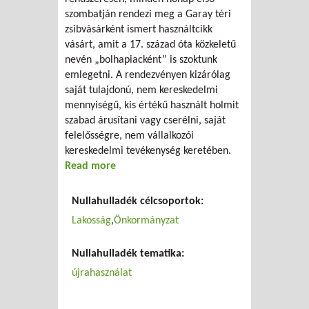
szombatján rendezi meg a Garay téri
zsibvásárként ismert használtcikk
vásárt, amit a 17. század óta közkeletű
nevén „bolhapiacként” is szoktunk
emlegetni. A rendezvényen kizárólag
saját tulajdonú, nem kereskedelmi
mennyiségű, kis értékű használt holmit
szabad árusítani vagy cserélni, saját
felelősségre, nem vállalkozói
kereskedelmi tevékenység keretében.
Read more
about Gazsi, a szekszárdi zsibvásár
Nullahulladék célcsoportok:
Lakosság
Önkormányzat
Nullahulladék tematika:
újrahasználat