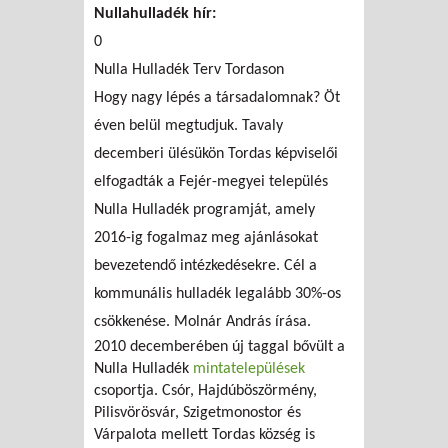
Nullahulladék hír:
0
Nulla Hulladék Terv Tordason
Hogy nagy lépés a társadalomnak? Öt
éven belül megtudjuk. Tavaly
decemberi ülésükön Tordas képviselői
elfogadták a Fejér-megyei település
Nulla Hulladék programját, amely
2016-ig fogalmaz meg ajánlásokat
bevezetendő intézkedésekre. Cél a
kommunális hulladék legalább 30%-os
csökkenése. Molnár András írása.
2010 decemberében új taggal bővült a
Nulla Hulladék
mintatelepülések
csoportja. Csór, Hajdúböszörmény,
Pilisvörösvár, Szigetmonostor és
Várpalota mellett Tordas község is