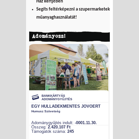
Ház kertjében
Segíts feltérképezni a szupermarketek
műanyaghasználatát!
Adományozz!