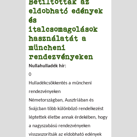
Betiltották az
eldobható edények
és
italcsomagolások
használatát a
müncheni
rendezvényeken
Nullahulladék hír:
0
Hulladékcsökkentés a müncheni
rendezvényeken
Németországban, Ausztriában és
Svájcban több különböző rendelkezést
léptettek életbe annak érdekében, hogy
a nagyszabású rendezvényeken
visszaszorítsák az eldobható edények