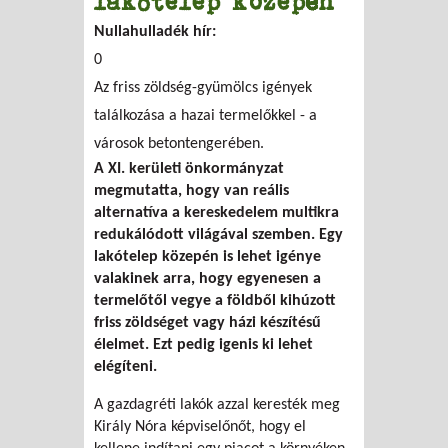
lakótelep közepén
Nullahulladék hír:
0
Az friss zöldség-gyümölcs igények
találkozása a hazai termelőkkel - a
városok betontengerében.
A XI. kerületi önkormányzat
megmutatta, hogy van reális
alternatíva a kereskedelem multikra
redukálódott világával szemben. Egy
lakótelep közepén is lehet igénye
valakinek arra, hogy egyenesen a
termelőtől vegye a földből kihúzott
friss zöldséget vagy házi készítésű
élelmet. Ezt pedig igenis ki lehet
elégíteni.
A gazdagréti lakók azzal keresték meg
Király Nóra képviselőnőt, hogy el