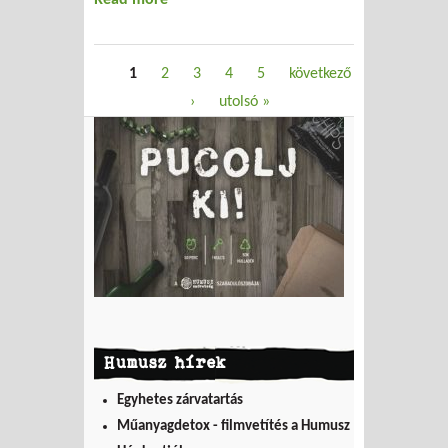
Oldalak
1
2
3
4
5
következő
›
utolsó »
Humusz hírek
Egyhetes zárvatartás
Műanyagdetox - filmvetítés a Humusz