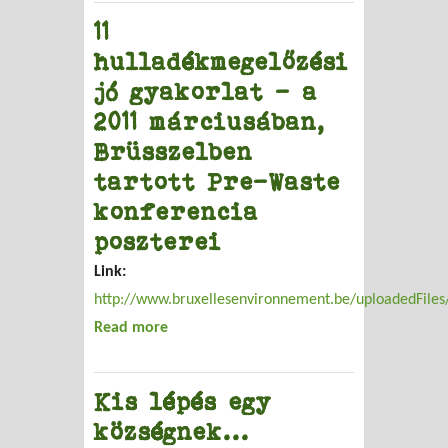
11
hulladékmegelőzési
jó gyakorlat - a
2011 márciusában,
Brüsszelben
tartott Pre-Waste
konferencia
poszterei
Link:
http://www.bruxellesenvironnement.be/uploadedFiles
Read more
about 11 hulladékmegelőzési jó
gyakorlat - a 2011 márciusában,
Brüsszelben tartott Pre-Waste
Kis lépés egy
konferencia poszterei
községnek...