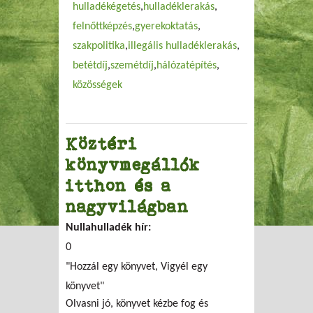
hulladékégetés
hulladéklerakás
felnőttképzés
gyerekoktatás
szakpolitika
illegális hulladéklerakás
betétdíj
szemétdíj
hálózatépítés
közösségek
Köztéri
könyvmegállók
itthon és a
nagyvilágban
Nullahulladék hír:
0
"Hozzál egy könyvet, Vigyél egy
könyvet"
Olvasni jó, könyvet kézbe fog és