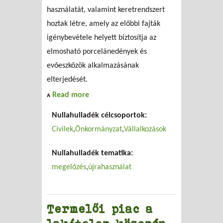
használatát, valamint keretrendszert
hoztak létre, amely az előbbi fajták
igénybevétele helyett biztosítja az
elmosható porcelánedények és
evőeszközök alkalmazásának
elterjedését.
about Betiltották az eldobható
Read more
A
edények és italcsomagolások
Nullahulladék célcsoportok:
használatát a müncheni
rendezvényeken
Civilek
Önkormányzat
Vállalkozások
Nullahulladék tematika:
megelőzés
újrahasználat
Termelői piac a