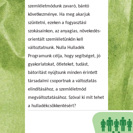
szemléletmódunk zavaró, bántó
következménye. Ha meg akarjuk
szüntetni, ezeken a fogyasztási
szokásainkon, az anyagias, növekedés-
orientált szemléletünkön kell
változtatnunk. Nulla Hulladék
Programunk célja, hogy segítséget, jó
gyakorlatokat, ötleteket, tudást,
bátorítást nyújtsunk minden érintett
társadalmi csoportnak a változtatás
elindításához, a szemléletmód
megváltoztatásához. Szóval ki mit tehet
a hulladékcsökkentésért?