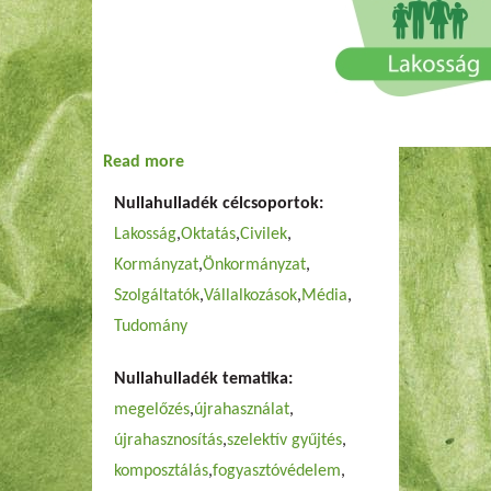
Read more
about Ki mit tehet a
hulladékcsökkentésért?
Nullahulladék célcsoportok:
Lakosság
Oktatás
Civilek
Kormányzat
Önkormányzat
Szolgáltatók
Vállalkozások
Média
Tudomány
Nullahulladék tematika:
megelőzés
újrahasználat
újrahasznosítás
szelektív gyűjtés
komposztálás
fogyasztóvédelem