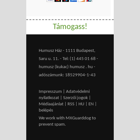
Támogass!
Humusz Ház - 1111 Budapest,
Saru u. 11. - Tel: (1) 445 01 68 -
humusz (kukac) humusz . hu -
adószámunk: 18529904-1-43
Impresszum
|
Adatvédelmi
nyilatkozat
|
Szerzői jogok
|
Médiaajánlat
|
RSS
|
HU
|
EN
|
belépés
We work with
MXGuarddog
to
prevent spam.