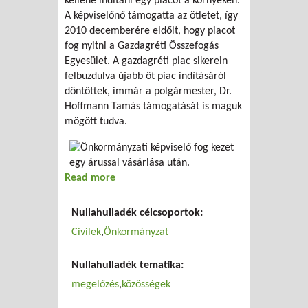
kellene indítani egy piacot a környéken.
A képviselőnő támogatta az ötletet, így
2010 decemberére eldőlt, hogy piacot
fog nyitni a Gazdagréti Összefogás
Egyesület. A gazdagréti piac sikerein
felbuzdulva újabb öt piac indításáról
döntöttek, immár a polgármester, Dr.
Hoffmann Tamás támogatását is maguk
mögött tudva.
Read more
about Termelői piac a lakótelep közepén
Nullahulladék célcsoportok:
Civilek
Önkormányzat
Nullahulladék tematika:
megelőzés
közösségek