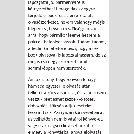
lapozgatni jó, bármennyire is
környezetbarát megoldás az egyre
terjedő e-book, és az erre kitalált
olvasószerkezet, nekem valahogy mégis
idegen ez, bevallom szükségem van
arra, hogy bármikor leemelhessem a
polcról, beleolvashassak. Tudom-tudom,
a technika lehetővé teszi, hogy az e-
book olvasóval is lapozgathassam, de az
mégis csak egy szerkezet, amit
semmiképpen nem szeretnék.
Ám az is tény, hogy könyveink nagy
hányada egyszeri elolvasás után
felkerül a könyvespolcra, és talán sosem
vesszük őket ismét kézbe -költözés,
dobozolás, kölcsön adjuk eseteket
leszámítva -. Aki igazán környezetbarát
az vélhetően nem is vásárol könyveket,
vagy csak nagyon keveset, inkább
elmegy a könyvtárba, ahova elolvasás