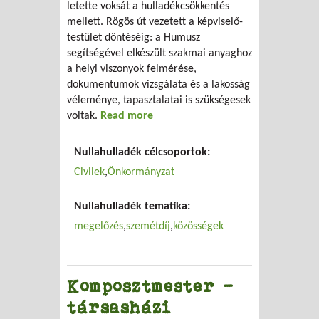
letette voksát a hulladékcsökkentés
mellett. Rögös út vezetett a képviselő-
testület döntéséig: a Humusz
segítségével elkészült szakmai anyaghoz
a helyi viszonyok felmérése,
dokumentumok vizsgálata és a lakosság
véleménye, tapasztalatai is szükségesek
voltak.
Read more
about Kis lépés egy községnek...
Nullahulladék célcsoportok:
Civilek
Önkormányzat
Nullahulladék tematika:
megelőzés
szemétdíj
közösségek
Komposztmester -
társasházi