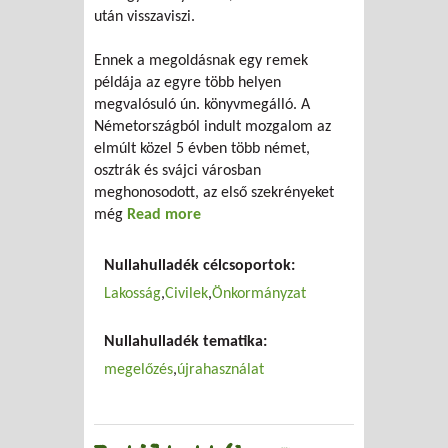
után visszaviszi.
Ennek a megoldásnak egy remek
példája az egyre több helyen
megvalósuló ún. könyvmegálló. A
Németországból indult mozgalom az
elmúlt közel 5 évben több német,
osztrák és svájci városban
meghonosodott, az első szekrényeket
még
Read more
about Köztéri könyvmegállók itthon
és a nagyvilágban
Nullahulladék célcsoportok:
Lakosság
Civilek
Önkormányzat
Nullahulladék tematika:
megelőzés
újrahasználat