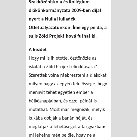
Szakközépiskola és Kollégium
diákönkormányzata 2009-ben díjat
nyert a Nulla Hulladék
Ötletpályázatunkon. Íme egy példa, a
sulis Zöld Projekt hová futhat ki.
A kezdet
Hogy mi is ihletette, ösztönözte az
iskolát a Zöld Projekt elindítására?
Szerették volna ráébreszteni a diákokat,
milyen nagy az egyén felelőssége, hogy
mennyit tehet egyetlen ember a
hétköznapjaiban, és ezzel példát is
mutathat. Most már megnézik, melyik
kukába dobják a banán héját, és
meglátják a lehetőséget a tárgyakban:
mi lehetne még belőle, hogy ne a