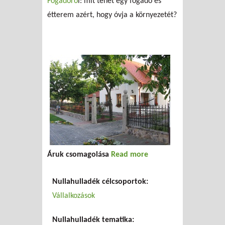
Fogadóró
l: mit tehet egy fogadó és
étterem azért, hogy óvja a környezetét?
Áruk csomagolása
Read more
about Kis
fogadó,
Nullahulladék célcsoportok:
nagy
Vállalkozások
ötletek
Nullahulladék tematika: