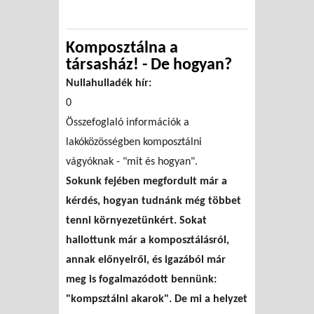
Komposztálna a
társasház! - De hogyan?
Nullahulladék hír:
0
Összefoglaló információk a
lakóközösségben komposztálni
vágyóknak - "mit és hogyan".
Sokunk fejében megfordult már a
kérdés, hogyan tudnánk még többet
tenni környezetünkért.
Sokat
hallottunk már a komposztálásról,
annak előnyeiről, és igazából m
ár
meg is fogalmazódott bennünk:
"kompsztálni akarok". De mi a helyzet