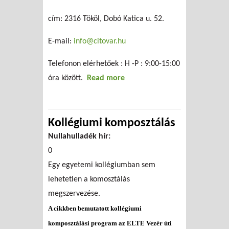
cím: 2316 Tököl, Dobó Katica u. 52.
E-mail:
info@citovar.hu
Telefonon elérhetőek : H -P : 9:00-15:00
óra között.
Read more
about Hol lehet
beszerezni
komposztkereteket?
Kollégiumi komposztálás
Nullahulladék hír:
0
Egy egyetemi kollégiumban sem
lehetetlen a komosztálás
megszervezése.
A cikkben bemutatott kollégiumi
komposztálási program az ELTE Vezér úti