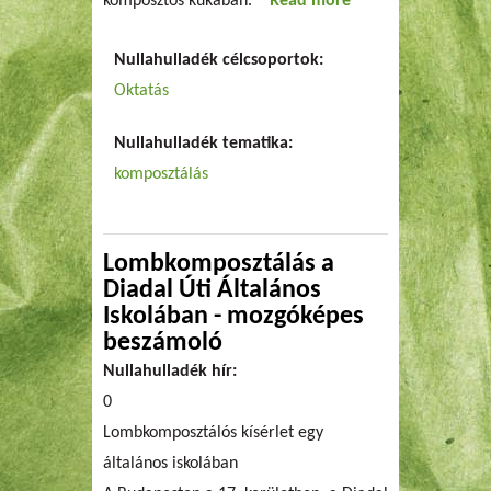
komposztos kukában.
Read more
about
Komposztbuli
Nullahulladék célcsoportok:
Oktatás
Nullahulladék tematika:
komposztálás
Lombkomposztálás a
Diadal Úti Általános
Iskolában - mozgóképes
beszámoló
Nullahulladék hír:
0
Lombkomposztálós kísérlet egy
általános iskolában