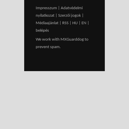
Impresszum
|
Adatvédelmi
nyilatkozat
|
Szerzői jogok
|
Médiaajánlat
|
RSS
|
HU
|
EN
|
belépés
We work with
MXGuarddog
to
prevent spam.