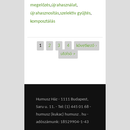
megelőzés
újrahasználat
újrahasznosítás
szelektív gyűjtés
komposztálás
1
2
3
4
következő ›
Oldalak
utolsó »
Humusz Ház - 1111 Budapest,
Saru u. 11. - Tel: (1) 445 01 68 -
humusz (kukac) humusz . hu -
adószámunk: 18529904-1-43