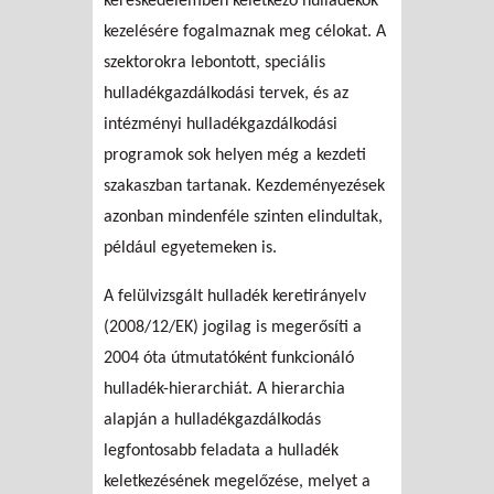
kereskedelemben keletkező hulladékok
kezelésére fogalmaznak meg célokat. A
szektorokra lebontott, speciális
hulladékgazdálkodási tervek, és az
intézményi hulladékgazdálkodási
programok sok helyen még a kezdeti
szakaszban tartanak. Kezdeményezések
azonban mindenféle szinten elindultak,
például egyetemeken is.
A felülvizsgált hulladék keretirányelv
(2008/12/EK) jogilag is megerősíti a
2004 óta útmutatóként funkcionáló
hulladék-hierarchiát. A hierarchia
alapján a hulladékgazdálkodás
legfontosabb feladata a hulladék
keletkezésének megelőzése, melyet a