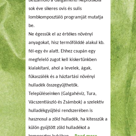
beszámoló a Galgamenti Népfőiskola
sok éve sikeres ovis és sulis
lombkomposztáló programját mutatja
be.
Ne égessük el az értékes növényi
anyagokat, hisz termőfölddé alakul kb.
fél-egy év alatt. Ehhez csupán egy
megfelelő zugot kell kiskertünkben
kialakítani, ahol a levelek, ágak,
fűkaszálék és a háztartási növényi
hulladék összegyűjthetők.
Településeinken (Galgahévíz, Tura,
Vácszentlászló és Zsámbok) a szelektív
hulladékgyűjtési rendszerében is
hasznosul a zöld hulladék, ha kitesszük a
külön gyűjtött zöld hulladékot a