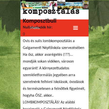
Főoldal
» komposztálás
Jelenlegi hely
komposztálás
Komposztbuli
Nullahulladék hír:
Menu
0
Ovis és sulis lombkomposztálás a
Galgamenti Népfőiskola szervezésében
Ha ősz, akkor avarégetés (!??)…
mondják sokan vidéken, városon
egyaránt! A környezettudatos
szemléletformálás jegyében arra
szeretnénk felhívni iskolások, óvodások
és természetesen a felnőttek figyelmét,
hogyha ŐSZ, akkor..
LOMBKOMPOSZTÁLÁS! Az alábbi