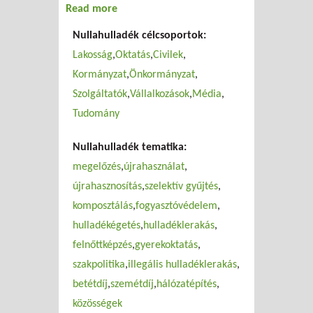
Read more
about Ki mit tehet a
hulladékcsökkentésért?
Nullahulladék célcsoportok:
Lakosság
Oktatás
Civilek
Kormányzat
Önkormányzat
Szolgáltatók
Vállalkozások
Média
Tudomány
Nullahulladék tematika:
megelőzés
újrahasználat
újrahasznosítás
szelektív gyűjtés
komposztálás
fogyasztóvédelem
hulladékégetés
hulladéklerakás
felnőttképzés
gyerekoktatás
szakpolitika
illegális hulladéklerakás
betétdíj
szemétdíj
hálózatépítés
közösségek