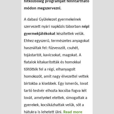
hitközösség programjait fenntartható
módon megszervezni.
A dabasi Gyülekezet gyermekeinek
szervezett nyári napközis táborban
népi
gyermekjátékokat
készítettek velük.
Ehhez egyszerű, természetes anyagokat
használtak fel: fűzvesszőt, csuhét,
tojástartót, kavicsokat, magokat. A
fiatalok kitakarították és homokkal
töltötték fel a régi, elhanyagolt
homokozót, amit nagy élvezettel vettek
birtokba a kisebbek. Egy ismerős, lovat
tartó testvér elhozta kocsiba fogva két
lovát, amelyeket etettek, simogattak a
gyerekek, kocsikázhattak velük, sőt a
hátukra is lehetett ülni.
Read more
about