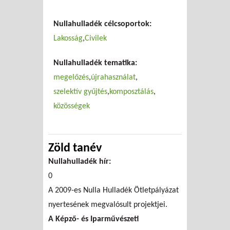
Fenntarthatóság
Nullahulladék célcsoportok:
és istenhit
Lakosság
Civilek
Nullahulladék tematika:
megelőzés
újrahasználat
szelektív gyűjtés
komposztálás
közösségek
Zöld tanév
Nullahulladék hír:
0
A 2009-es Nulla Hulladék Ötletpályázat
nyertesének megvalósult projektjei.
A Képző- és Iparművészeti