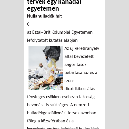
tervek egy kanadai
egyetemen
Nullahulladék hír:
0
az Észak-Brit Kolumbiai Egyetemen
lefolytatott kutatás alapján
Az új keretirányelv
által bevezetett
szigorítások
betartásához és a
szén-
dioxidkibocsátás
tényleges csökkentéséhez a lakosság
bevonása is szükséges. A nemzeti
hulladékgazdálkodási tervek azonban
főleg a közszférában és a