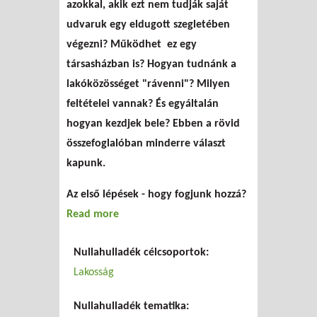
azokkal, akik ezt nem tudják saját
udvaruk egy eldugott szegletében
végezni? Működhet
ez egy
társasházban is? Hogyan tudnánk a
lakóközösséget "rávenni"? Milyen
feltételei vannak? És egyáltalán
hogyan kezdjek bele? Ebben a rövid
összefoglalóban minderre választ
kapunk.
Az első lépések - hogy fogjunk hozzá?
Read more
about Komposztálna a
társasház! - De hogyan?
Nullahulladék célcsoportok:
Lakosság
Nullahulladék tematika: