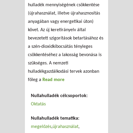
hulladék mennyiségének csökkentése
(újrahasználat, illetve újrahasznosítás
anyagában vagy energetikai úton)
követ. Az új keretirányelv által
bevezetett szigorítások betartásához és
a szén-dioxidkibocsátás tényleges
csökkentéséhez a lakosság bevonása is
szükséges. A nemzeti
hulladékgazdálkodási tervek azonban
főleg a
Read more
about
Hulladékcsökkentési
Nullahulladék célcsoportok:
tervek egy kanadai
Oktatás
egyetemen
Nullahulladék tematika:
megelőzés
újrahasználat