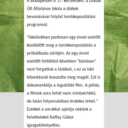
A Budapesten a 17. kerületben, a Diadal
Úti Általános Iskola a diákok
bevonásával folytat lombkoposztálási
programot.
"Iskolánkban pontosan egy évvel ezelőtt
kezdődött meg a lombkomposztálás a
próbálkozás szintjén. Az egy évvel
ezelőtti feltöltést követően "bűnösen"
nem forgattuk a ládákat, s ez az idei
kibontásnál bosszulta meg magát. Ezt is
dokumentálja a legutóbbi film. A példa,
a filmek sora tehát nem mintaértékű,
de talán folyamatában érdekes lehet."
Ezekkel a sorokkal ajánlja nekünk a
felvételeket Raffay Gábor
igazgatóhelyettes.