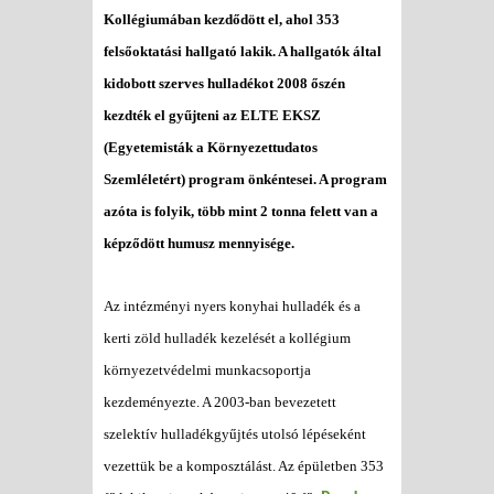
Kollégiumában kezdődött el, ahol 353
felsőoktatási hallgató lakik. A hallgatók által
kidobott szerves hulladékot 2008 őszén
kezdték el gyűjteni az ELTE EKSZ
(Egyetemisták a Környezettudatos
Szemléletért) program önkéntesei. A program
azóta is folyik, több mint 2 tonna felett van a
képződött humusz mennyisége.
Az intézményi nyers konyhai hulladék és a
kerti zöld hulladék kezelését a kollégium
környezetvédelmi munkacsoportja
kezdeményezte. A 2003-ban bevezetett
szelektív hulladékgyűjtés utolsó lépéseként
vezettük be a komposztálást. Az épületben 353