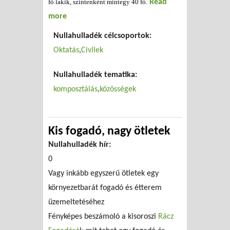
fő lakik, szintenként mintegy 40 fő.
Read
more
about Kollégiumi komposztálás
Nullahulladék célcsoportok:
Oktatás
Civilek
Nullahulladék tematika:
komposztálás
közösségek
Kis fogadó, nagy ötletek
Nullahulladék hír:
0
Vagy inkább egyszerű ötletek egy
környezetbarát fogadó és étterem
üzemeltetéséhez
Fényképes beszámoló a kisoroszi
Rácz