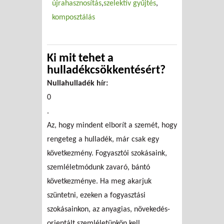
újrahasznosítás
szelektív gyűjtés
komposztálás
Ki mit tehet a
hulladékcsökkentésért?
Nullahulladék hír:
0
.
Az, hogy mindent elborít a szemét, hogy
rengeteg a hulladék, már csak egy
következmény. Fogyasztói szokásaink,
szemléletmódunk zavaró, bántó
következménye. Ha meg akarjuk
szüntetni, ezeken a fogyasztási
szokásainkon, az anyagias, növekedés-
orientált szemléletünkön kell