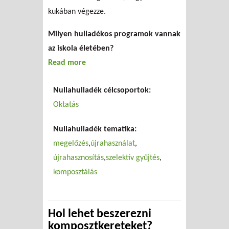
kukában végezze.
Milyen hulladékos programok vannak
az iskola életében?
Read more
about Zöld tanév
Nullahulladék célcsoportok:
Oktatás
Nullahulladék tematika:
megelőzés
újrahasználat
újrahasznosítás
szelektív gyűjtés
komposztálás
Hol lehet beszerezni
komposztkereteket?