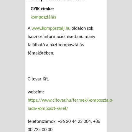
GYIK címke:
komposztálás
A
www.komposztalj.hu
oldalon sok
hasznos információ, esettanulmány
található a házi komposztálás
témakörében.
Citovar Kft.
webcím:
https://www.citovar.hu/termek/komposztalo-
lada-komposzt-keret/
telefonszámok: +36 20 44 23 004, +36
30 725 00 00