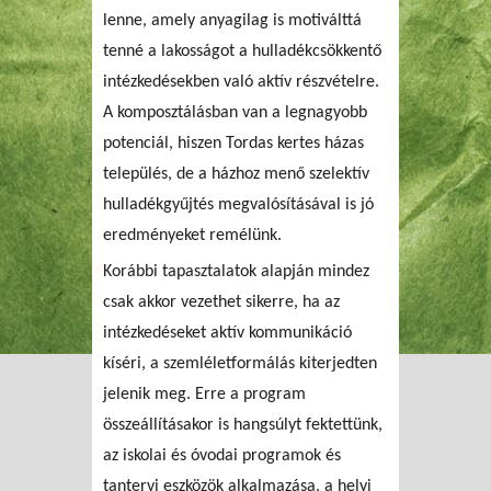
lenne, amely anyagilag is motiválttá
tenné a lakosságot a hulladékcsökkentő
intézkedésekben való aktív részvételre.
A komposztálásban van a legnagyobb
potenciál, hiszen Tordas kertes házas
település, de a házhoz menő szelektív
hulladékgyűjtés megvalósításával is jó
eredményeket remélünk.
Korábbi tapasztalatok alapján mindez
csak akkor vezethet sikerre, ha az
intézkedéseket aktív kommunikáció
kíséri, a szemléletformálás kiterjedten
jelenik meg. Erre a program
összeállításakor is hangsúlyt fektettünk,
az iskolai és óvodai programok és
tantervi eszközök alkalmazása, a helyi