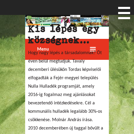
Főoldal
»
Civilek
» Kis lépés egy községnek...
Jelenlegi hely
Kis lépés egy
községnek...
Menu
Hogy nagy lépés a társadalomnak? Öt
éven belül megtudjuk. Tavaly
decemberi ülésükön Tordas képviselői
elfogadták a Fejér-megyei település
Nulla Hulladék programját, amely
2016-ig fogalmaz meg ajánlásokat
bevezetendő intézkedésekre. Cél a
kommunális hulladék legalább 30%-os
csökkenése. Molnár András írása.
2010 decemberében új taggal bővült a