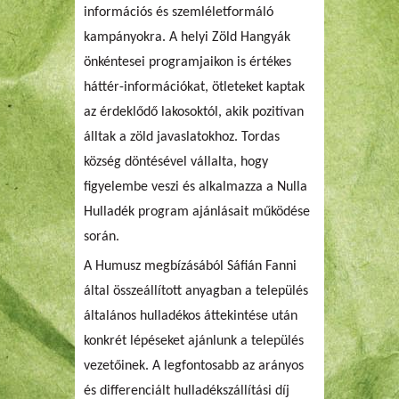
információs és szemléletformáló
kampányokra. A helyi Zöld Hangyák
önkéntesei programjaikon is értékes
háttér-információkat, ötleteket kaptak
az érdeklődő lakosoktól, akik pozitívan
álltak a zöld javaslatokhoz. Tordas
község döntésével vállalta, hogy
figyelembe veszi és alkalmazza a Nulla
Hulladék program ajánlásait működése
során.
A Humusz megbízásából Sáfián Fanni
által összeállított anyagban a település
általános hulladékos áttekintése után
konkrét lépéseket ajánlunk a település
vezetőinek. A legfontosabb az arányos
és differenciált hulladékszállítási díj