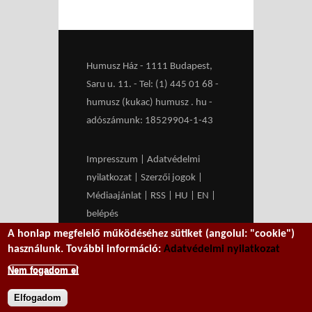
Humusz Ház - 1111 Budapest,
Saru u. 11. - Tel: (1) 445 01 68 -
humusz (kukac) humusz . hu -
adószámunk: 18529904-1-43
Impresszum
|
Adatvédelmi
nyilatkozat
|
Szerzői jogok
|
Médiaajánlat
|
RSS
|
HU
|
EN
|
belépés
A honlap megfelelő működéséhez sütiket (angolul: "cookie")
We work with
MXGuarddog
to
használunk. További információ:
Adatvédelmi nyilatkozat
prevent spam.
Nem fogadom el
Elfogadom