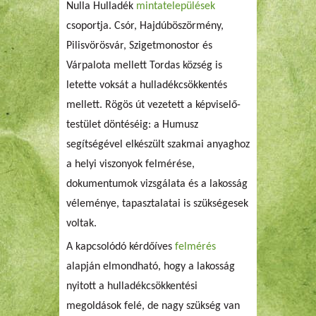
Nulla Hulladék
mintatelepülések
csoportja. Csór, Hajdúböszörmény,
Pilisvörösvár, Szigetmonostor és
Várpalota mellett Tordas község is
letette voksát a hulladékcsökkentés
mellett. Rögös út vezetett a képviselő-
testület döntéséig: a Humusz
segítségével elkészült szakmai anyaghoz
a helyi viszonyok felmérése,
dokumentumok vizsgálata és a lakosság
véleménye, tapasztalatai is szükségesek
voltak.
A kapcsolódó kérdőíves
felmérés
alapján elmondható, hogy a lakosság
nyitott a hulladékcsökkentési
megoldások felé, de nagy szükség van