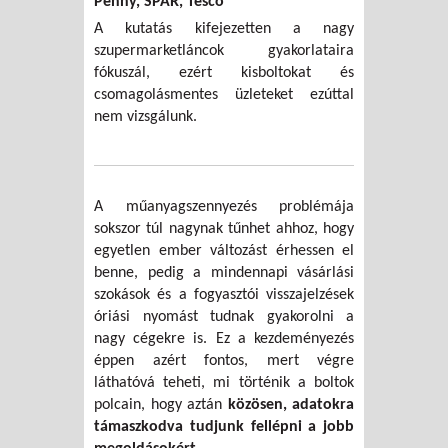
Penny, SPAR
, Tesco
A kutatás kifejezetten a nagy
szupermarketláncok gyakorlataira
fókuszál, ezért kisboltokat és
csomagolásmentes üzleteket ezúttal
nem vizsgálunk.
A műanyagszennyezés problémája
sokszor túl nagynak tűnhet ahhoz, hogy
egyetlen ember változást érhessen el
benne, pedig a mindennapi vásárlási
szokások és a fogyasztói visszajelzések
óriási nyomást tudnak gyakorolni a
nagy cégekre is. Ez a kezdeményezés
éppen azért fontos, mert végre
láthatóvá teheti, mi történik a boltok
polcain, hogy aztán
közösen, adatokra
támaszkodva tudjunk fellépni a jobb