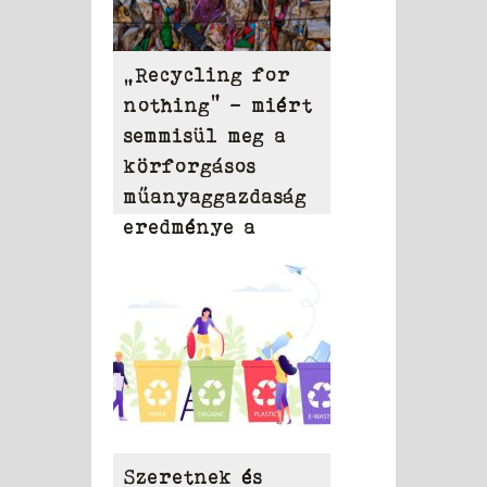
„Recycling for
nothing” – miért
semmisül meg a
körforgásos
műanyaggazdaság
eredménye a
rendszer hibái
miatt?
Szeretnek és