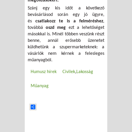
megoldásokért
.
Szánj egy kis időt a következő
bevásárlásod során egy jó ügyre,
és
csatlakozz te is a felméréshez
,
továbbá
oszd meg
ezt a lehetőséget
másokkal is. Minél többen veszünk részt
benne, annál erősebb üzenetet
küldhetünk a szupermarketeknek: a
vásárlók nem kérnek a felesleges
műanyagból.
Humusz hírek
Civilek
Lakosság
Műanyag
Share