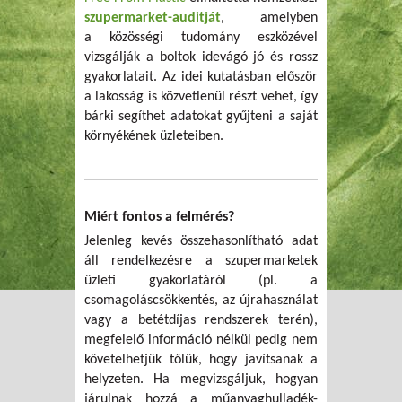
szupermarket-auditját
, amelyben
a közösségi tudomány eszközével
vizsgálják a boltok idevágó jó és rossz
gyakorlatait. Az idei kutatásban először
a lakosság is közvetlenül részt vehet, így
bárki segíthet adatokat gyűjteni a saját
környékének üzleteiben.
Miért fontos a felmérés?
Jelenleg kevés összehasonlítható adat
áll rendelkezésre a szupermarketek
üzleti gyakorlatáról (pl. a
csomagoláscsökkentés, az újrahasználat
vagy a betétdíjas rendszerek terén),
megfelelő információ nélkül pedig nem
követelhetjük tőlük, hogy javítsanak a
helyzeten. Ha megvizsgáljuk, hogyan
járulnak hozzá a műanyaghulladék-