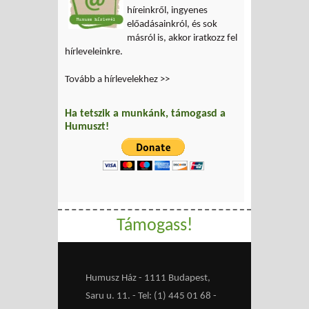
híreinkről, ingyenes
előadásainkról, és sok
másról is, akkor iratkozz fel
hírleveleinkre.
Tovább a hírlevelekhez >>
Ha tetszik a munkánk, támogasd a
Humuszt!
Támogass!
Humusz Ház - 1111 Budapest,
Saru u. 11. - Tel: (1) 445 01 68 -