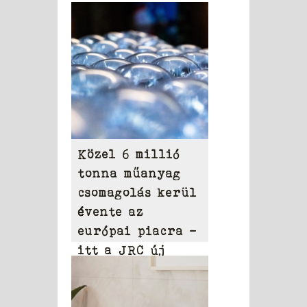
Közel 6 millió
tonna műanyag
csomagolás kerül
évente az
európai piacra –
itt a JRC új
modellje, amely
ellenőrzi a