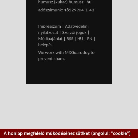
humusz (kukac) humusz . hu -
adószámunk: 18529904-1-43
Impresszum
|
Adatvédelmi
nyilatkozat
|
Szerzői jogok
|
Médiaajánlat
|
RSS
|
HU
|
EN
|
belépés
We work with
MXGuarddog
to
prevent spam.
A honlap megfelelő működéséhez sütiket (angolul: "cookie")