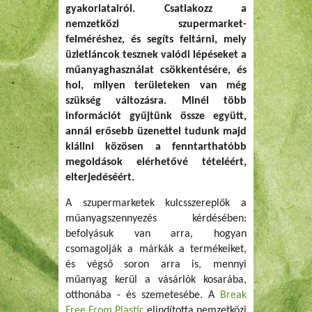
gyakorlatairól. Csatlakozz a
nemzetközi szupermarket-
felméréshez, és segíts feltárni, mely
üzletláncok tesznek valódi lépéseket a
műanyaghasználat csökkentésére, és
hol, milyen területeken van még
szükség változásra. Minél több
információt gyűjtünk össze együtt,
annál erősebb üzenettel tudunk majd
kiállni közösen a fenntarthatóbb
megoldások elérhetővé tételéért,
elterjedéséért.
A szupermarketek kulcsszereplők a
műanyagszennyezés kérdésében:
befolyásuk van arra, hogyan
csomagolják a márkák a termékeiket,
és végső soron arra is, mennyi
műanyag kerül a vásárlók kosarába,
otthonába - és szemetesébe. A
Break
Free From Plastic
elindította nemzetközi