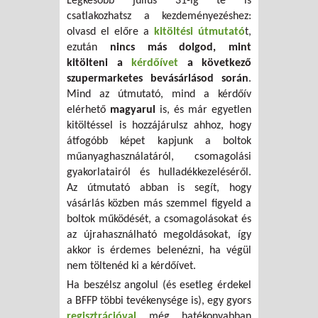
Legkésőbb július 31-ig te is
csatlakozhatsz a kezdeményezéshez:
olvasd el előre a
kitöltési útmutató
t,
ezután
nincs más dolgod, mint
kitölteni a
kérdőívet
a következő
szupermarketes bevásárlásod során
.
Mind az útmutató, mind a kérdőív
elérhető
magyarul
is, és már egyetlen
kitöltéssel is hozzájárulsz ahhoz, hogy
átfogóbb képet kapjunk a boltok
műanyaghasználatáról, csomagolási
gyakorlatairól és hulladékkezeléséről.
Az útmutató abban is segít, hogy
vásárlás közben más szemmel figyeld a
boltok működését, a csomagolásokat és
az újrahasználható megoldásokat, így
akkor is érdemes belenézni, ha végül
nem töltenéd ki a kérdőívet.
Ha beszélsz angolul (és esetleg érdekel
a BFFP többi tevékenysége is), egy gyors
regisztrációval
még hatékonyabban