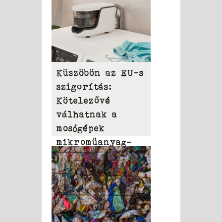
tagállami
adatszolgáltatást
Küszöbön az EU-s
szigorítás:
Kötelezővé
válhatnak a
mosógépek
mikroműanyag-
szűrői