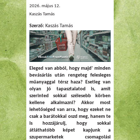
2026. május 12.
Kaszás Tamás
Szerző:
Kaszás Tamás
Eleged van abból, hogy majd' minden
bevásárlás után rengeteg felesleges
műanyaggal térsz haza? Esetleg van
olyan jó tapasztalatod is, amit
szerinted sokkal szélesebb körben
kellene alkalmazni? Akkor most
lehetőséged van arra, hogy ezeket ne
csak a barátokkal oszd meg, hanem te
is hozzájárulj, hogy sokkal
átláthatóbb képet kapjunk a
szupermarketek csomagolási