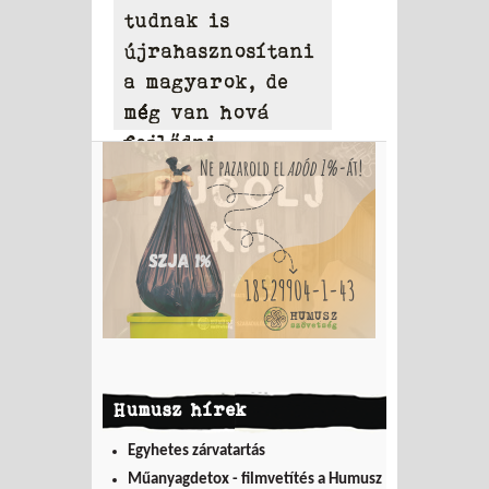
tudnak is
újrahasznosítani
a magyarok, de
még van hová
fejlődni
Humusz hírek
Egyhetes zárvatartás
Műanyagdetox - filmvetítés a Humusz