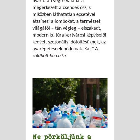
nyár után végre valahára
megérkezett a csendes ősz, s
miközben láthatatlan ecsetével
átszínezi a lombokat, a természet
világától – tán végleg – elszakadt,
modern kultúra kertvárosi képviselői
kedvelt szezonális időtöltésüknek, az
avarégetésnek hódolnak. Kár."
A
zöldbolt.hu cikke
Ne pörköljünk a