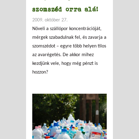
szomszéd orra alá!
2009. október 27.
Növeli a szállópor koncentrációját,
mérgek szabadulnak fel, és zavarja a
szomszédot – egyre több helyen tilos
az avarégetés. De akkor mihez
kezdjünk vele, hogy még pénzt is
hozzon?