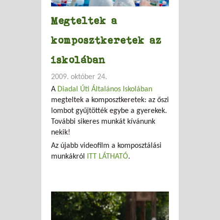
Megteltek a
komposztkeretek az
iskolában
2009. október 24.
A
Diadal Úti Általános Iskolában
megteltek a komposztkeretek: az őszi
lombot gyűjtötték egybe a gyerekek.
További sikeres munkát kívánunk
nekik!
Az újabb videofilm a komposztálási
munkákról
ITT LÁTHATÓ
.