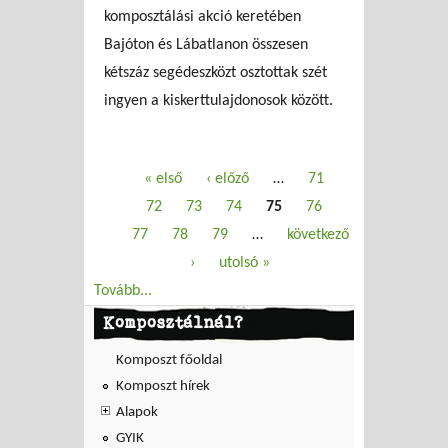
komposztálási akció keretében
Bajóton és Lábatlanon összesen
kétszáz segédeszközt osztottak szét
ingyen a kiskerttulajdonosok között.
Oldalak
« első
‹ előző
…
71
72
73
74
75
76
77
78
79
…
következő
›
utolsó »
Tovább...
Komposztálnál?
Komposzt főoldal
Komposzt hírek
Alapok
GYIK