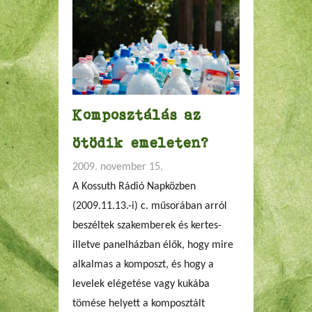
Komposztálás az
ötödik emeleten?
2009. november 15.
A Kossuth Rádió Napközben
(2009.11.13.-i) c. műsorában arról
beszéltek szakemberek és kertes-
illetve panelházban élők, hogy mire
alkalmas a komposzt, és hogy a
levelek elégetése vagy kukába
tömése helyett a komposztált