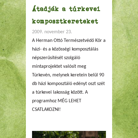
Átadják a túrkevei
komposztkereteket
2009. november 23.
A Herman Ottó Természetvédő Kör a
házi- és a közösségi komposztálás
népszerűsítését szolgáló
mintaprojektet valósít meg
Túrkevén, melynek keretein belül 90
db házi komposztáló edényt oszt szét
a túrkevei lakosság között. A
programhoz MÉG LEHET
CSATLAKOZNI!