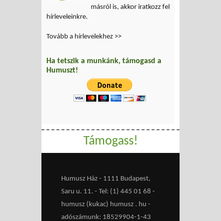
másról is, akkor iratkozz fel
hírleveleinkre.
Tovább a hírlevelekhez >>
Ha tetszik a munkánk, támogasd a
Humuszt!
Támogass!
Humusz Ház - 1111 Budapest,
Saru u. 11. - Tel: (1) 445 01 68 -
humusz (kukac) humusz . hu -
adószámunk: 18529904-1-43