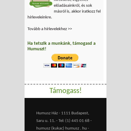
előadásainkról, és sok
másról is, akkor iratkozz fel
hírleveleinkre.
Tovább a hírlevelekhez >>
Ha tetszik a munkánk, támogasd a
Humuszt!
Támogass!
Humusz Ház - 1111 Budapest,
Saru u. 11. - Tel: (1) 445 01 68 -
humusz (kukac) humusz . hu -