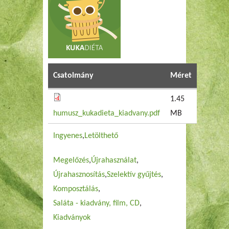
Csatolmány
Méret
1.45
humusz_kukadieta_kiadvany.pdf
MB
Ingyenes
Letölthető
Megelőzés
Újrahasználat
Újrahasznosítás
Szelektív gyűjtés
Komposztálás
Saláta - kiadvány, film, CD
Kiadványok