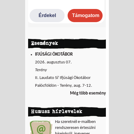
Események
IFJÚSÁGI ÖKOTÁBOR
2026. augusztus 07.
Terény
II. Laudato Si' Ifjúsági Ökotábor
Palócföldön - Terény, aug. 7-12.
Még több esemény
Humusz hírlevelek
Ha szeretnél e-mailben
rendszeresen értesülni
híreinkről, ingyenes