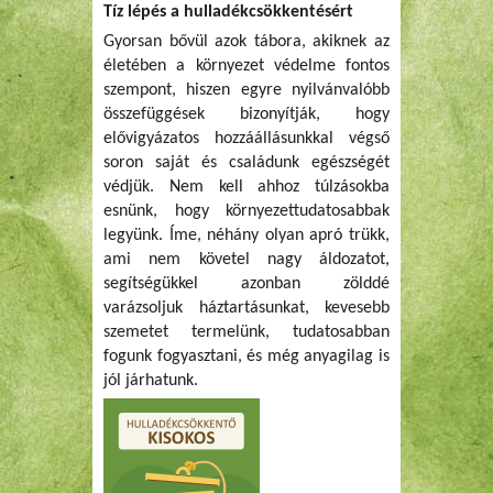
Tíz lépés a hulladékcsökkentésért
Gyorsan bővül azok tábora, akiknek az
életében a környezet védelme fontos
szempont, hiszen egyre nyilvánvalóbb
összefüggések bizonyítják, hogy
elővigyázatos hozzáállásunkkal végső
soron saját és családunk egészségét
védjük. Nem kell ahhoz túlzásokba
esnünk, hogy környezettudatosabbak
legyünk. Íme, néhány olyan apró trükk,
ami nem követel nagy áldozatot,
segítségükkel azonban zölddé
varázsoljuk háztartásunkat, kevesebb
szemetet termelünk, tudatosabban
fogunk fogyasztani, és még anyagilag is
jól járhatunk.