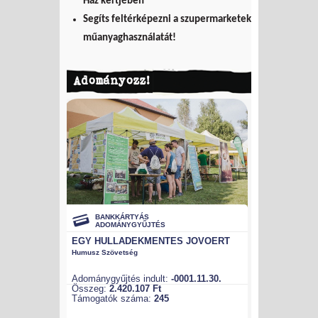
Ház kertjében
Segíts feltérképezni a szupermarketek
műanyaghasználatát!
Adományozz!