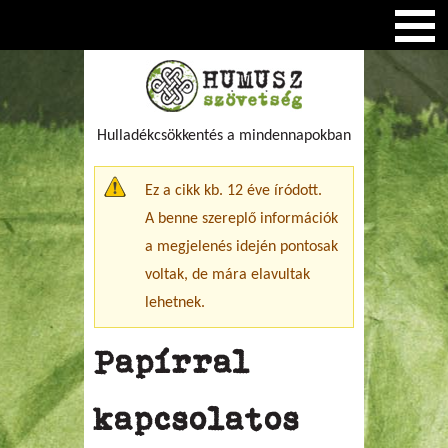
Hulladékcsökkentés a mindennapokban
Figyelmeztető üzenet
Ez a cikk kb. 12 éve íródott.
A benne szereplő információk
a megjelenés idején pontosak
voltak, de mára elavultak
lehetnek.
Papírral
kapcsolatos