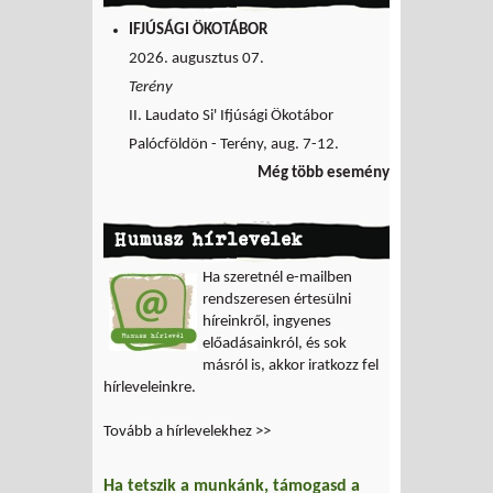
IFJÚSÁGI ÖKOTÁBOR
2026. augusztus 07.
Terény
II. Laudato Si' Ifjúsági Ökotábor
Palócföldön - Terény, aug. 7-12.
Még több esemény
Humusz hírlevelek
Ha szeretnél e-mailben
rendszeresen értesülni
híreinkről, ingyenes
előadásainkról, és sok
másról is, akkor iratkozz fel
hírleveleinkre.
Tovább a hírlevelekhez >>
Ha tetszik a munkánk, támogasd a