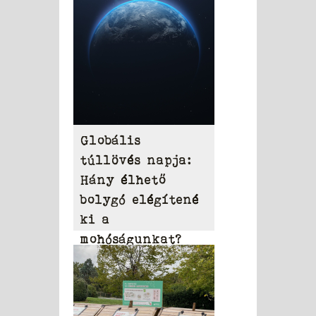
Globális
túllövés napja:
Hány élhető
bolygó elégítené
ki a
mohóságunkat?