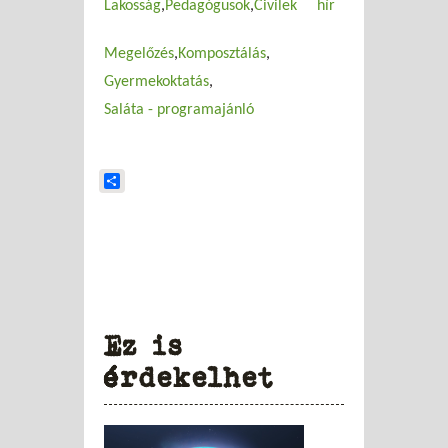
Lakosság
Pedagógusok
Civilek
hír
Megelőzés
Komposztálás
Gyermekoktatás
Saláta - programajánló
Share
Ez is
érdekelhet