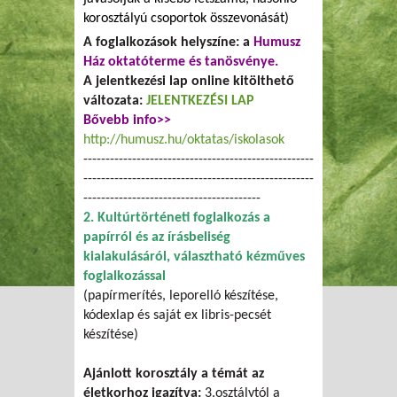
korosztályú csoportok összevonását)
A foglalkozások helyszíne: a
Humusz
Ház oktatóterme és tanösvénye.
A jelentkezési lap online kitölthető
változata:
JELENTKEZÉSI LAP
Bővebb info>>
http://humusz.hu/oktatas/iskolasok
----------------------------------------------------
----------------------------------------------------
----------------------------------------
2. Kultúrtörténeti foglalkozás a
papírról és az írásbeliség
kialakulásáról, választható kézműves
foglalkozással
(papírmerítés, leporelló készítése,
kódexlap és saját ex libris-pecsét
készítése)
Ajánlott korosztály a témát az
életkorhoz igazítva:
3.osztálytól a