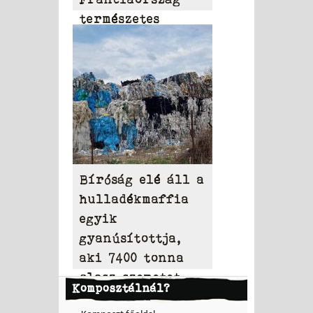
természetes
vizeiben
Bíróság elé áll a
hulladékmaffia
egyik
gyanúsítottja,
aki 7400 tonna
olasz szemetet
Komposztálnál?
hordott Tamásiba