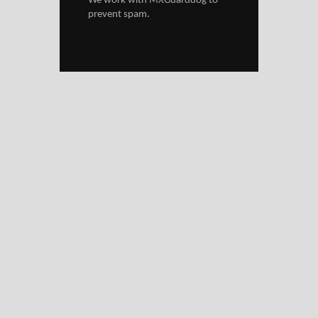
We work with
MXGuarddog
to
prevent spam.