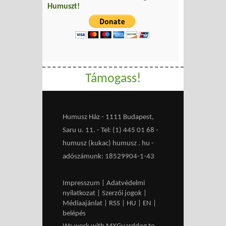
Humuszt!
Támogass!
Humusz Ház - 1111 Budapest,
Saru u. 11. - Tel: (1) 445 01 68 -
humusz (kukac) humusz . hu -
adószámunk: 18529904-1-43
Impresszum
|
Adatvédelmi
nyilatkozat
|
Szerzői jogok
|
Médiaajánlat
|
RSS
|
HU
|
EN
|
belépés