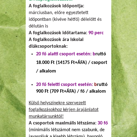
A foglalkozások időpontja:
márciusban, előre egyeztetett
időpontban (kivéve hétfő) délelőtt és
délután is
A foglalkozások időtartama:
90 perc
A foglalkozások ára iskolai
diákcsoportoknak:
20 fő alatti csoport esetén: b
ruttó
18.000 Ft (14175 Ft+ÁFA) / csoport
/ alkalom
20 fő feletti csoport esetén:
b
ruttó
900 Ft (709 Ft+ÁFA) / fő / alkalom
Külső helyszínekre szervezett
foglalkozásokhoz kérjen árajánlatot
munkatársunktól!
A csoportok maximális létszáma:
30 fő
(minimális létszámot nem szabunk, de
javasoljuk a kisebb létszámú, hasonló