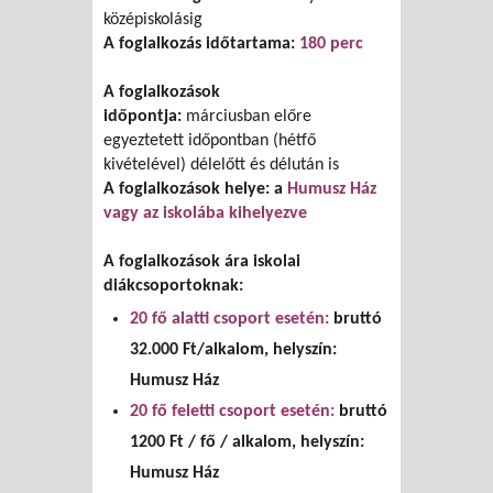
középiskolásig
A foglalkozás időtartama:
180 perc
A foglalkozások
időpontja:
márciusban előre
egyeztetett időpontban (hétfő
kivételével) délelőtt és délután is
A foglalkozások helye: a
Humusz Ház
vagy az iskolába kihelyezve
A foglalkozások ára iskolai
diákcsoportoknak:
20 fő alatti csoport esetén:
bruttó
32.000 Ft/alkalom, helyszín:
Humusz Ház
20 fő feletti csoport esetén:
bruttó
1200 Ft / fő / alkalom, helyszín:
Humusz Ház