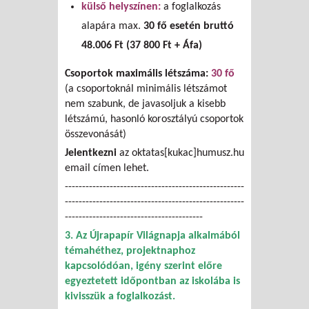
külső helyszínen:
a foglalkozás
alapára max.
30 fő esetén bruttó
48.006 Ft (37 800 Ft + Áfa)
Csoportok maximális létszáma:
30 fő
(a csoportoknál minimális létszámot
nem szabunk, de javasoljuk a kisebb
létszámú, hasonló korosztályú csoportok
összevonását)
Jelentkezni
az oktatas[kukac]humusz.hu
email címen lehet.
----------------------------------------------------
----------------------------------------------------
----------------------------------------
3. Az Újrapapír Világnapja alkalmából
témahéthez, projektnaphoz
kapcsolódóan, igény szerint előre
egyeztetett időpontban
az iskolába is
kivisszük a foglalkozást.