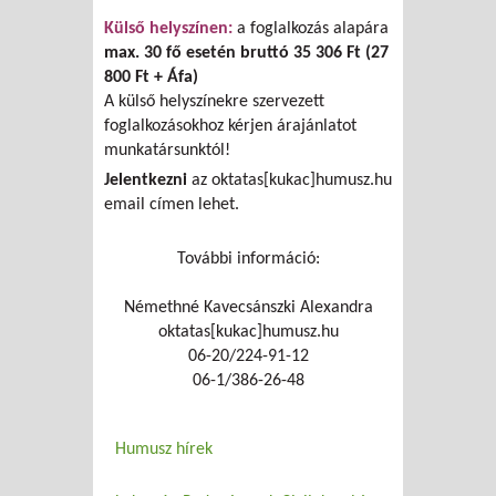
Külső helyszínen:
a foglalkozás alapára
max. 30 fő esetén bruttó 35 306 Ft (27
800 Ft + Áfa)
A külső helyszínekre szervezett
foglalkozásokhoz kérjen árajánlatot
munkatársunktól!
Jelentkezni
az oktatas[kukac]humusz.hu
email címen lehet.
További információ:
Némethné Kavecsánszki Alexandra
oktatas[kukac]humusz.hu
06-20/224-91-12
06-1/386-26-48
Humusz hírek