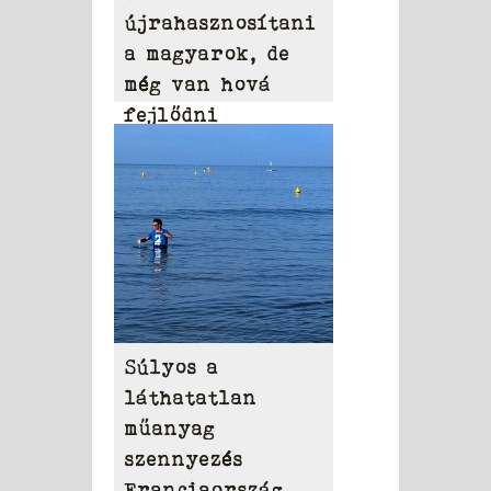
újrahasznosítani
a magyarok, de
még van hová
fejlődni
Súlyos a
láthatatlan
műanyag
szennyezés
Franciaország