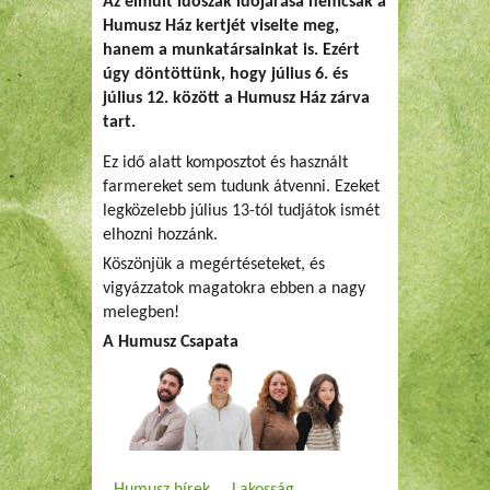
Az elmúlt időszak időjárása nemcsak a
Humusz Ház kertjét viselte meg,
hanem a munkatársainkat is. Ezért
úgy döntöttünk, hogy július 6. és
július 12. között a Humusz Ház zárva
tart.
Ez idő alatt komposztot és használt
farmereket sem tudunk átvenni. Ezeket
legközelebb július 13-tól tudjátok ismét
elhozni hozzánk.
Köszönjük a megértéseteket, és
vigyázzatok magatokra ebben a nagy
melegben!
A Humusz Csapata
Humusz hírek
Lakosság