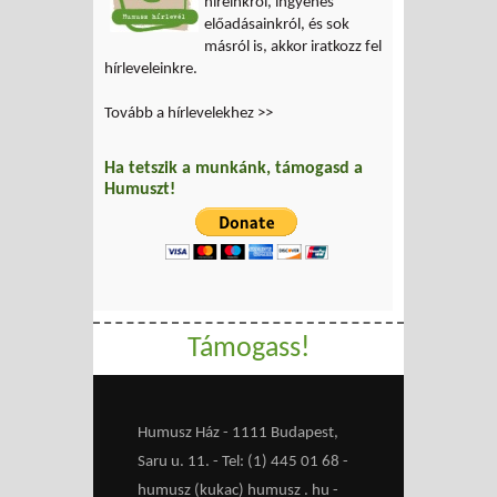
híreinkről, ingyenes
előadásainkról, és sok
másról is, akkor iratkozz fel
hírleveleinkre.
Tovább a hírlevelekhez >>
Ha tetszik a munkánk, támogasd a
Humuszt!
Támogass!
Humusz Ház - 1111 Budapest,
Saru u. 11. - Tel: (1) 445 01 68 -
humusz (kukac) humusz . hu -