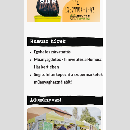
Humusz hírek
Egyhetes zárvatartás
Műanyagdetox - filmvetítés a Humusz
Ház kertjében
Segíts feltérképezni a szupermarketek
műanyaghasználatát!
Adományozz!