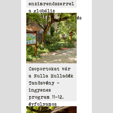
enzimrendszerrel
a globális
környezetszennyezés
ellen
Csoportokat vár
a Nulla Hulladék
Tanösvény –
ingyenes
program 11-12.
évfolyamos
diákoknak