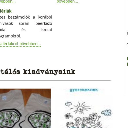
vebben...
bővebben...
lériák
pes beszámolók a korábbi
lhívások során beérkező
vodai és iskolai
ogramokról.
alériákról bővebben...
tálós kiadványaink