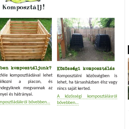
ben komposztáljunk?
Közösségi komposztálás
kféle komposztládával lehet
Komposztálni közösségben is
lálkozni a piacon, és
lehet, ha társasházban élsz vagy
ndegyiknek megvannak az
nincs saját kerted.
nyei és hátrányai.
A közösségi komposztálásról
mposztládákról bővebben...
bővebben...