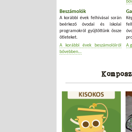
bő
Beszámolók
Ga
A korábbi évek felhívásai során
Ké
beérkező óvodai és iskolai
fe
programokról gyűjtöttünk össze
ó
ötleteket.
pr
A korábbi évek beszámolóiról
A g
bővebben...
Komposz