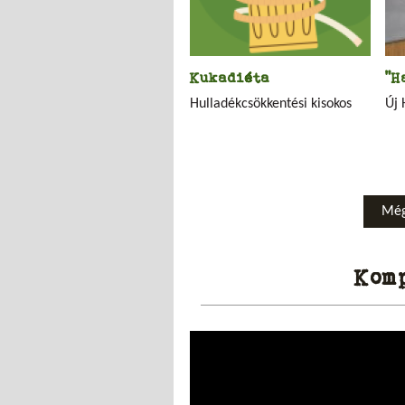
Kukadiéta
"H
Hulladékcsökkentési kisokos
Új 
Még
Kom