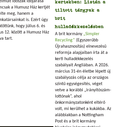
elmúlt időszak időjárása
kertekben: Listán a
csak a Humusz Ház kertjét
tiltott tárgyak a
elte meg, hanem a
brit
katársainkat is. Ezért úgy
töttünk, hogy július 6. és
hulladékkezelésben
ius 12. között a Humusz Ház
A brit kormány
„Simpler
va tart.
Recycling”
(Egyszerűbb
Újrahasznosítás) elnevezésű
reformja alapjaiban írta át a
kerti hulladékkezelés
szabályait Angliában. A 2026.
március 31-én életbe lépett új
szabályozás célja az országos
szintű egységesítés, véget
vetve a korábbi „irányítószám-
lottónak”, ahol
önkormányzatonként eltérő
volt, mi kerülhet a kukákba. Az
alábbiakban a Nottingham
Post és a brit kormány