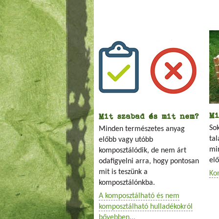
Mi
Mit szabad és mit nem?
So
Minden természetes anyag
ta
előbb vagy utóbb
mi
komposztálódik, de nem árt
elő
odafigyelni arra, hogy pontosan
mit is teszünk a
Ko
komposztálónkba.
A komposztálható és nem
komposztálható hulladékokról
bővebben...