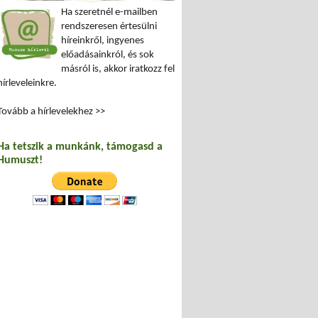
Ha szeretnél e-mailben
rendszeresen értesülni
híreinkről, ingyenes
előadásainkról, és sok
másról is, akkor iratkozz fel
hírleveleinkre.
Tovább a hírlevelekhez >>
Ha tetszik a munkánk, támogasd a
Humuszt!