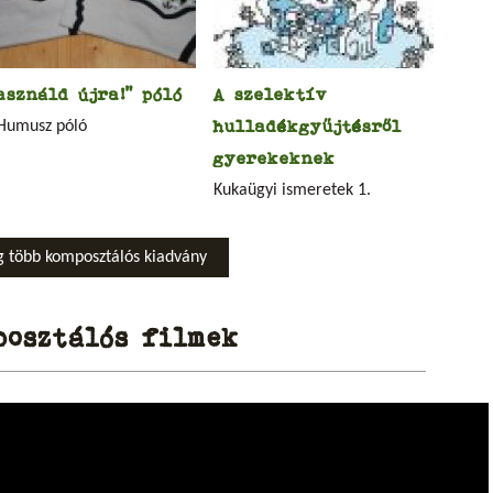
asználd újra!" póló
A szelektív
hulladékgyűjtésről
Humusz póló
gyerekeknek
Kukaügyi ismeretek 1.
 több komposztálós kiadvány
posztálós filmek