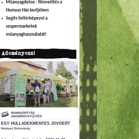
Műanyagdetox - filmvetítés a
Humusz Ház kertjében
Segíts feltérképezni a
szupermarketek
műanyaghasználatát!
Adományozz!