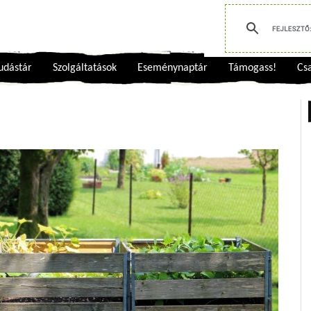
udástár
Szolgáltatások
Eseménynaptár
Támogass!
Csa