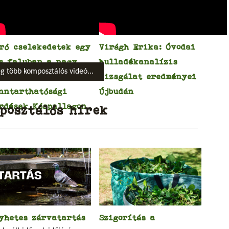
ró cselekedetek egy
Virágh Erika: Óvodai
s faluban a nagy
hulladékanalízis
 több komposztálós videó...
ltozásért –
vizsgálat eredményei
nntarthatósági
Újbudán
rdések Kóspallagon
posztálós hírek
yhetes zárvatartás
Szigorítás a