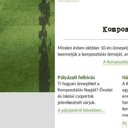
Kompos
Minden évben október 10-én ünnepelj
beemeljük a komposztálás témáját, ami
A Komposztün
Pályázati felhívás
Há
Ti hogyan ünnepliket a
A 
Komposztálás Napját? Óvodai
eg
és iskolai csoportok
er
jelentkezését várjuk.
fon
kom
A pályázatról bővebben...
me
Az