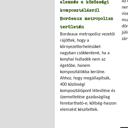
Az 
elemzés a közösségi
nem
komposztálásról
vis
Bordeaux metropolisz
mun
dön
területén
júl
Bordeaux metropolisz vezetői
zár
rájöttek, hogy a
környezetterhelésüket
nagyban csökkentené, ha a
konyhai hulladék nem az
égetőbe, hanem
komposztálókba kerülne.
Ahhoz, hogy megállapítsák,
400 közösségi
komposztálópont létesítése és
üzemeltetése gazdaságilag
fenntartható-e; költség-haszon
elemzést készítettek.