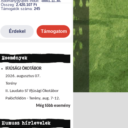
Események
IFJÚSÁGI ÖKOTÁBOR
2026. augusztus 07.
Terény
II. Laudato Si' Ifjúsági Ökotábor
Palócföldön - Terény, aug. 7-12.
Még több esemény
Humusz hírlevelek