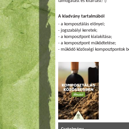
támogatást és kitartást! :)
A kiadvány tartalmából
- a komposztálás előnyei;
- jogszabályi keretek;
- a komposztpont kialakítása;
- a komposztpont működtetése;
- működő közösségi komposztpontok 