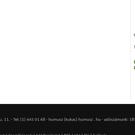
 11. - Tel: (1) 445 01 68 - humusz (kukac) humusz . hu -
adószámunk: 18