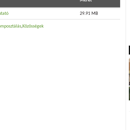
Méret
utató
29.91 MB
mposztálás
Közösségek