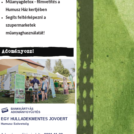
Műanyagdetox - filmvetítés a
Humusz Ház kertjében
Segíts feltérképezni a
szupermarketek
műanyaghasználatát!
Adományozz!