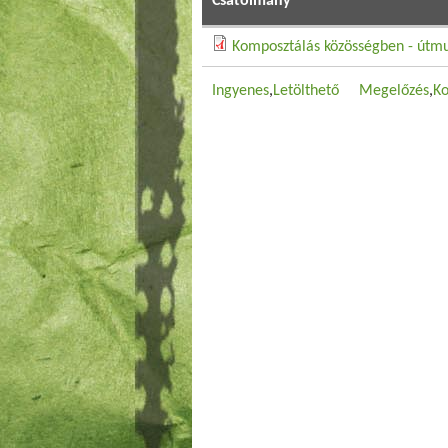
Csatolmány
Komposztálás közösségben - útm
Ingyenes
Letölthető
Megelőzés
Ko