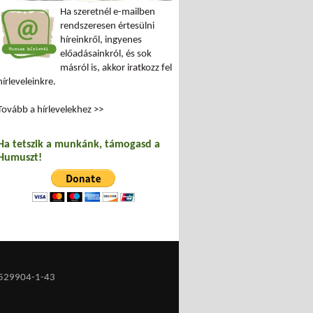
Ha szeretnél e-mailben
rendszeresen értesülni
híreinkről, ingyenes
előadásainkról, és sok
másról is, akkor iratkozz fel
hírleveleinkre.
Tovább a hírlevelekhez >>
Ha tetszik a munkánk, támogasd a
Humuszt!
529904-1-43