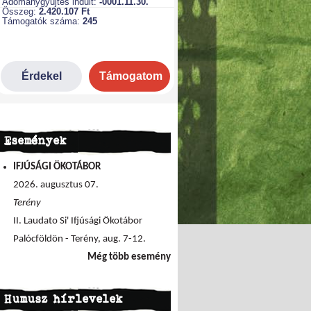
Események
IFJÚSÁGI ÖKOTÁBOR
2026. augusztus 07.
Terény
II. Laudato Si' Ifjúsági Ökotábor
Palócföldön - Terény, aug. 7-12.
Még több esemény
Humusz hírlevelek