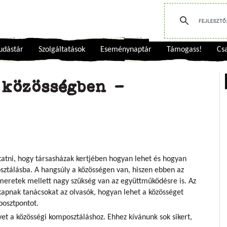
udástár
Szolgáltatások
Eseménynaptár
Támogass!
Csa
közösségben -
tatni, hogy társasházak kertjében hogyan lehet és hogyan
ztálásba. A hangsúly a közösségen van, hiszen ebben az
meretek mellett nagy szükség van az együttműködésre is. Az
kapnak tanácsokat az olvasók, hogyan lehet a közösséget
posztpontot.
et a közösségi komposztáláshoz. Ehhez kívánunk sok sikert,