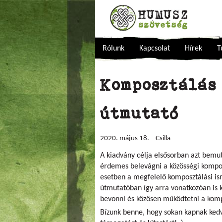
Rólunk
Kapcsolat
Hírek
T
Komposztálás 
útmutató
2020. május 18.
Csilla
A kiadvány célja elsősorban azt bemu
érdemes belevágni a közösségi kompos
esetben a megfelelő komposztálási is
útmutatóban így arra vonatkozóan is 
bevonni és közösen működtetni a kom
Bízunk benne, hogy sokan kapnak kedv