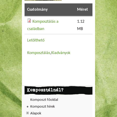
Csatolmány
Méret
Komposztálás a
1.12
családban
MB
Letölthető
Komposztálás
Kiadványok
Komposztálnál?
Komposzt főoldal
Komposzt hírek
Alapok