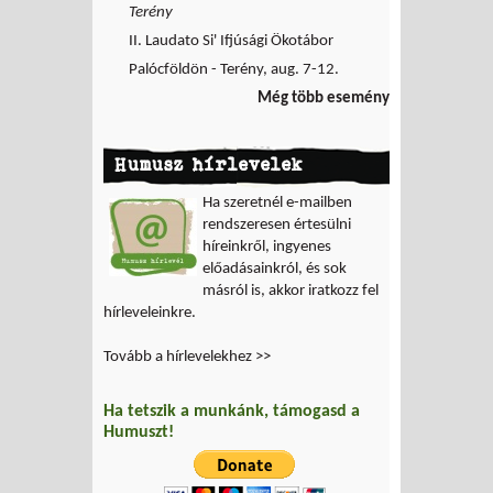
Terény
II. Laudato Si' Ifjúsági Ökotábor
Palócföldön - Terény, aug. 7-12.
Még több esemény
Humusz hírlevelek
Ha szeretnél e-mailben
rendszeresen értesülni
híreinkről, ingyenes
előadásainkról, és sok
másról is, akkor iratkozz fel
hírleveleinkre.
Tovább a hírlevelekhez >>
Ha tetszik a munkánk, támogasd a
Humuszt!