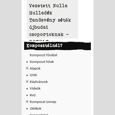
Vezetett Nulla
Hulladék
Tanösvény séták
újbudai
csoportoknak –
BETELT
Komposztálnál?
Komposzt főoldal
Komposzt hírek
Alapok
GYIK
Kiadványok
Videók
Kviz
Komposzt ünnep
Játékok