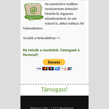
Ha szeretnél e-mailben
rendszeresen értesülni
híreinkről, ingyenes
előadásainkról, és sok
másról is, akkor iratkozz fel
hírleveleinkre.
Tovább a hírlevelekhez >>
Ha tetszik a munkánk, támogasd a
Humuszt!
Támogass!
Humusz Ház - 1111 Budapest,