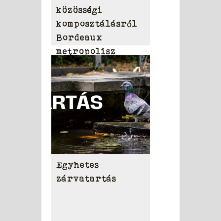
közösségi
komposztálásról
Bordeaux
metropolisz
területén
Egyhetes
zárvatartás