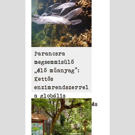
Parancsra
megsemmisülő
„élő műanyag”:
Kettős
enzimrendszerrel
a globális
környezetszennyezés
ellen