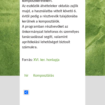
komposztkeretekért.
Az eszközök átvételekor oktatás zajlik
majd, a használatba vételt követő 6.
évtől pedig a résztvevők tulajdonába
kerülnek a komposztálók.
A programban résztvevőket az
önkormányzat telefonos és személyes
tanácsadással segíti, valamint
aprítékolási lehetőséget biztosít
számukra.
Forrás:
XVI. ker. honlapja
hír
Komposztálás
Share