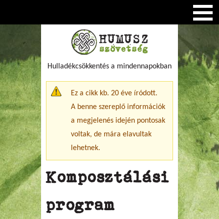
Hulladékcsökkentés a mindennapokban
Figyelmeztető üzenet
Ez a cikk kb. 20 éve íródott.
A benne szereplő információk
a megjelenés idején pontosak
voltak, de mára elavultak
lehetnek.
Komposztálási
program