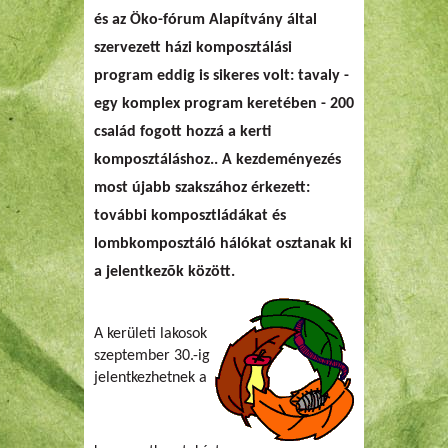
és az Öko-fórum Alapítvány által
szervezett
házi komposztálási
program
eddig is sikeres volt: tavaly -
egy komplex program keretében - 200
család fogott hozzá a kerti
komposztáláshoz.. A kezdeményezés
most
újabb szakszához érkezett:
további komposztládákat és
lombkomposztáló hálókat osztanak ki
a jelentkezõk között.
A kerületi lakosok
szeptember 30.-ig
jelentkezhetnek a