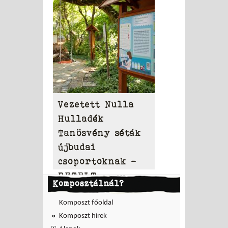
diákoknak
Vezetett Nulla
Hulladék
Tanösvény séták
újbudai
csoportoknak –
BETELT
Komposztálnál?
Komposzt főoldal
Komposzt hírek