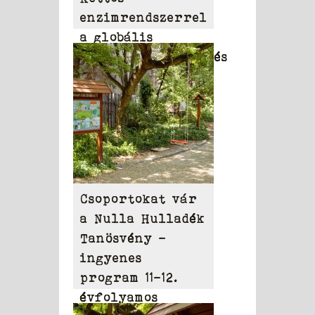
enzimrendszerrel
a globális
környezetszennyezés
ellen
Csoportokat vár
a Nulla Hulladék
Tanösvény –
ingyenes
program 11-12.
évfolyamos