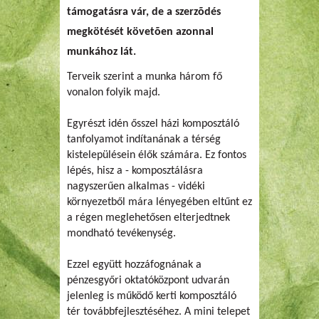
támogatásra vár, de a szerzõdés
megkötését követõen azonnal
munkához lát.
Terveik szerint a munka három fő
vonalon folyik majd.
Egyrészt idén ősszel házi komposztáló
tanfolyamot indítanának a térség
kistelepülésein élők számára. Ez fontos
lépés, hisz a - komposztálásra
nagyszerűen alkalmas - vidéki
környezetből mára lényegében eltűnt ez
a régen meglehetősen elterjedtnek
mondható tevékenység.
Ezzel együtt hozzáfognának a
pénzesgyőri oktatóközpont udvarán
jelenleg is működő kerti komposztáló
tér továbbfejlesztéséhez. A mini telepet