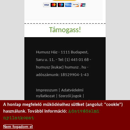
Támogass!
Humusz Ház - 1111 Budapest,
Saru u. 11. - Tel: (1) 445 01 68 -
humusz (kukac) humusz . hu -
adószámunk: 18529904-1-43
Impresszum
|
Adatvédelmi
nyilatkozat
|
Szerzői jogok
|
Médiaajánlat
|
RSS
|
HU
|
EN
|
A honlap megfelelő működéséhez sütiket (angolul: "cookie")
belépés
Adatvédelmi
használunk. További információ:
We work with
MXGuarddog
to
nyilatkozat
prevent spam.
Nem fogadom el