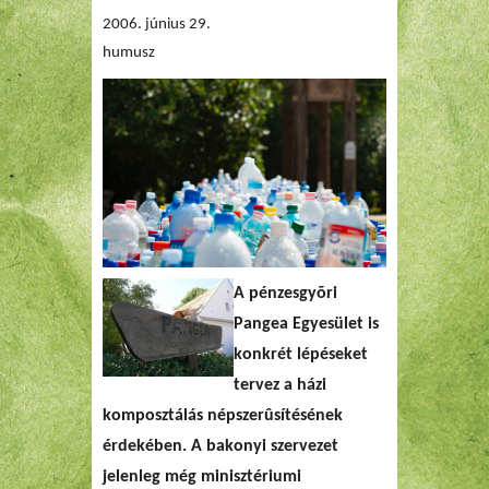
2006. június 29.
humusz
A
pénzesgyõri
Pangea Egyesület is
konkrét lépéseket
tervez a
házi
komposztálás népszerûsítésének
érdekében. A bakonyi szervezet
jelenleg még minisztériumi