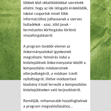
többek közt oktatótáblákkal szeretnék
ellátni, hogy az ide látogató érdeklődők,
iskolai csoportok minél több
információhoz juthassanak a szerves
hulladékok - azaz, zöld javak -
természetes körforgásba történő
visszaforgatásáról.
A program további elemei az
önkormányzatokat igyekeznek
megcélozni: felmérés indul a
kistelepülések önkormányzatai között a
komposztálás módszereinek
elterjedtségéről, a módszer iránti
nyitottságról; illetve módszertani
kiadvány írását tervezik a komposztálás
kistelepüléseken való terjesztéséről.
Reméljük, mihamarabb hozzáfoghatnak
a program megvalósításához...