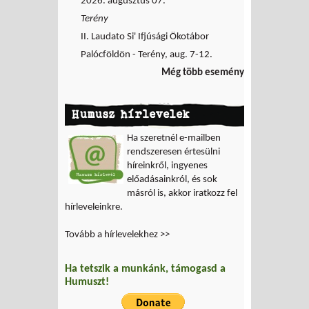
2026. augusztus 07.
Terény
II. Laudato Si' Ifjúsági Ökotábor
Palócföldön - Terény, aug. 7-12.
Még több esemény
Humusz hírlevelek
Ha szeretnél e-mailben
rendszeresen értesülni
híreinkről, ingyenes
előadásainkról, és sok
másról is, akkor iratkozz fel
hírleveleinkre.
Tovább a hírlevelekhez >>
Ha tetszik a munkánk, támogasd a
Humuszt!