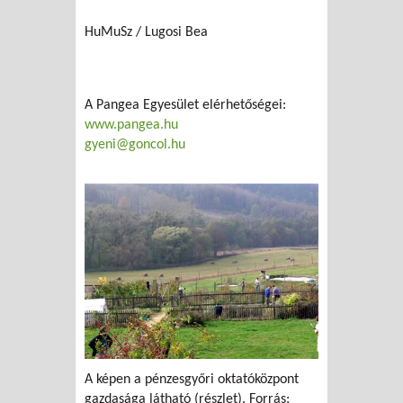
HuMuSz / Lugosi Bea
A Pangea Egyesület elérhetőségei:
www.pangea.hu
gyeni@goncol.hu
A képen a pénzesgyőri oktatóközpont
gazdasága látható (részlet). Forrás: