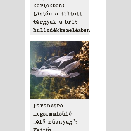
kertekben:
Listán a tiltott
tárgyak a brit
hulladékkezelésben
Parancsra
megsemmisülő
„élő műanyag”:
Kettős