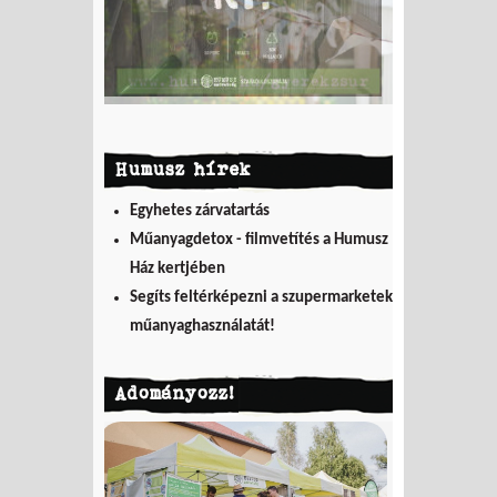
Humusz hírek
Egyhetes zárvatartás
Műanyagdetox - filmvetítés a Humusz
Ház kertjében
Segíts feltérképezni a szupermarketek
műanyaghasználatát!
Adományozz!