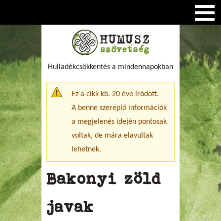
Hulladékcsökkentés a mindennapokban
Figyelmeztető üzenet
Ez a cikk kb. 20 éve íródott.
A benne szereplő információk
a megjelenés idején pontosak
voltak, de mára elavultak
lehetnek.
Bakonyi zöld
javak