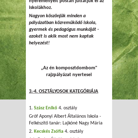
nyereményeit postán juttatjuk el az
iskolákhoz.
Nagyon köszönjük minden a
pályázatban közreműködő iskola,
gyermek és pedagógus munkáját -
azokét is akik most nem kaptak
helyezést!
„Az én komposztdombom"
rajzpályázat nyertesei
3.-4. OSZTÁLYOSOK KATEGÓRIÁJA
1.
Szász Enikő
4. osztály
Gróf Aponyi Albert Általános Iskola -
Felkészítő tanár: Lajkóné Nagy Mária
2.
Kecskés Zsófia
4. osztály