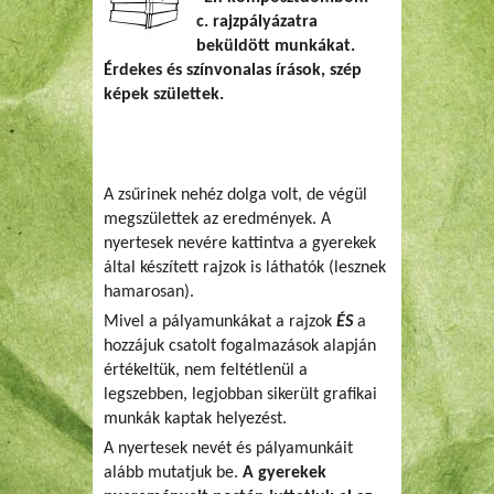
c. rajzpályázatra
beküldött munkákat.
Érdekes és színvonalas írások, szép
képek születtek.
A zsűrinek nehéz dolga volt, de végül
megszülettek az eredmények. A
nyertesek nevére kattintva a gyerekek
által készített rajzok is láthatók (lesznek
hamarosan).
Mivel a pályamunkákat a rajzok
ÉS
a
hozzájuk csatolt fogalmazások alapján
értékeltük, nem feltétlenül a
legszebben, legjobban sikerült grafikai
munkák kaptak helyezést.
A nyertesek nevét és pályamunkáit
alább mutatjuk be.
A gyerekek