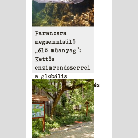
Parancsra
megsemmisülő
„élő műanyag”:
Kettős
enzimrendszerrel
a globális
környezetszennyezés
ellen