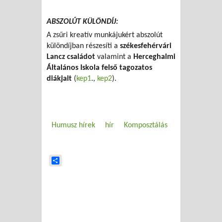
ABSZOLÚT KÜLÖNDÍJ:
A zsűri kreatív munkájukért abszolút
különdíjban részesíti a
székesfehérvári
Lancz családot
valamint a
Herceghalmi
Általános Iskola felső tagozatos
diákjait
(
kep1
.,
kep2
).
Humusz hírek
hír
Komposztálás
Share