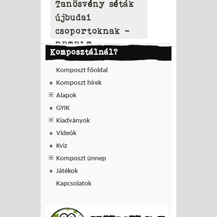
Tanösvény séták
újbudai
csoportoknak –
BETELT
Komposztálnál?
Komposzt főoldal
Komposzt hírek
Alapok
GYIK
Kiadványok
Videók
Kviz
Komposzt ünnep
Játékok
Kapcsolatok