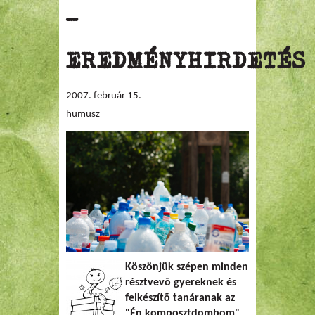
-
EREDMÉNYHIRDETÉS
2007. február 15.
humusz
Köszönjük szépen minden
résztvevõ gyereknek és
felkészítõ tanáranak az
"Én komposztdombom"