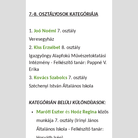
7.-8. OSZTÁLYOSOK KATEGÓRIÁJA
1.
Joó Noémi
7. osztály
Veresegyház
2.
Kiss Erzsébet
8. osztály
Igazgyöngy Alapfokú Művészetoktatási
Intézmény - Felkészítő tanár: Pappné V.
Erika
3.
Kovács Szabolcs
7. osztály
Széchenyi István Általános Iskola
KATEGÓRIÁN BELÜLI KÜLÖNDÍJASOK:
Maróti Eszter
és
Hoóz Regina
közös
munkája 7. osztály (Irinyi János
Általános Iskola - Felkészítő tanár:
Horváth Irén)