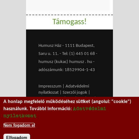
Támogass!
Humusz Ház - 1111 Budapest,
Saru u. 11. - Tel: (1) 445 01 68 -
humusz (kukac) humusz . hu -
adószámunk: 18529904-1-43
Impresszum
|
Adatvédelmi
nyilatkozat
|
Szerzői jogok
|
Médiaajánlat
|
RSS
|
HU
|
EN
|
A honlap megfelelő működéséhez sütiket (angolul: "cookie")
belépés
Adatvédelmi
használunk. További információ:
We work with
MXGuarddog
to
nyilatkozat
prevent spam.
Nem fogadom el
Elfogadom