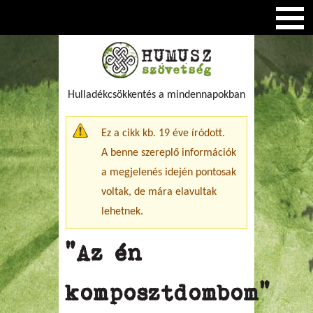
Hulladékcsökkentés a mindennapokban
Figyelmeztető üzenet
Ez a cikk kb. 19 éve íródott.
A benne szereplő információk
a megjelenés idején pontosak
voltak, de mára elavultak
lehetnek.
"Az én
komposztdombom"