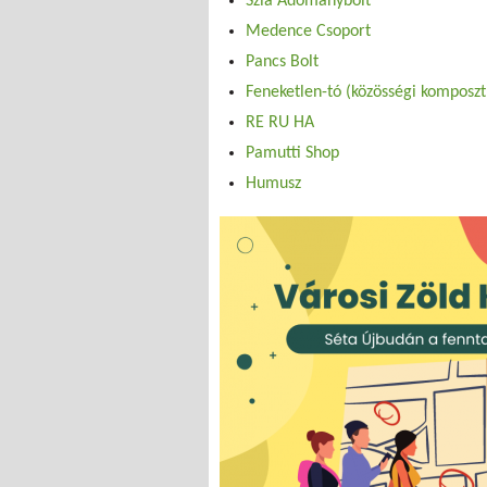
Szia Adománybolt
Medence Csoport
Pancs Bolt
Feneketlen-tó (közösségi komposzt
RE RU HA
Pamutti Shop
Humusz