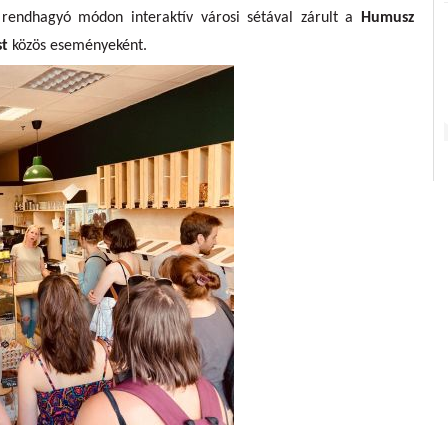
 rendhagyó módon interaktív városi sétával zárult a
Humusz
st
közös eseményeként.