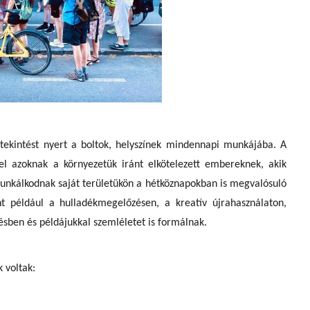
etekintést nyert a boltok, helyszínek mindennapi munkájába. A
fel azoknak a környezetük iránt elkötelezett embereknek, akik
l munkálkodnak saját területükön a hétköznapokban is megvalósuló
t például a hulladékmegelőzésen, a kreatív újrahasználaton,
ésben és példájukkal szemléletet is formálnak.
 voltak: