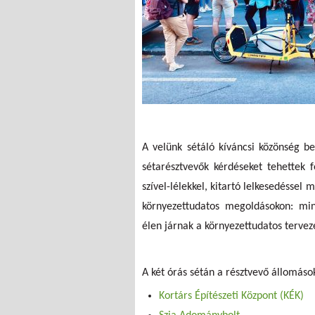
A velünk sétáló kíváncsi közönség b
sétarésztvevők kérdéseket tehettek 
szível-lélekkel, kitartó lelkesedésse
környezettudatos megoldásokon: min
élen járnak a környezettudatos tervez
A két órás sétán a résztvevő állomások
Kortárs Építészeti Központ (KÉK)