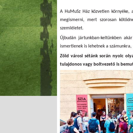
A HuMuSz Ház közvetlen környéke, a 
megismerni, mert szorosan kötődne
szemléletet.
Újbudán jártunkban-keltünkben akár 
ismertlenek is lehetnek a számunkra, p
Zöld városi sétánk során nyolc oly
tulajdonos vagy boltvezető is bemu