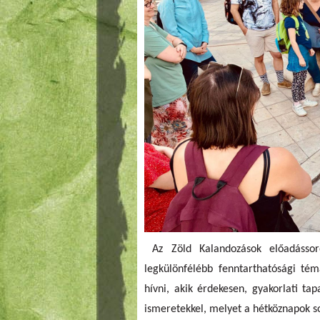
Az Zöld Kalandozások előadássoro
legkülönfélébb fenntarthatósági tém
hívni, akik érdekesen, gyakorlati ta
ismeretekkel, melyet a hétköznapok so