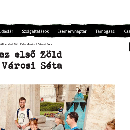
udástár
Szolgáltatások
Eseménynaptár
Támogass!
Csa
rült az első Zöld Kalandozások Városi Séta
az első Zöld
 Városi Séta