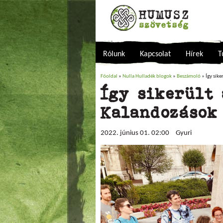
Rólunk
Kapcsolat
Hírek
T
Főoldal
»
Nulla Hulladék blogok
»
Beszámoló
» Így sike
Jelenlegi hely
Így sikerült 
Kalandozások
2022. június 01. 02:00
Gyuri