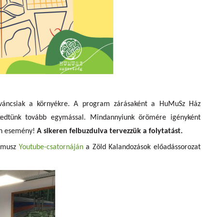
kíváncsiak a környékre. A program zárásaként a HuMuSz Ház
kedtünk tovább egymással. Mindannyiunk örömére igényként
yen esemény!
A sikeren felbuzdulva tervezzük a folytatást.
Humusz
Youtube-csatornáján
a Zöld Kalandozások előadássorozat