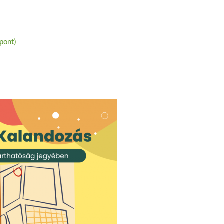
pont)