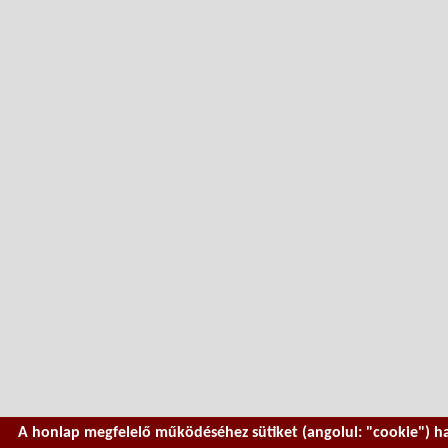
A honlap megfelelő működéséhez sütiket (angolul: "cookie") h