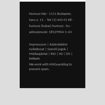
Humusz Ház - 1111 Budapest,
Saru u. 11. - Tel: (1) 445 01 68 -
humusz (kukac) humusz . hu -
adószámunk: 18529904-1-43
Impresszum
|
Adatvédelmi
nyilatkozat
|
Szerzői jogok
|
Médiaajánlat
|
RSS
|
HU
|
EN
|
belépés
We work with
MXGuarddog
to
prevent spam.