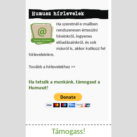
Humusz hírlevelek
Ha szeretnél e-mailben
rendszeresen értesülni
híreinkről, ingyenes
előadásainkról, és sok
másról is, akkor iratkozz fel
hírleveleinkre.
Tovább a hírlevelekhez >>
Ha tetszik a munkánk, támogasd a
Humuszt!
Támogass!