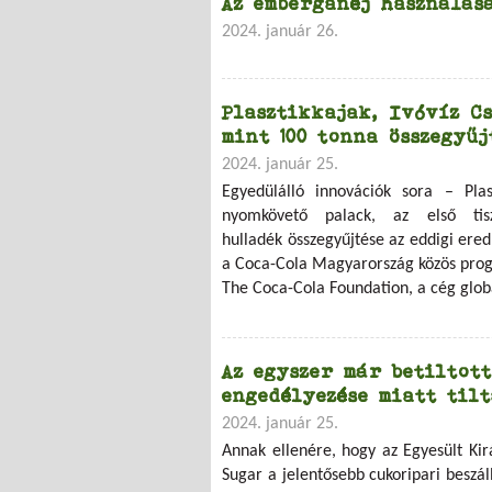
Az emberganéj használás
2024. január 26.
Plasztikkajak, Ivóvíz Cs
mint 100 tonna összegyű
2024. január 25.
Egyedülálló innovációk sora – Plasz
nyomkövető palack, az első t
hulladék összegyűjtése az eddigi ere
a Coca-Cola Magyarország közös prog
The Coca-Cola Foundation, a cég glob
Az egyszer már betiltot
engedélyezése miatt til
2024. január 25.
Annak ellenére, hogy az Egyesült Kir
Sugar a jelentősebb cukoripari beszá