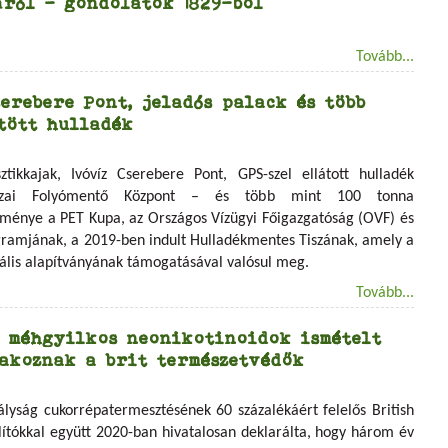
áról – gondolatok 1829-ből
Tovább...
erebere Pont, jeladós palack és több
jtött hulladék
tikkajak, Ivóvíz Cserebere Pont, GPS-szel ellátott hulladék
iszai Folyómentő Központ – és több mint 100 tonna
dménye a PET Kupa, az Országos Vízügyi Főigazgatóság (OVF) és
ramjának, a 2019-ben indult Hulladékmentes Tiszának, amely a
ális alapítványának támogatásával valósul meg.
Tovább...
t méhgyilkos neonikotinoidok ismételt
takoznak a brit természetvédők
ályság cukorrépatermesztésének 60 százalékáért felelős British
llítókkal együtt 2020-ban hivatalosan deklarálta, hogy három év