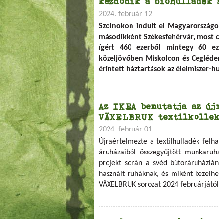
kezdődik a biohulladék 
2024. február 12.
Szolnokon indult el Magyarországon
másodikként Székesfehérvár, most c
ígért 460 ezerből mintegy 60 e
közeljövőben Miskolcon és Cegléde
érintett háztartások az élelmiszer-hu
Az IKEA bemutatja az új
VÄXELBRUK textilkollek
2024. február 01.
Újraértelmezte a textilhulladék felh
áruházaiból összegyűjtött munkaruh
projekt során a svéd bútoráruházlán
használt ruháknak, és miként kezelhe
VÄXELBRUK sorozat 2024 februárjától 