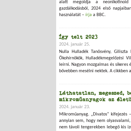
alatt megoldja a neonikotinoid
gazdálkodásból, 2024 első napjaiba
használatát –
írja
a BBC.
Így telt 2023
2024. január 25.
Nulla Hulladék Tanösvény, Giliszta 
Ökohírnökök, Hulladékmegelőzési Vi
leírni. Nagyon mozgalmas és sikeres 
bővebben mesélni nektek. A cikkben a
Láthatatlan, megeszed, b
mikroműanyagok az élet
2024. január 23.
Mikroműanyag. „Divatos” kifejezés –
annyian sem, hogy nem olyasvalami,
nem távoli tengerekben lebegő kis i