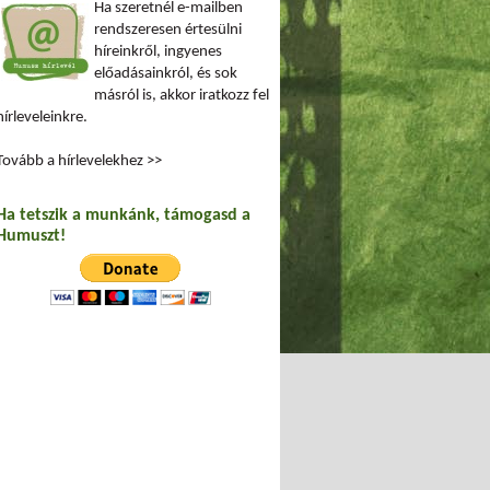
Ha szeretnél e-mailben
rendszeresen értesülni
híreinkről, ingyenes
előadásainkról, és sok
másról is, akkor iratkozz fel
hírleveleinkre.
Tovább a hírlevelekhez >>
Ha tetszik a munkánk, támogasd a
Humuszt!