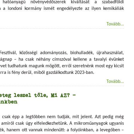
 hatóanyagú növényvédőszerek kiváltását a szabadföldi
n a londoni kormány ismét engedélyezte az ilyen kemikáliák
Tovább...
Fesztivál, közösségi adományozás, biohulladék, újrahasználat,
lágnap – ha csak néhány címszóval kellene a tavalyi évünket
évet tudhatunk magunk mögött, erről szeretnénk most egy kicsit
rra is fény derül, miből gazdálkodtunk 2023-ban.
Tovább...
eteg leszel tőle, Mi AZ? -
ünkben
 csak épp a legtöbben nem tudják, mit jelent. Azt pedig még
 amiről csak úgy elfeledkezhetünk. A mikroműanyagok ugyanis
zék, hanem ott vannak mindenütt: a folyóinkban, a levegőben –