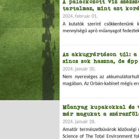
A palackozott víz százs
tartalmaz, mint azt kor
2024. február 01.
A kutatók szerint csökkentenünk k
mennyiségű apró műanyagot fedeztek 
Az akkugyártáson túl: a
sincs sok haszna, de épp
2024. január 30.
Nem nyereséges az akkumulátorhullad
magában. Az Orbán-kabinet mégis eről
Műanyag kupakokkal és 
már magukat a szárazfö
2024. január 28.
Amatőr természetbúvárok közösségi m
Science of The Total Environment fo