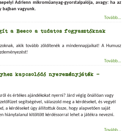
sepelyi Adrienn mikroműanyag-gyorstalpalója, avagy: ha az
gy bajban vagyunk.
Tovább...
gít a Beeco a tudatos fogyasztóknak
azoknak, akik tovább zöldítenék a mindennapjaikat! A Humusz
ezdeményezést!
Tovább...
yhez kapcsolódó nyereményjáték -
sről és értékes ajándékokat nyerni? Járd végig önállóan vagy
zetőfüzet segítségével, válaszold meg a kérdéseket, és vegyél
d, a kérdéseket úgy állítottuk össze, hogy alapvetően saját
 hiánytalanul kitöltött kérdéssorral lehet a játékra nevezni.
Tovább...