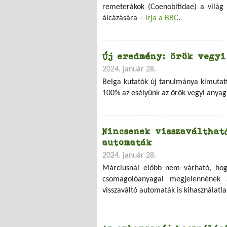
remeterákok (Coenobitidae) a vilá
álcázására –
írja a BBC
.
Új eredmény: örök vegyi
2024. január 28.
Belga kutatók új tanulmánya kimutatt
100% az esélyünk az örök vegyi anyag 
Nincsenek visszaválthat
automaták
2024. január 28.
Márciusnál előbb nem várható, hog
csomagolóanyagai megjelennének 
visszaváltó automaták is kihasználatl