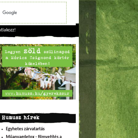
tlakozz!
Humusz hírek
Egyhetes zárvatartás
Műanyagdetox - filmvetítés a