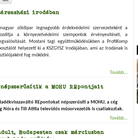
társasházi irodában
magyar zöldipar legnagyobb érdekvédelmi szervezeteként a
zdítja a környezetvédelmi szempontok érvényesítését, a
egvalósítását. Mostani tagi együttműködésükben a ProfiKomp
posztálót helyezett ki a KSZGYSZ Irodájában, ami az Irodának is
sztálójaként fog működni.
Tovább...
 népszerűsítik a MOHU REpontjait
ulladékvisszaváltó REpontokat népszerűsíti a MOHU, a cég
ra és Till Attila televíziós műsorvezetők is csatlakoztak.
Tovább...
dult, Budapesten csak márciusban