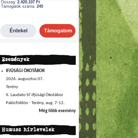
Események
IFJÚSÁGI ÖKOTÁBOR
2026. augusztus 07.
Terény
II. Laudato Si' Ifjúsági Ökotábor
Palócföldön - Terény, aug. 7-12.
Még több esemény
Humusz hírlevelek