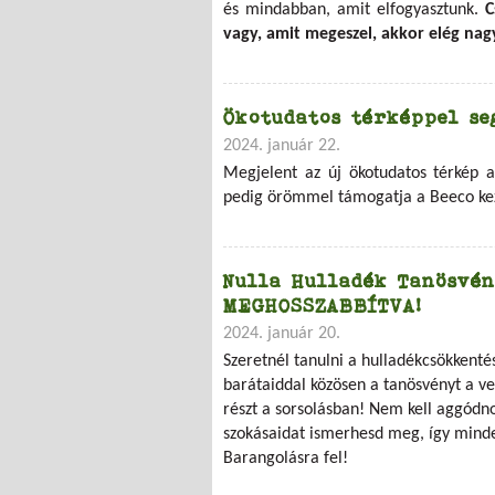
és mindabban, amit elfogyasztunk.
C
vagy, amit megeszel, akkor elég na
Ökotudatos térképpel se
2024. január 22.
Megjelent az új ökotudatos térkép 
pedig örömmel támogatja a Beeco k
Nulla Hulladék Tanösvén
MEGHOSSZABBÍTVA!
2024. január 20.
Szeretnél tanulni a hulladékcsökkenté
barátaiddal közösen a tanösvényt a ve
részt a sorsolásban! Nem kell aggódno
szokásaidat ismerhesd meg, így minden
Barangolásra fel!