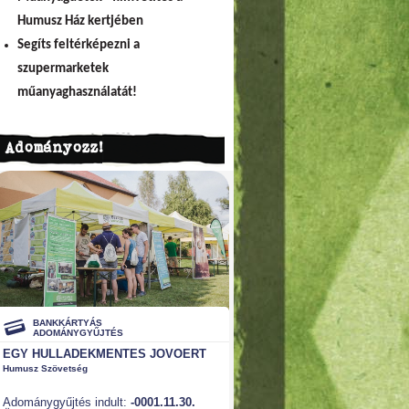
Humusz Ház kertjében
Segíts feltérképezni a
szupermarketek
műanyaghasználatát!
Adományozz!