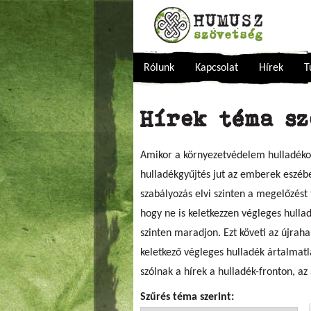
Rólunk
Kapcsolat
Hírek
T
Hírek téma s
Amikor a környezetvédelem hulladékos 
hulladékgyűjtés jut az emberek eszébe
szabályozás elvi szinten a megelőzést
hogy ne is keletkezzen végleges hulla
szinten maradjon. Ezt követi az újraha
keletkező végleges hulladék ártalmatl
szólnak a hírek a hulladék-fronton, a
Szűrés téma szerint: