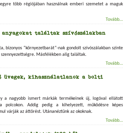
g egyre több régiójában használnak emberi szemetet a maguk
Tovább...
 anyagokat találtak szívószálakban
a, bizonyos “környezetbarát”-nak gondolt szívószálakban szinte
szennyezettségre. Másfélékben alig találtak.
Tovább...
ó üvegek, kihasználatlanok a bolti
y a nagyobb ismert márkák termékeinek új, logóval ellátott
a polcokon. Addig pedig a kihelyezett, működésre képes
anul várják az áttörést. Utánanéztünk az okoknak.
Tovább...