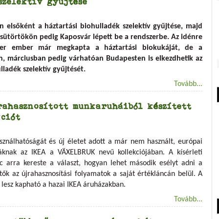
szelektív gyűjtése
 elsőként a háztartási biohulladék szelektív gyűjtése, majd
sütörtökön pedig Kaposvár lépett be a rendszerbe. Az idénre
zer ember már megkapta a háztartási biokukáját, de a
n, márciusban pedig várhatóan Budapesten is elkezdhetik az
lladék szelektív gyűjtését.
Tovább...
rahasznosított munkaruháiból készített
ciót
asználhatóságát és új életet adott a már nem használt, európai
áknak az IKEA a VÄXELBRUK nevű kollekciójában. A kísérleti
c arra kereste a választ, hogyan lehet második esélyt adni a
tők az újrahasznosítási folyamatok a saját értékláncán belül. A
lesz kapható a hazai IKEA áruházakban.
Tovább...