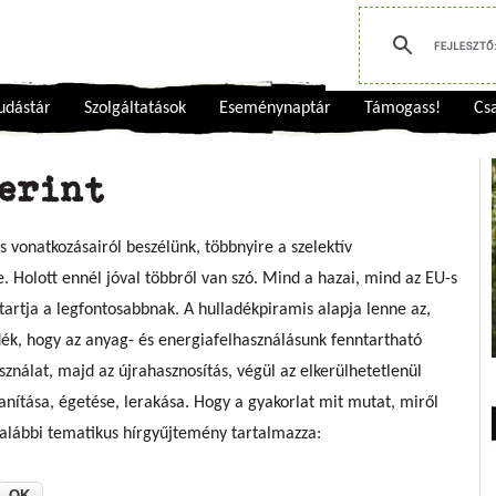
udástár
Szolgáltatások
Eseménynaptár
Támogass!
Csa
zerint
vonatkozásairól beszélünk, többnyire a szelektív
. Holott ennél jóval többről van szó. Mind a hazai, mind az EU-s
 tartja a legfontosabbnak. A hulladékpiramis alapja lenne az,
dék, hogy az anyag- és energiafelhasználásunk fenntartható
sználat, majd az újrahasznosítás, végül az elkerülhetetlenül
anítása, égetése, lerakása. Hogy a gyakorlat mit mutat, miről
z alábbi tematikus hírgyűjtemény tartalmazza: