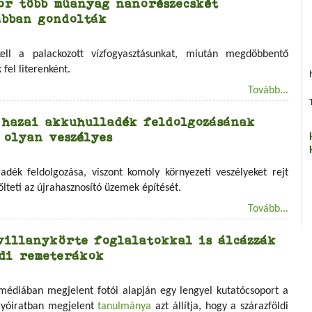
zor több műanyag nanorészecskét
ábban gondolták
ell a palackozott vízfogyasztásunkat, miután megdöbbentő
fel literenként.
Tovább...
 hazai akkuhulladék feldolgozásának
 olyan veszélyes
ék feldolgozása, viszont komoly környezeti veszélyeket rejt
teti az újrahasznosító üzemek építését.
Tovább...
villanykörte foglalatokkal is álcázzák
ldi remeterákok
édiában megjelent fotói alapján egy lengyel kutatócsoport a
lyóiratban megjelent
tanulmánya
azt állítja, hogy a szárazföldi