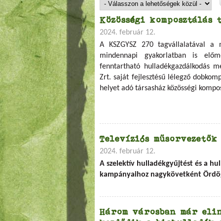
Közösségi komposztálás 
2024. február 12.
A KSZGYSZ 270 tagvállalatával a 
mindennapi gyakorlatban is előmo
fenntartható hulladékgazdálkodás m
Zrt. saját fejlesztésű lélegző dobkom
helyet adó társasház közösségi kompo
Televíziós műsorvezetők
2024. február 12.
A szelektív hulladékgyűjtést és a h
kampányaihoz nagykövetként Ördög Nó
Három városban már elin