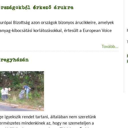
országokból érkező árukra
 Európai Bizottság azon országok bizonyos árucikkeire, amelyek
nyag-kibocsátási korlátozásokkal, értesült a European Voice
Tovább...
íregyházán
e igyekszik rendet tartani, általában nem szeretünk
ermészetes mindenkinek az, hogy ne szemeteljen a