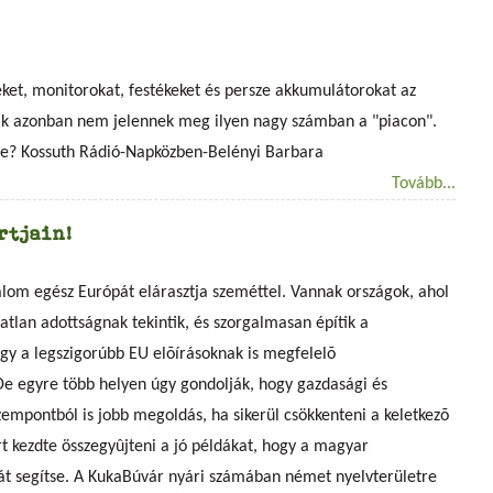
et, monitorokat, festékeket és persze akkumulátorokat az
ékák azonban nem jelennek meg ilyen nagy számban a "piacon".
se?
Kossuth Rádió-Napközben-Belényi Barbara
Tovább...
rtjain!
alom egész Európát elárasztja szeméttel. Vannak országok, ahol
atlan adottságnak tekintik, és szorgalmasan építik a
gy a legszigorúbb EU elõírásoknak is megfelelõ
De egyre több helyen úgy gondolják, hogy gazdasági és
empontból is jobb megoldás, ha sikerül csökkenteni a keletkezõ
 kezdte összegyûjteni a jó példákat, hogy a magyar
t segítse. A KukaBúvár nyári számában német nyelvterületre