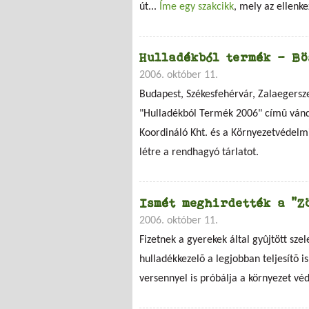
út...
Íme egy szakcikk
, mely az ellenke
Hulladékból termék - B
2006. október 11.
Budapest, Székesfehérvár, Zalaegersz
"Hulladékból Termék 2006" címû vándo
Koordináló Kht. és a Környezetvédelm
létre a rendhagyó tárlatot.
Ismét meghirdették a "Z
2006. október 11.
Fizetnek a gyerekek által gyûjtött sze
hulladékkezelõ a legjobban teljesítõ is
versennyel is próbálja a környezet véd