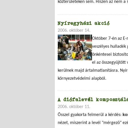
közterületeken sem. Hiszen az nem a s
Nyíregyházi akció
2006. október 14.
Október 7-én az E-
veszélyes hulladék
önkéntesei biztosít
el az összegyûjtött
kerülnek majd ártalmatlanításra. Nyí
környezetvédelmi alapból.
A diófalevél komposztál
2006. október 11.
Õsszel gyakorta felmerül a kérdés:
ko
nézet, miszerint a levél "mérgezõ" e