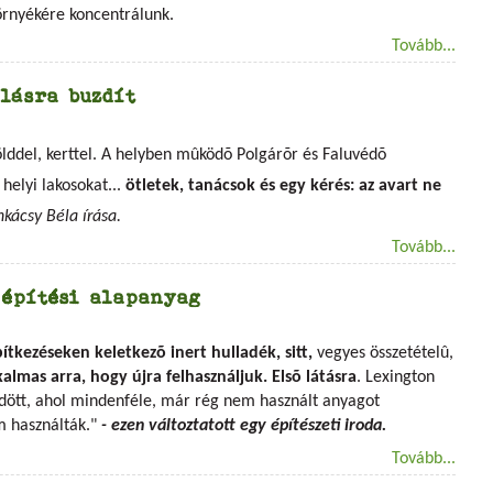
örnyékére koncentrálunk.
Tovább...
lásra buzdít
zölddel, kerttel. A helyben mûködõ Polgárõr és Faluvédõ
helyi lakosokat...
ötletek, tanácsok és egy kérés: az avart ne
kácsy Béla írása.
Tovább...
 építési alapanyag
ítkezéseken keletkezõ inert hulladék, sitt,
vegyes összetételû,
lmas arra, hogy újra felhasználjuk. Elsõ látásra
. Lexington
dött, ahol mindenféle, már rég nem használt anyagot
m használták."
- ezen változtatott egy építészeti iroda.
Tovább...