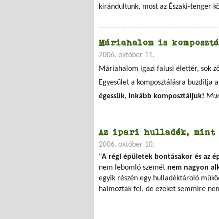
kirándultunk, most az Északi-tenger k
Máriahalom is komposztá
2006. október 11.
Máriahalom igazi falusi élettér, sok 
Egyesület a komposztálásra buzdítja a 
égessük, inkább komposztáljuk!
Mun
Az ipari hulladék, mint
2006. október 10.
"
A régi épületek bontásakor és az ép
nem lebomló szemét
nem nagyon alka
egyik részén egy hulladéktároló mûkö
halmoztak fel, de ezeket semmire ne