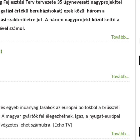
 Fejlesztési Terv tervezete 35 úgynevezett nagyprojekttel
gatási értékû beruházásokat) ezek közül három a
si szakterületre jut. A három nagyprojekt közül kettõ a
ével számol.
Tovább...
!
Tovább...
 és egyéb mûanyag tasakok az európai boltokból a brüsszeli
 A magyar gyártók fellélegezhetnek, igaz, a nyugat-európai
 végzetes lehet számukra. [Echo TV]
Tovább...