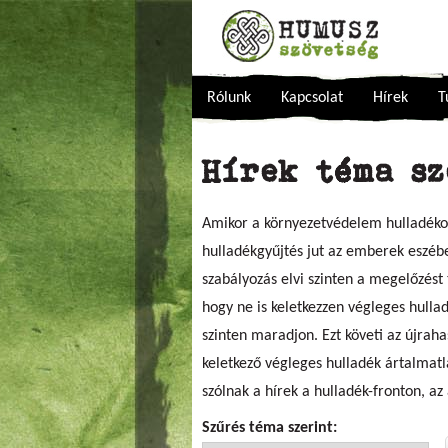
Rólunk
Kapcsolat
Hírek
T
Hírek téma s
Amikor a környezetvédelem hulladékos 
hulladékgyűjtés jut az emberek eszébe
szabályozás elvi szinten a megelőzést
hogy ne is keletkezzen végleges hulla
szinten maradjon. Ezt követi az újraha
keletkező végleges hulladék ártalmatl
szólnak a hírek a hulladék-fronton, a
Szűrés téma szerint: