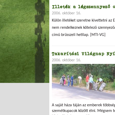
Illeték a légszennyező 
2006. október 16.
Külön illetéket szeretne kivettetni az
nem rendelkeznek kötelezõ szennyezõa
címû brüsszeli hetilap. [MTI-VG]
Takarítási Világnap Ny
2006. október 16.
A saját háza táján az emberek többség
szemétkupacok között élni. Mégsem t