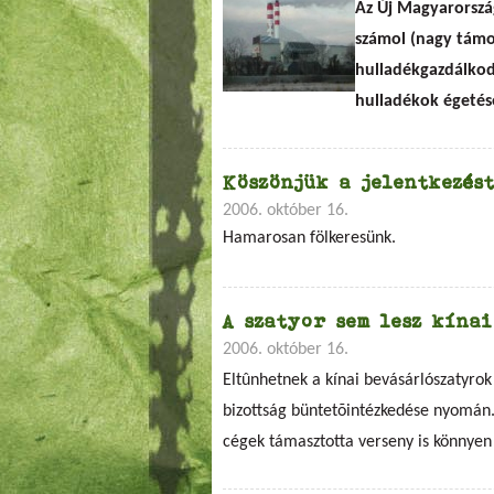
Az Új Magyarország
számol (nagy támo
hulladékgazdálkodá
hulladékok égetés
Köszönjük a jelentkezést
2006. október 16.
Hamarosan fölkeresünk.
A szatyor sem lesz kínai
2006. október 16.
Eltûnhetnek a kínai bevásárlószatyrok
bizottság büntetõintézkedése nyomán.
cégek támasztotta verseny is könnyen