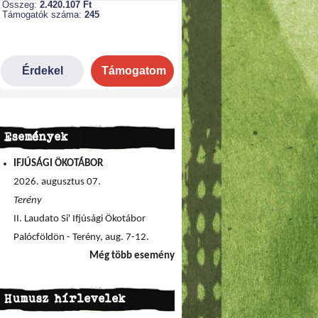
Események
IFJÚSÁGI ÖKOTÁBOR
2026. augusztus 07.
Terény
II. Laudato Si' Ifjúsági Ökotábor
Palócföldön - Terény, aug. 7-12.
Még több esemény
Humusz hírlevelek