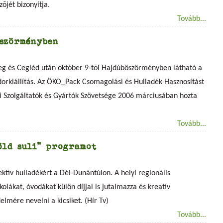
zõjét bizonyítja.
Tovább...
öszörményben
eg és Cegléd után október 9-tõl Hajdúböszörményben látható a
rkiállítás. Az ÖKO_Pack Csomagolási és Hulladék Hasznosítást
i Szolgáltatók és Gyártók Szövetsége 2006 márciusában hozta
Tovább...
öld suli" programot
lektív hulladékért a Dél-Dunántúlon. A helyi regionális
kolákat, óvodákat külön díjjal is jutalmazza és kreatív
elmére nevelni a kicsiket. (Hír Tv)
Tovább...