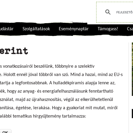
udástár
Szolgáltatások
Eseménynaptár
Támogass!
Csa
zerint
vonatkozásairól beszélünk, többnyire a szelektív
. Holott ennél jóval többről van szó. Mind a hazai, mind az EU-s
 tartja a legfontosabbnak. A hulladékpiramis alapja lenne az,
dék, hogy az anyag- és energiafelhasználásunk fenntartható
sználat, majd az újrahasznosítás, végül az elkerülhetetlenül
anítása, égetése, lerakása. Hogy a gyakorlat mit mutat, miről
z alábbi tematikus hírgyűjtemény tartalmazza: