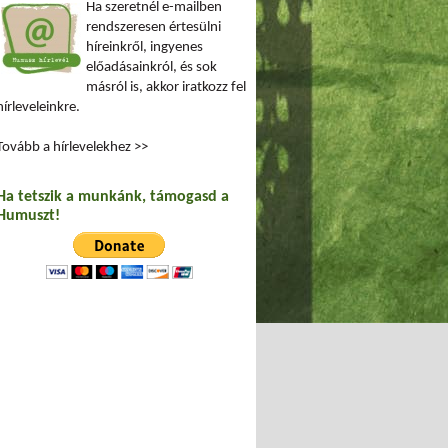
Ha szeretnél e-mailben
rendszeresen értesülni
híreinkről, ingyenes
előadásainkról, és sok
másról is, akkor iratkozz fel
hírleveleinkre.
Tovább a hírlevelekhez >>
Ha tetszik a munkánk, támogasd a
Humuszt!