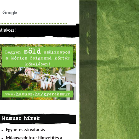
tlakozz!
Humusz hírek
Egyhetes zárvatartás
Műanyagdetox - filmvetítés a