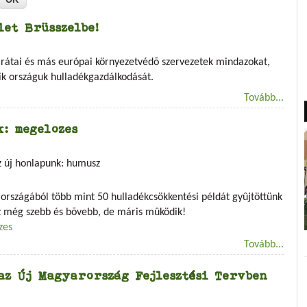
let Brüsszelbe!
Barátai és más európai környezetvédõ szervezetek mindazokat,
ik országuk hulladékgazdálkodását.
Tovább...
: megelozes
z új honlapunk: humusz
 országából több mint 50 hulladékcsökkentési példát gyûjtöttünk
sz még szebb és bõvebb, de máris mûködik!
zes
Tovább...
az Új Magyarország Fejlesztési Tervben