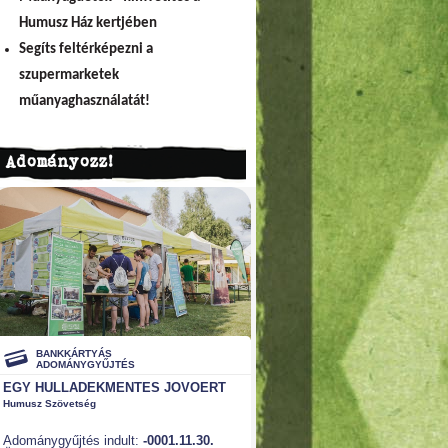
Humusz Ház kertjében
Segíts feltérképezni a
szupermarketek
műanyaghasználatát!
Adományozz!