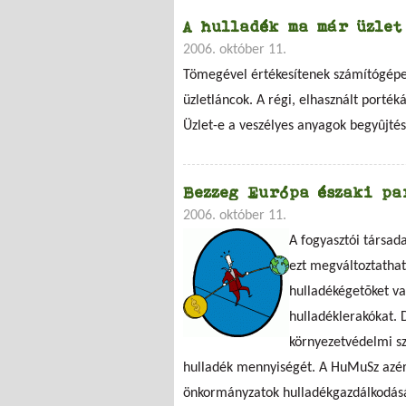
A hulladék ma már üzlet
2006. október 11.
Tömegével értékesítenek számítógépek
üzletláncok. A régi, elhasznált port
Üzlet-e a veszélyes anyagok begyûjté
Bezzeg Európa északi pa
2006. október 11.
A fogyasztói társad
ezt megváltoztathat
hulladékégetõket va
hulladéklerakókat. 
környezetvédelmi sz
hulladék mennyiségét. A HuMuSz azért
önkormányzatok hulladékgazdálkodásá