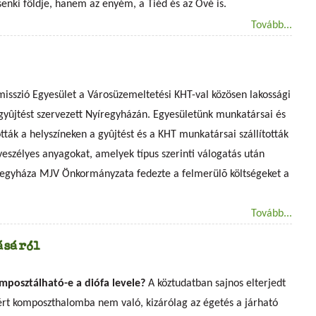
enki földje, hanem az enyém, a Tiéd és az Övé is.
Tovább...
misszió Egyesület a Városüzemeltetési KHT-val közösen lakossági
 gyûjtést szervezett Nyíregyházán. Egyesületünk munkatársai és
ották a helyszíneken a gyûjtést és a KHT munkatársai szállították
 veszélyes anyagokat, amelyek típus szerinti válogatás után
regyháza MJV Önkormányzata fedezte a felmerülõ költségeket a
Tovább...
ásáról
mposztálható-e a diófa levele?
A köztudatban sajnos elterjedt
zért komposzthalomba nem való, kizárólag az égetés a járható