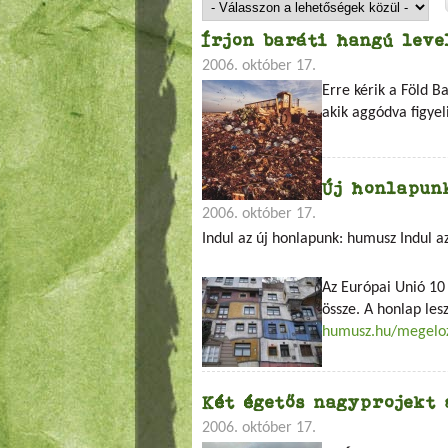
Írjon baráti hangú leve
2006. október 17.
Erre kérik a Föld 
akik aggódva figyel
Új honlapunk
2006. október 17.
Indul az új honlapunk: humusz
Indul a
Az Európai Unió 10
össze. A honlap le
humusz.hu/megelo
Két égetős nagyprojekt 
2006. október 17.