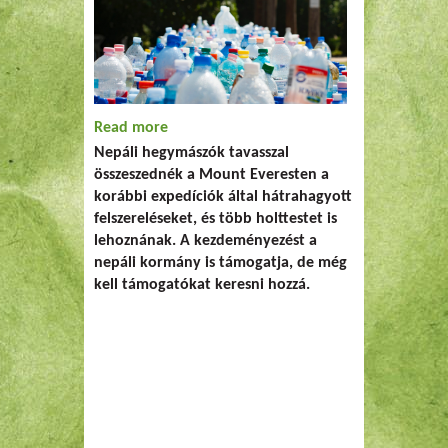
Read more
about Összeszedik a szemetet a Mount
Nepáli hegymászók tavasszal
Everesten
összeszednék a Mount Everesten a
korábbi expedíciók által hátrahagyott
felszereléseket, és több holttestet is
lehoznának. A kezdeményezést a
nepáli kormány is támogatja, de még
kell támogatókat keresni hozzá.