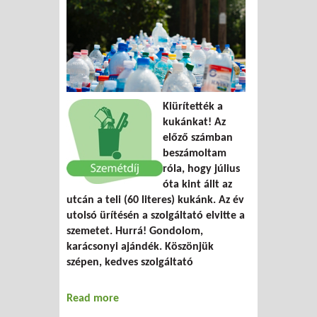
Kiürítették a
kukánkat! Az
előző számban
beszámoltam
róla, hogy július
óta kint állt az
utcán a teli (60 literes) kukánk. Az év
utolsó ürítésén a szolgáltató elvitte a
szemetet. Hurrá! Gondolom,
karácsonyi ajándék. Köszönjük
szépen, kedves szolgáltató
Read more
about Kuka blues 2.