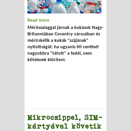
Read more
about Félcentizgető kukások
Mérőszalaggal járnak a kukások Nagy-
Britanniában Coventry városában és
méricskélik a kukák "szájának"
nyitottságát: ha ugyanis fél centinél
nagyobbra "tátott" a fedél, nem
kötelesek kiüríteni.
Mikrocsippel, SIM-
kártyával követik