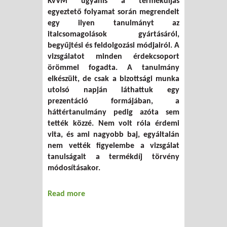
KvVM ugyanis a termékdíjas
egyeztető folyamat során megrendelt
egy ilyen tanulmányt az
italcsomagolások gyártásáról,
begyűjtési és feldolgozási módjairól. A
vizsgálatot minden érdekcsoport
örömmel fogadta. A tanulmány
elkészült, de csak a bizottsági munka
utolsó napján láthattuk egy
prezentáció formájában, a
háttértanulmány pedig azóta sem
tették közzé. Nem volt róla érdemi
vita, és ami nagyobb baj, egyáltalán
nem vették figyelembe a vizsgálat
tanulságait a termékdíj törvény
módosításakor.
Read more
about Életciklus-elemzéseket!