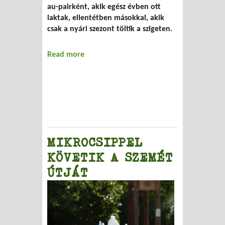
au-pairként, akik egész évben ott
laktak, ellentétben másokkal, akik
csak a nyári szezont töltik a szigeten.
Read more
about Szeméthelyzet Mallorcán
MIKROCSIPPEL
KÖVETIK A SZEMÉT
ÚTJÁT