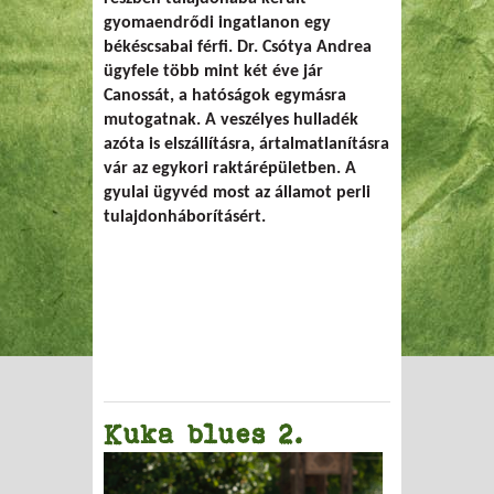
gyomaendrődi ingatlanon egy
békéscsabai férfi. Dr. Csótya Andrea
ügyfele több mint két éve jár
Canossát, a hatóságok egymásra
mutogatnak. A veszélyes hulladék
azóta is elszállításra, ártalmatlanításra
vár az egykori raktárépületben. A
gyulai ügyvéd most az államot perli
tulajdonháborításért.
Kuka blues 2.