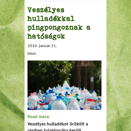
Veszélyes
hulladékkal
pingpongoznak a
hatóságok
2010. január 21.
beus
Read more
about Veszélyes hulladékkal
Veszélyes hulladékot örökölt a
pingpongoznak a hatóságok
részben tulajdonába került