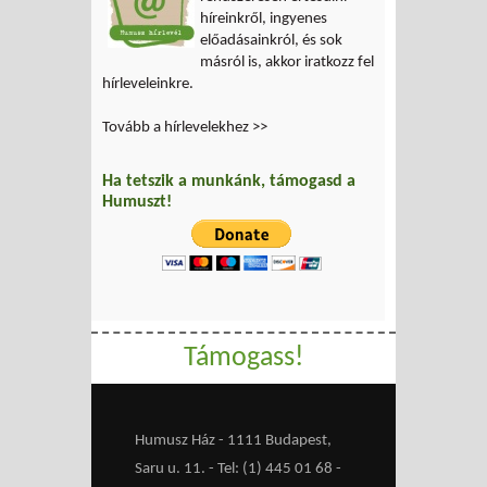
híreinkről, ingyenes
előadásainkról, és sok
másról is, akkor iratkozz fel
hírleveleinkre.
Tovább a hírlevelekhez >>
Ha tetszik a munkánk, támogasd a
Humuszt!
Támogass!
Humusz Ház - 1111 Budapest,
Saru u. 11. - Tel: (1) 445 01 68 -