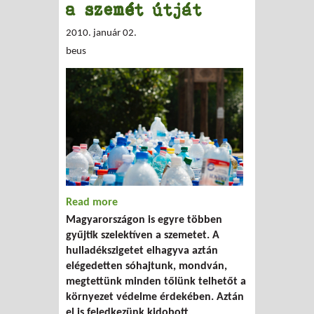
a szemét útját
2010. január 02.
beus
Read more
about Mikrocsippel, SIM-kártyával
Magyarországon is egyre többen
követik a szemét útját
gyűjtik szelektíven a szemetet. A
hulladékszigetet elhagyva aztán
elégedetten sóhajtunk, mondván,
megtettünk minden tőlünk telhetőt a
környezet védelme érdekében. Aztán
el is feledkezünk kidobott