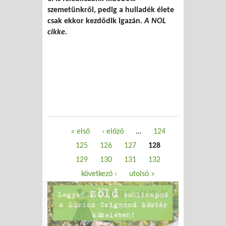
szemetünkről, pedig a hulladék élete
csak ekkor kezdődik igazán.
A NOL
cikke.
Oldalak
« első
‹ előző
…
124
125
126
127
128
129
130
131
132
következő ›
utolsó »