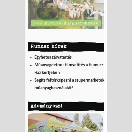
Humusz hírek
Egyhetes zárvatartás
Műanyagdetox - filmvetítés a Humusz
Ház kertjében
Segíts feltérképezni a szupermarketek
műanyaghasználatát!
Adományozz!