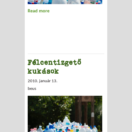
Read more
about HULLADÉK
Félcentizgető
kukások
2010. január 13.
beus