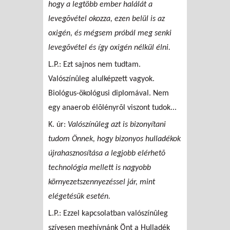
hogy a legtöbb ember halálát a
levegõvétel okozza, ezen belül is az
oxigén, és mégsem próbál meg senki
levegõvétel és így oxigén nélkül élni.
L.P.: Ezt sajnos nem tudtam.
Valószínûleg alulképzett vagyok.
Biológus-ökológusi diplomával. Nem
egy anaerob élõlényrõl viszont tudok...
K. úr:
Valószínûleg azt is bizonyítani
tudom Önnek, hogy bizonyos hulladékok
újrahasznosítása a legjobb elérhetõ
technológia mellett is nagyobb
környezetszennyezéssel jár, mint
elégetésük esetén.
L.P.: Ezzel kapcsolatban valószínûleg
szívesen meghívnánk Önt a Hulladék