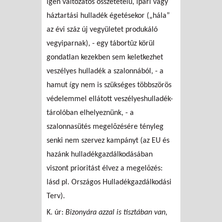
igen változatos összetételû, ipari vagy
háztartási hulladék égetésekor („hála”
az évi száz új vegyületet produkáló
vegyiparnak), - egy tábortûz körül
gondatlan kezekben sem keletkezhet
veszélyes hulladék a szalonnából, - a
hamut így nem is szükséges többszörös
védelemmel ellátott veszélyeshulladék-
tárolóban elhelyeznünk, - a
szalonnasütés megelõzésére tényleg
senki nem szervez kampányt (az EU és
hazánk hulladékgazdálkodásában
viszont prioritást élvez a megelõzés:
lásd pl. Országos Hulladékgazdálkodási
Terv).
K. úr:
Bizonyára azzal is tisztában van,