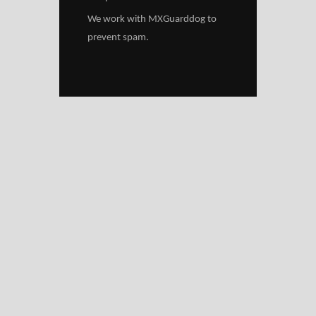
We work with
MXGuarddog
to
prevent spam.