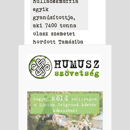
hulladékmaffia
egyik
gyanúsítottja,
aki 7400 tonna
olasz szemetet
hordott Tamásiba