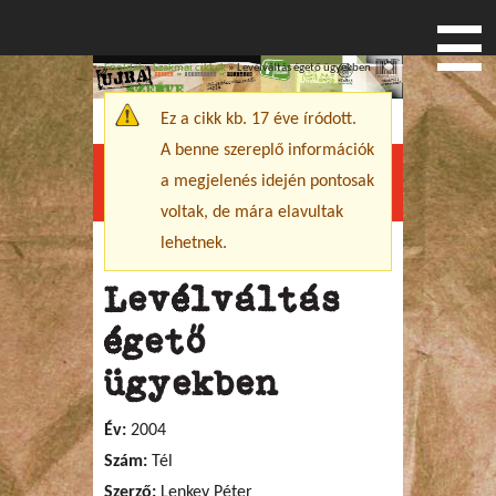
Főoldal
»
Szakmai cikkek
» Levélváltás égető ügyekben
Jelenlegi hely
Ez a cikk kb. 17 éve íródott.
Figyelmeztető üzenet
A benne szereplő információk
a megjelenés idején pontosak
Menu
voltak, de mára elavultak
lehetnek.
Levélváltás
égető
ügyekben
Év:
2004
Szám:
Tél
Szerző:
Lenkey Péter