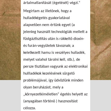
ártalmatlanítását (égetését) végzi.”
Megírtam az illetõnek, hogy a
hulladékégetés gyakorlatával
alapvetõen nem értünk egyet (a
jelenleg használt technológiák mellett a
füstgáztisztítás után is rákkeltõ dioxin-
és furán-vegyületek távoznak; a
keletkezett hamu is veszélyes hulladék,
melyet valahol tárolni kell, stb.), de
persze tisztában vagyunk az elektronikai
hullladékok kezelésének sürgetõ
problémájával, így üdvözlünk minden
olyan beruházást, mely a
„környezetkíméletlen” égetés helyett az
(anyagában történõ ) hasznosítást
célozza.