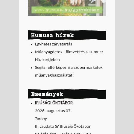
Humusz hírek
Egyhetes zárvatartás
Műanyagdetox - filmvetítés a Humusz
Ház kertjében
Segíts feltérképezni a szupermarketek
műanyaghasználatát!
Események
IFJÚSÁGI ÖKOTÁBOR
2026. augusztus 07.
Terény
II. Laudato Si' Ifjúsági Ökotábor