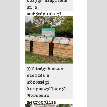
bolygó elégítené
ki a
mohóságunkat?
Költség-haszon
elemzés a
közösségi
komposztálásról
Bordeaux
metropolisz