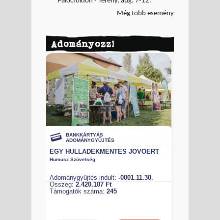
Palócföldön - Terény, aug. 7-12.
Még több esemény
Adományozz!