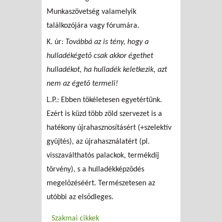
Munkaszövetség valamelyik
találkozójára vagy fórumára.
K. úr:
Továbbá az is tény, hogy a
hulladékégetõ csak akkor égethet
hulladékot, ha hulladék keletkezik, azt
nem az égetõ termeli!
L.P.: Ebben tökéletesen egyetértünk.
Ezért is küzd több zöld szervezet is a
hatékony újrahasznosításért (+szelektív
gyûjtés), az újrahasználatért (pl.
visszaválthatós palackok, termékdíj
törvény), s a hulladékképzõdés
megelõzéséért. Természetesen az
utóbbi az elsõdleges.
Szakmai cikkek