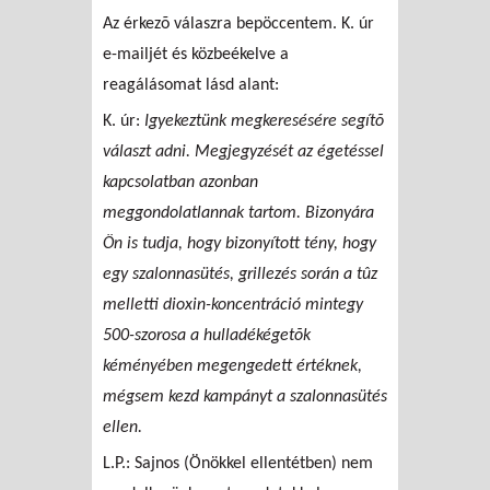
Az érkezõ válaszra bepöccentem. K. úr
e-mailjét és közbeékelve a
reagálásomat lásd alant:
K. úr:
Igyekeztünk megkeresésére segítõ
választ adni. Megjegyzését az égetéssel
kapcsolatban azonban
meggondolatlannak tartom. Bizonyára
Ön is tudja, hogy bizonyított tény, hogy
egy szalonnasütés, grillezés során a tûz
melletti dioxin-koncentráció mintegy
500-szorosa a hulladékégetõk
kéményében megengedett értéknek,
mégsem kezd kampányt a szalonnasütés
ellen.
L.P.: Sajnos (Önökkel ellentétben) nem