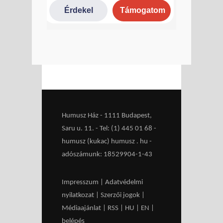
Humusz Ház - 1111 Budapest,
Saru u. 11. - Tel: (1) 445 01 68 -
humusz (kukac) humusz . hu -
adószámunk: 18529904-1-43
Impresszum
|
Adatvédelmi
nyilatkozat
|
Szerzői jogok
|
Médiaajánlat
|
RSS
|
HU
|
EN
|
belépés