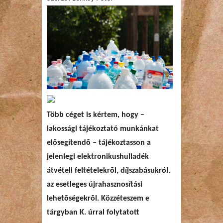
Több céget is kértem, hogy –
lakossági tájékoztató munkánkat
elõsegítendõ – tájékoztasson a
jelenlegi elektronikushulladék
átvételi feltételekrõl, díjszabásukról,
az esetleges újrahasznosítási
lehetõségekrõl. Közzéteszem e
tárgyban K. úrral folytatott