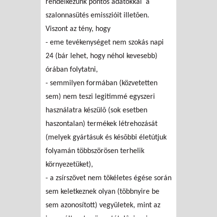
rendelkezünk pontos adatokkal a
szalonnasütés emisszióit illetõen.
Viszont az tény, hogy
- eme tevékenységet nem szokás napi
24 (bár lehet, hogy néhol kevesebb)
órában folytatni,
- semmilyen formában (közvetetten
sem) nem teszi legitimmé egyszeri
használatra készülõ (sok esetben
haszontalan) termékek létrehozását
(melyek gyártásuk és késõbbi életútjuk
folyamán többszörösen terhelik
környezetüket),
- a zsírszövet nem tökéletes égése során
sem keletkeznek olyan (többnyire be
sem azonosított) vegyületek, mint az