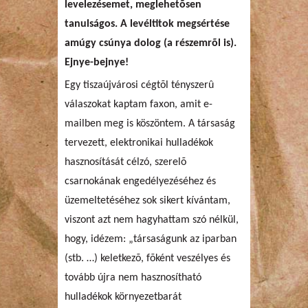
levelezésemet, meglehetõsen
tanulságos. A levéltitok megsértése
amúgy csúnya dolog (a részemrõl is).
Ejnye-bejnye!
Egy tiszaújvárosi cégtõl tényszerû
válaszokat kaptam faxon, amit e-
mailben meg is köszöntem. A társaság
tervezett, elektronikai hulladékok
hasznosítását célzó, szerelõ
csarnokának engedélyezéséhez és
üzemeltetéséhez sok sikert kívántam,
viszont azt nem hagyhattam szó nélkül,
hogy, idézem: „társaságunk az iparban
(stb. …) keletkezõ, fõként veszélyes és
tovább újra nem hasznosítható
hulladékok környezetbarát