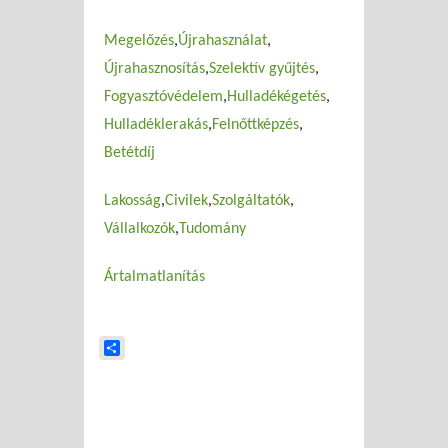
Megelőzés
Újrahasználat
Újrahasznosítás
Szelektív gyűjtés
Fogyasztóvédelem
Hulladékégetés
Hulladéklerakás
Felnőttképzés
Betétdíj
Lakosság
Civilek
Szolgáltatók
Vállalkozók
Tudomány
Ártalmatlanítás
Share