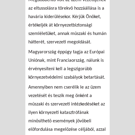
az eltussolásra törekvõ hozzáállása is a
havária kiderülésekor. Kérjük Önöket,
értékeljék át környezetbiztonsági
szemléletüket, annak mûszaki és humán
hátterét, szervezeti megoldását.
Magyarország éppúgy tagja az Európai
Uniónak, mint Franciaország, nálunk is
érvényesíteni kell a legszigorúbb
környezetvédelmi szabályok betartását.
Amennyiben nem cserélik le az üzem
vezetését és teszik meg önként a
mûszaki és szervezeti intézkedéséket az
ilyen környezeti katasztrófának
minõsíthetõ események jövõbeli
elõfordulása megelõzése céljából, azzal