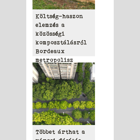
Költség-haszon
elemzés a
közösségi
komposztálásról
Bordeaux
metropolisz
területén
Többet árthat a