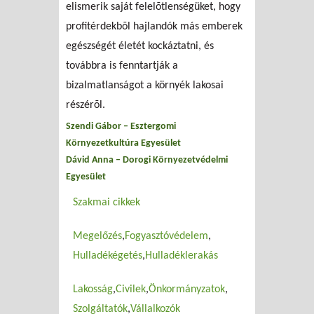
elismerik saját felelõtlenségüket, hogy
profitérdekbõl hajlandók más emberek
egészségét életét kockáztatni, és
továbbra is fenntartják a
bizalmatlanságot a környék lakosai
részérõl.
Szendi Gábor – Esztergomi
Környezetkultúra Egyesület
Dávid Anna – Dorogi Környezetvédelmi
Egyesület
Szakmai cikkek
Megelőzés
Fogyasztóvédelem
Hulladékégetés
Hulladéklerakás
Lakosság
Civilek
Önkormányzatok
Szolgáltatók
Vállalkozók