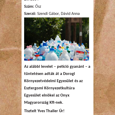
Szám:
Ősz
Szerző:
Szendi Gábor, Dávid Anna
Az alábbi levelet – petíció gyanánt – a
tüntetésen adták át a Dorogi
Környezetvédelmi Egyesület és az
Esztergomi Környezetkultúra
Egyesület elnökei az Onyx
Magyarország Kft-nek.
Tisztelt Yves Thalier Úr!