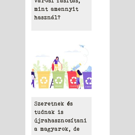
városi fásítás,
mint amennyit
használ?
Szeretnek és
tudnak is
újrahasznosítani
a magyarok, de