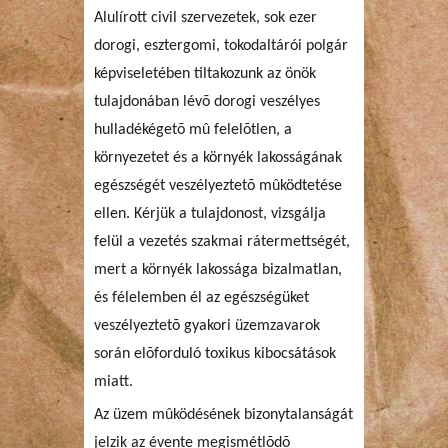
Alulírott civil szervezetek, sok ezer
dorogi, esztergomi, tokodaltárói polgár
képviseletében tiltakozunk az önök
tulajdonában lévõ dorogi veszélyes
hulladékégetõ mû felelõtlen, a
környezetet és a környék lakosságának
egészségét veszélyeztetõ mûködtetése
ellen. Kérjük a tulajdonost, vizsgálja
felül a vezetés szakmai rátermettségét,
mert a környék lakossága bizalmatlan,
és félelemben él az egészségüket
veszélyeztetõ gyakori üzemzavarok
során elõforduló toxikus kibocsátások
miatt.
Az üzem mûködésének bizonytalanságát
jelzik az évente megismétlõdõ