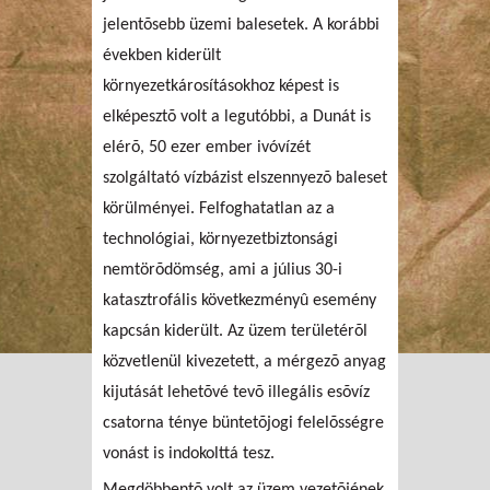
jelentõsebb üzemi balesetek. A korábbi
években kiderült
környezetkárosításokhoz képest is
elképesztõ volt a legutóbbi, a Dunát is
elérõ, 50 ezer ember ivóvízét
szolgáltató vízbázist elszennyezõ baleset
körülményei. Felfoghatatlan az a
technológiai, környezetbiztonsági
nemtörõdömség, ami a július 30-i
katasztrofális következményû esemény
kapcsán kiderült. Az üzem területérõl
közvetlenül kivezetett, a mérgezõ anyag
kijutását lehetõvé tevõ illegális esõvíz
csatorna ténye büntetõjogi felelõsségre
vonást is indokolttá tesz.
Megdöbbentõ volt az üzem vezetõjének