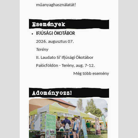
műanyaghasználatát!
Események
IFJÚSÁGI ÖKOTÁBOR
2026. augusztus 07.
Terény
II. Laudato Si' Ifjúsági Ökotábor
Palócföldön - Terény, aug. 7-12.
Még több esemény
Adományozz!