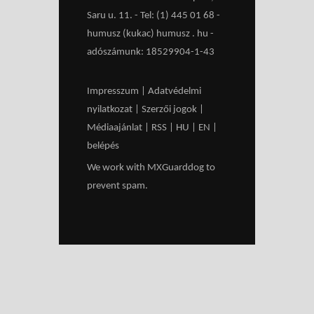
Saru u. 11. - Tel: (1) 445 01 68 -
humusz (kukac) humusz . hu -
adószámunk: 18529904-1-43
Impresszum
|
Adatvédelmi
nyilatkozat
|
Szerzői jogok
|
Médiaajánlat
|
RSS
|
HU
|
EN
|
belépés
We work with
MXGuarddog
to
prevent spam.