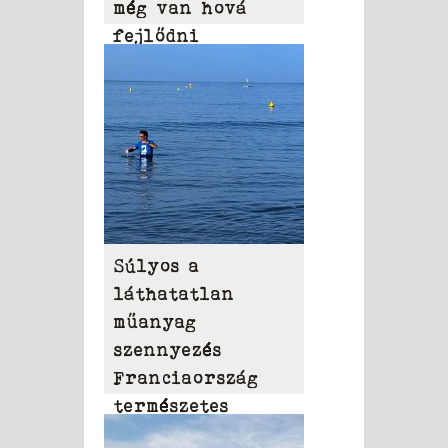
még van hová
fejlődni
Súlyos a
láthatatlan
műanyag
szennyezés
Franciaország
természetes
vizeiben