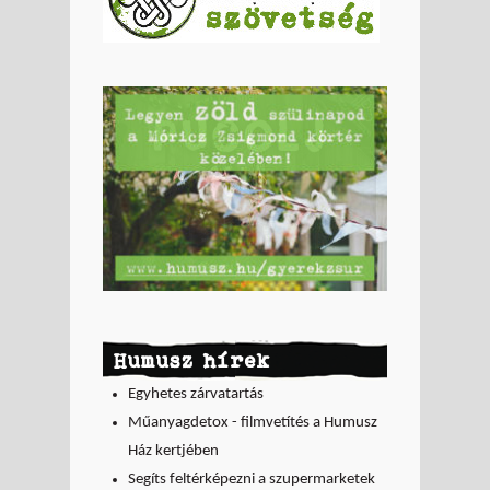
Humusz hírek
Egyhetes zárvatartás
Műanyagdetox - filmvetítés a Humusz
Ház kertjében
Segíts feltérképezni a szupermarketek