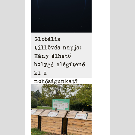
Globális
túllövés napja:
Hány élhető
bolygó elégítené
ki a
mohóságunkat?