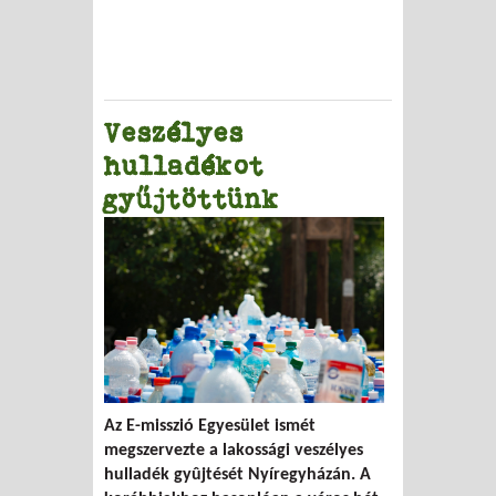
Veszélyes
hulladékot
gyűjtöttünk
Az E-misszió Egyesület ismét
megszervezte a lakossági veszélyes
hulladék gyûjtését Nyíregyházán. A