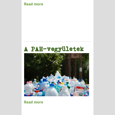
Read more
about Két miniszter között...
A PAH-vegyületek
Read more
about A PAH-vegyületek