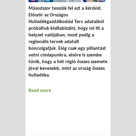
Másodszor tesszük fel ezt a kérdést.
Először az Országos
Hulladékgazdálkodási Terv adataiból
próbáltuk kisillabizálni, hogy mi itt a
helyzet valójában, most pedig a
regionális tervek adatait
boncolgatjuk. Elég csak egy pillantást
vetni címlapunkra, elsőre is szembe
tűnik, hogy a hét régió összes szemete
jóval kevesebb, mint az ország összes
hulladéka.
Read more
about Mennyi hulladék keletkezik
Magyarországon?