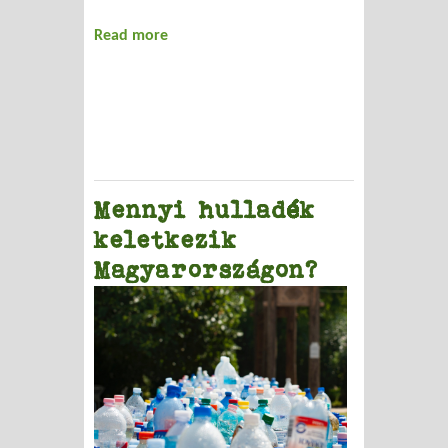
Read more
about Napi hírek a humusz.hu-n
Mennyi hulladék
keletkezik
Magyarországon?