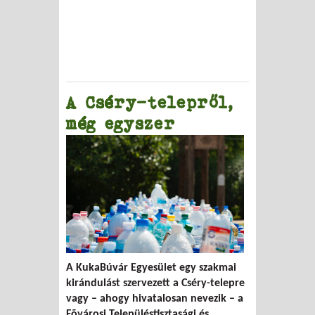
A Cséry-telepről,
még egyszer
A KukaBúvár Egyesület egy szakmai
kirándulást szervezett a Cséry-telepre
vagy – ahogy hivatalosan nevezik – a
Fõvárosi Településtisztasági és