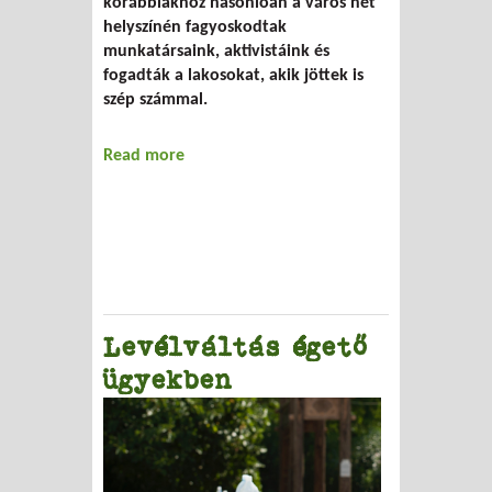
korábbiakhoz hasonlóan a város hét
helyszínén fagyoskodtak
munkatársaink, aktivistáink és
fogadták a lakosokat, akik jöttek is
szép számmal.
Read more
about Veszélyes hulladékot gyűjtöttünk
Levélváltás égető
ügyekben