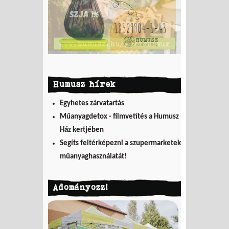
Humusz hírek
Egyhetes zárvatartás
Műanyagdetox - filmvetítés a Humusz
Ház kertjében
Segíts feltérképezni a szupermarketek
műanyaghasználatát!
Adományozz!