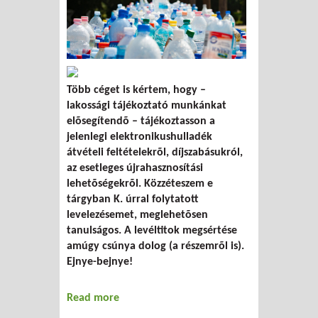
Több céget is kértem, hogy –
lakossági tájékoztató munkánkat
elõsegítendõ – tájékoztasson a
jelenlegi elektronikushulladék
átvételi feltételekrõl, díjszabásukról,
az esetleges újrahasznosítási
lehetõségekrõl. Közzéteszem e
tárgyban K. úrral folytatott
levelezésemet, meglehetõsen
tanulságos. A levéltitok megsértése
amúgy csúnya dolog (a részemrõl is).
Ejnye-bejnye!
Read more
about Levélváltás égető ügyekben