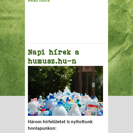
Read more
about Kazahsztán
Napi hírek a
humusz.hu-n
Három hírfelületet is nyitottunk
honlapunkon: