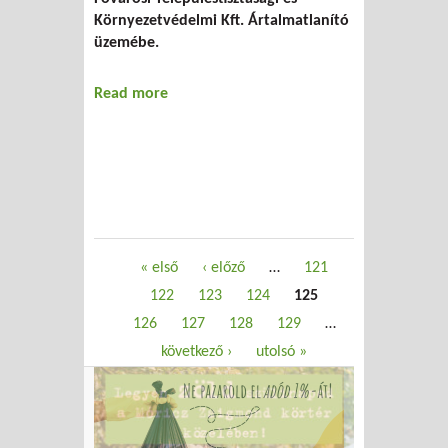
Környezetvédelmi Kft. Ártalmatlanító
üzemébe.
Read more
about A Cséry-telepről, még egyszer
Oldalak
« első
‹ előző
…
121
122
123
124
125
126
127
128
129
…
következő ›
utolsó »