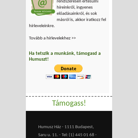
rendszeresen értesülni
híreinkről, ingyenes
előadásainkról, és sok
másról is, akkor iratkozz fel
hírleveleinkre.
Tovább a hírlevelekhez >>
Ha tetszik a munkánk, támogasd a
Humuszt!
Támogass!
Humusz Ház - 1111 Budapest,
Saru u. 11. - Tel: (1) 445 01 68 -