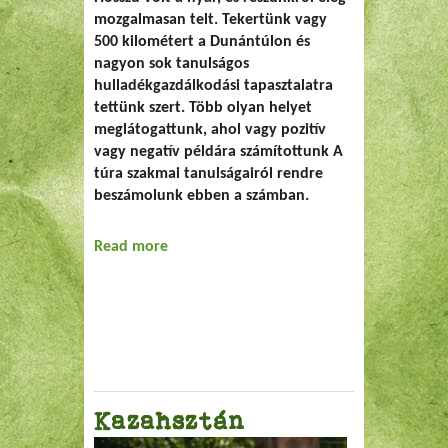
mozgalmasan telt. Tekertünk vagy
500 kilométert a Dunántúlon és
nagyon sok tanulságos
hulladékgazdálkodási tapasztalatra
tettünk szert. Több olyan helyet
meglátogattunk, ahol vagy pozitív
vagy negatív példára számítottunk A
túra szakmai tanulságairól rendre
beszámolunk ebben a számban.
Read more
about Sziszifuszi
Kazahsztán