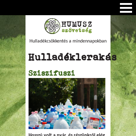
Hulladékcsökkentés a mindennapokban
Hulladéklerakás
Sziszifuszi
Hosszú volt a nyár, és részünkről elég