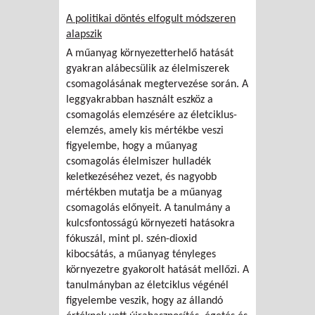
A politikai döntés elfogult módszeren
alapszik
A műanyag környezetterhelő hatását
gyakran alábecsülik az élelmiszerek
csomagolásának megtervezése során. A
leggyakrabban használt eszköz a
csomagolás elemzésére az életciklus-
elemzés, amely kis mértékbe veszi
figyelembe, hogy a műanyag
csomagolás élelmiszer hulladék
keletkezéséhez vezet, és nagyobb
mértékben mutatja be a műanyag
csomagolás előnyeit. A tanulmány a
kulcsfontosságú környezeti hatásokra
fókuszál, mint pl. szén-dioxid
kibocsátás, a műanyag tényleges
környezetre gyakorolt hatását mellőzi. A
tanulmányban az életciklus végénél
figyelembe veszik, hogy az állandó