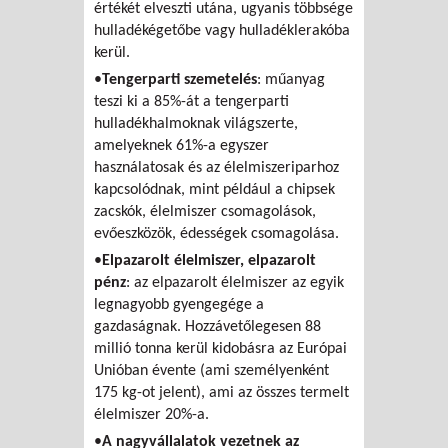
értékét elveszti utána, ugyanis többsége
hulladékégetőbe vagy hulladéklerakóba
kerül.
•
Tengerparti szemetelés
: műanyag
teszi ki a 85%-át a tengerparti
hulladékhalmoknak világszerte,
amelyeknek 61%-a egyszer
használatosak és az élelmiszeriparhoz
kapcsolódnak, mint például a chipsek
zacskók, élelmiszer csomagolások,
evőeszközök, édességek csomagolása.
•
Elpazarolt élelmiszer, elpazarolt
pénz
: az elpazarolt élelmiszer az egyik
legnagyobb gyengegége a
gazdaságnak. Hozzávetőlegesen 88
millió tonna kerül kidobásra az Európai
Unióban évente (ami személyenként
175 kg-ot jelent), ami az összes termelt
élelmiszer 20%-a.
•
A nagyvállalatok vezetnek az