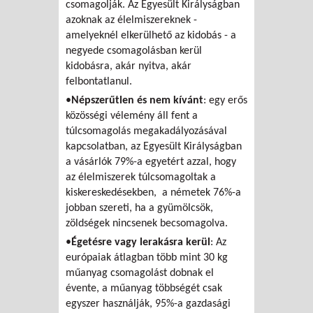
csomagolják. Az Egyesült Királyságban
azoknak az élelmiszereknek -
amelyeknél elkerülhető az kidobás - a
negyede csomagolásban kerül
kidobásra, akár nyitva, akár
felbontatlanul.
•
Népszerűtlen és nem kívánt
: egy erős
közösségi vélemény áll fent a
túlcsomagolás megakadályozásával
kapcsolatban, az Egyesült Királyságban
a vásárlók 79%-a egyetért azzal, hogy
az élelmiszerek túlcsomagoltak a
kiskereskedésekben, a németek 76%-a
jobban szereti, ha a gyümölcsök,
zöldségek nincsenek becsomagolva.
•
Égetésre vagy lerakásra kerül
: Az
európaiak átlagban több mint 30 kg
műanyag csomagolást dobnak el
évente, a műanyag többségét csak
egyszer használják, 95%-a gazdasági