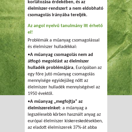
korlátozása érdekében, és az
élelmiszer-rendszert a nem eldobható
csomagolás irányába tereljék.
Az angol nyelvű tanulmány itt érhető
el!
Problémák a műanyag csomagolással
és élelmiszer hulladékkal:
•
A műanyag csomagolás nem ad
átfogó megoldást az élelmiszer
hulladék problémájára
, Európában az
egy főre jutó műanyag csomagolás
mennyisége egyidejűleg nőtt az
élelmiszer hulladék mennyiségével az
1950 évektől.
•
A műanyag „megfojtja” az
élelmiszereinket
: a műanyag a
legszélesebb körben használt anyag az
európai élelmiszer kiskereskedésekben,
az eladott élelmiszerek 37%-át abba