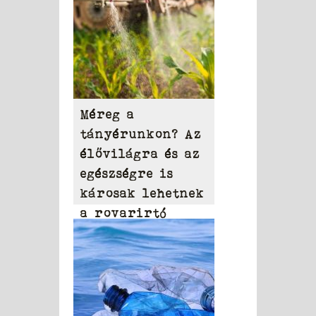
Méreg a
tányérunkon? Az
élővilágra és az
egészségre is
károsak lehetnek
a rovarirtó
szerek