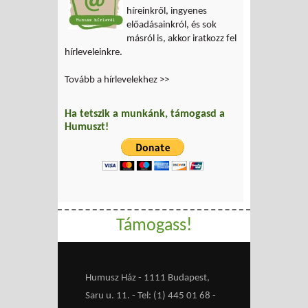
híreinkről, ingyenes
előadásainkról, és sok
másról is, akkor iratkozz fel
hírleveleinkre.
Tovább a hírlevelekhez >>
Ha tetszik a munkánk, támogasd a
Humuszt!
Támogass!
Humusz Ház - 1111 Budapest,
Saru u. 11. - Tel: (1) 445 01 68 -