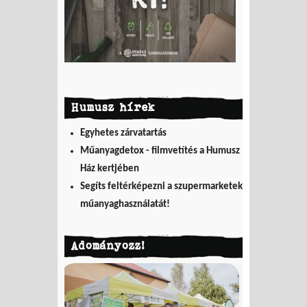
Humusz hírek
Egyhetes zárvatartás
Műanyagdetox - filmvetítés a Humusz
Ház kertjében
Segíts feltérképezni a szupermarketek
műanyaghasználatát!
Adományozz!