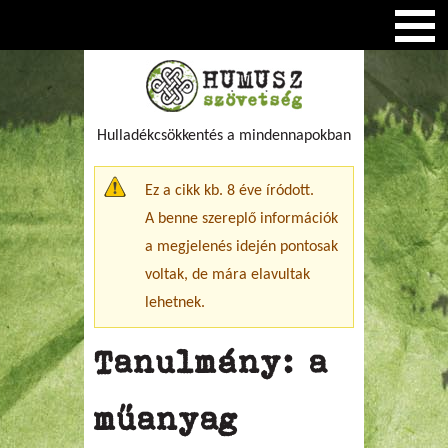
Hulladékcsökkentés a mindennapokban
Figyelmeztető üzenet
Ez a cikk kb. 8 éve íródott.
A benne szereplő információk
a megjelenés idején pontosak
voltak, de mára elavultak
lehetnek.
Tanulmány: a
műanyag