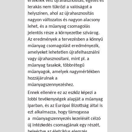
értéknek vett újrahasznosítás, égetés és
lerakás nem tükrözi a valóságot a
helyszínen, ahol az újrahasznosítás
nagyon változatos és nagyon alacsony
lehet, és a műanyag csomagolás
jelentős része a környezetbe szivárog.
Az eredmények a tervezésben a könnyű
műanyag csomagolást eredményezik,
amelyeket lehetetlen újrafelhasználni
vagy újrahasznosítani, mint pl. a
műanyag tasakok, többrétegű
műanyagok, amelyek nagymértékben
hozzájárulnak a
műanyagszennyezéshez.
Ennek ellenére ez az eszköz képezi a
lobbi tevékenységek alapját a műanyag
iparban, és az Európai Bizottság által is
ezt alkalmazza, hogy támogassa
a műanyagszennyezés kezelését célzó
új intézkedés csomagjának egy részét,
beleértve az életciklus elemzés