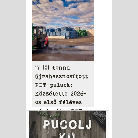
elérheti a 31,95
milliárd dollárt
17 101 tonna
újrahasznosított
PET-palack:
Közzétette 2026-
os első féléves
mérlegét a PET
to PET