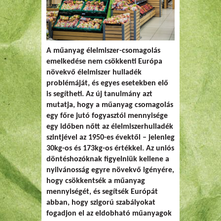
A műanyag élelmiszer-csomagolás
emelkedése nem csökkenti Európa
növekvő élelmiszer hulladék
problémáját, és egyes esetekben elő
is segítheti. Az új tanulmány azt
mutatja, hogy a műanyag csomagolás
egy főre jutó fogyasztói mennyisége
egy időben nőtt az élelmiszerhulladék
szintjével az 1950-es évektől – jelenleg
30kg-os és 173kg-os értékkel. Az uniós
döntéshozóknak figyelniük kellene a
nyilvánosság egyre növekvő igényére,
hogy csökkentsék a műanyag
mennyiségét, és segítsék Európát
abban, hogy szigorú szabályokat
fogadjon el az eldobható műanyagok